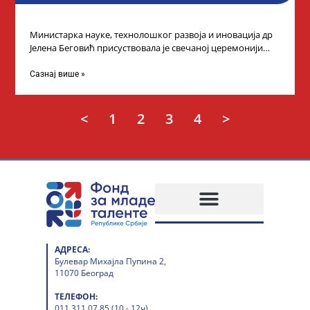
Министарка науке, технолошког развоја и иновација др
Јелена Беговић присуствовала је свечаној церемонији
доделе плакета овогодишњим добитницима стипендије
„Доситеја” Фонда
Сазнај више »
<
1
2
3
4
>
АДРЕСА:
Булевар Михајла Пупина 2,
11070 Београд
ТЕЛЕФОН:
011 311 07 85 (10 - 12ч)