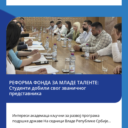
РЕФОРМА ФОНДА ЗА МЛАДЕ ТАЛЕНТЕ:
Студенти добили свог званичног
представника
Интереси академаца кључни за развој програма
подршке државе На седници Владе Републике Србије
одлучено је да први пут у оквиру