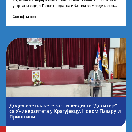
Годишња конференција платформе ,,Таленти.Екосистем”,
у организацији Тачке повратка и Фонда за младе таленте
Републике Србије, одржана је у Београду. Овом
Сазнај више »
Додељене плакете за стипендисте “Доситеје”
са Универзитета у Крагујевцу, Новом Пазару и
Приштини