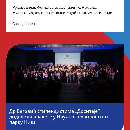
Руководилац Фонда за младе таленте, Немања
Ђикановић, доделио је плакете добитницима стипендије
„Доситеја” за школску 2023/24. годину у Градској кући
Сазнај више »
Др Беговић стипендистима „Доситеје”
доделила плакете у Научно-технолошком
парку Ниш