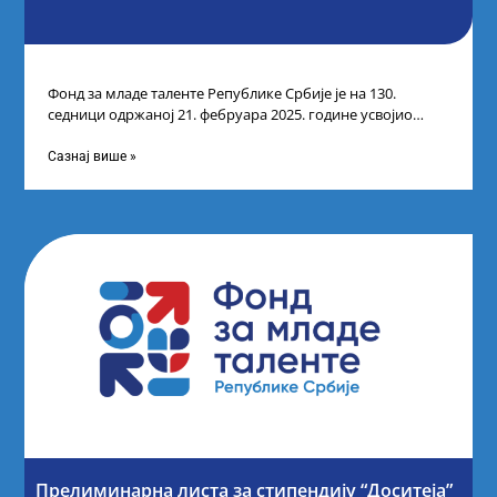
Фонд за младе таленте Републике Србије је на 130.
седници одржаној 21. фебруара 2025. године усвојио
Листу коначних резултата по
Сазнај више »
Прелиминарна листа за стипендију “Доситеја”