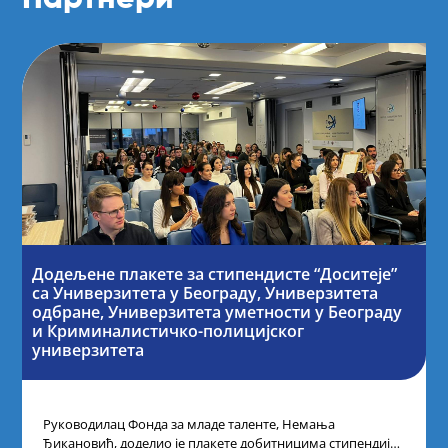
Додељене плакете за стипендисте “Доситеје”
са Универзитета у Београду, Универзитета
одбране, Универзитета уметности у Београду
и Криминалистичко-полицијског
универзитета
Руководилац Фонда за младе таленте, Немања
Ђикановић, доделио је плакете добитницима стипендије