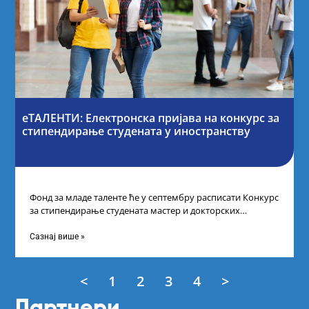
еТАЛЕНТИ: Електронска пријава на конкурс за
стипендирање студената у иностранству
Фонд за младе таленте ће у септембру расписати Конкурс
за стипендирање студената мастер и докторских
академских студија у иностранству, на
Сазнај више »
<
1
2
3
4
>
Партнери