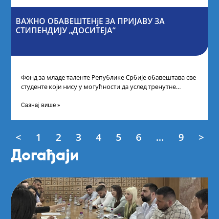
ВАЖНО ОБАВЕШТЕНјЕ ЗА ПРИЈАВУ ЗА
СТИПЕНДИЈУ „ДОСИТЕЈА“
Фонд за младе таленте Републике Србије обавештава све
студенте који нису у могућности да услед тренутне
ситуације на универзитетима и
Сазнај више »
<
1
2
3
4
5
6
…
9
>
Догађаји