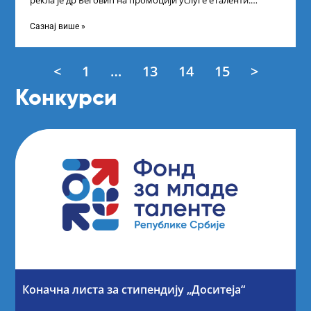
рекла је др Беговић на промоцији услуге еТаленти.
Министарка науке, технолошког развоја
Сазнај више »
<
1
…
13
14
15
>
Конкурси
Коначна листа за стипендију „Доситеја“