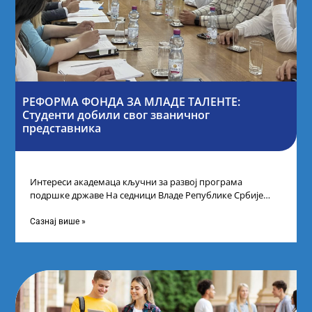
РЕФОРМА ФОНДА ЗА МЛАДЕ ТАЛЕНТЕ:
Студенти добили свог званичног
представника
Интереси академаца кључни за развој програма
подршке државе На седници Владе Републике Србије
одлучено је да први пут у оквиру
Сазнај више »