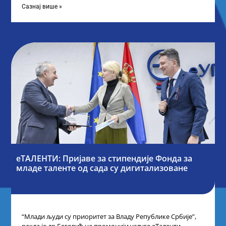
Сазнај више »
еТАЛЕНТИ: Пријаве за стипендије Фонда за
младе таленте од сада су дигитализоване
“Млади људи су приоритет за Владу Републике Србије”,