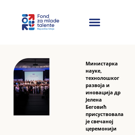
Министарка
науке,
технолошког
развоја и
иновација др
Јелена
Беговић
присуствовала
је свечаној
церемонији