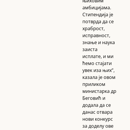
њиховим
амбицијама.
Стипендија је
потврда да се
храброст,
исправност,
знање и наука
заиста
исплате, и ми
ћемо стајати
увек иза њих”,
казала је овом
приликом
министарка др
Беговић и
додала да се
данас отвара
нови конкурс
за доделу ове