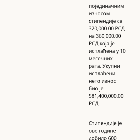
појединачним
износом
стипендије са
320,000.00 РСД
на 360,000.00
РСД која је
исплаћена у 10
месечних
рата. Укупни
исплаћени
нето износ
био је
581,400,000.00
РСД.
Стипендије је
ове године
добило 600