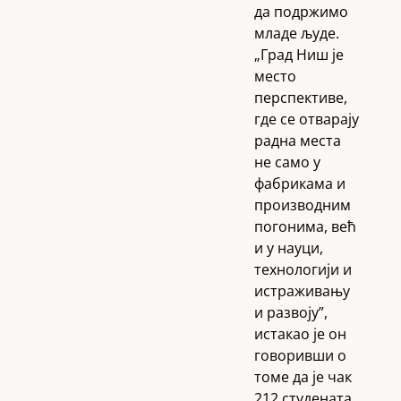
да подржимо
младе људе.
„Град Ниш је
место
перспективе,
где се отварају
радна места
не само у
фабрикама и
производним
погонима, већ
и у науци,
технологији и
истраживању
и развоју”,
истакао је он
говоривши о
томе да је чак
212 студената