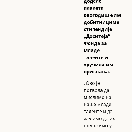
доделе
плакета
овогодишњим
добитницима
стипендије
„Доситеја”
Фонда за
младе
таленте и
уручила им
признања.
„Ово је
потврда да
мислимо на
наше младе
таленте и да
желимо да их
подржимо у