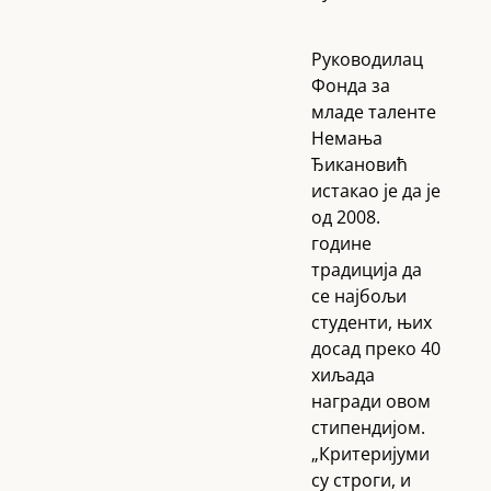
Руководилац
Фонда за
младе таленте
Немања
Ђикановић
истакао је да је
од 2008.
године
традиција да
се најбољи
студенти, њих
досад преко 40
хиљада
награди овом
стипендијом.
„Критеријуми
су строги, и