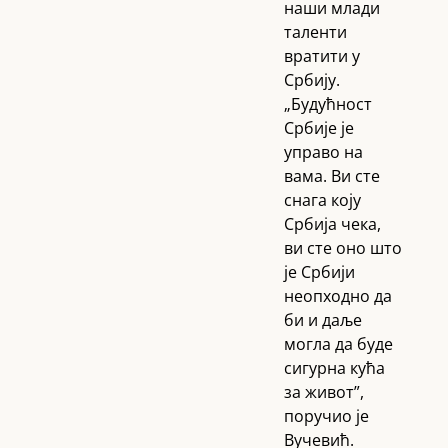
наши млади
таленти
вратити у
Србију.
„Будућност
Србије је
управо на
вама. Ви сте
снага коју
Србија чека,
ви сте оно што
је Србији
неопходно да
би и даље
могла да буде
сигурна кућа
за живот”,
поручио је
Вучевић.