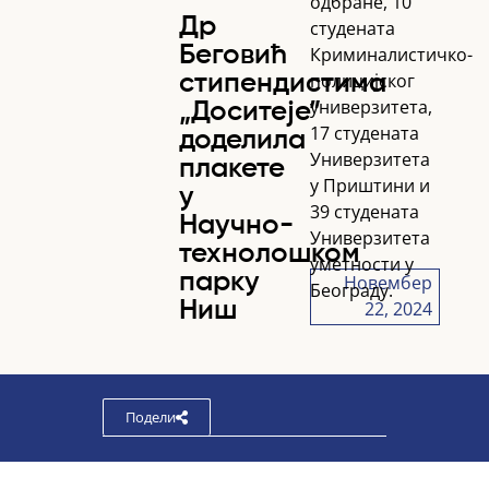
одбране, 10
Др
студената
Беговић
Криминалистичко-
полицијског
стипендистима
универзитета,
„Доситеје”
17 студената
доделила
Универзитета
плакете
у Приштини и
у
39 студената
Научно-
Универзитета
технолошком
уметности у
парку
Новембер
Београду.
22, 2024
Ниш
Подели