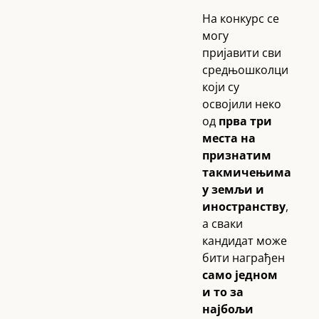
На конкурс се
могу
пријавити сви
средњошколци
који су
освојили неко
од
прва три
места на
признатим
такмичењима
у земљи и
иностранству
,
а сваки
кандидат може
бити награђен
само једном
и то за
најбољи