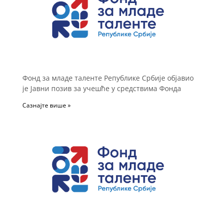
Фонд за младе таленте Републике Србије објавио
је Јавни позив за учешће у средствима Фонда
Сазнајте више »