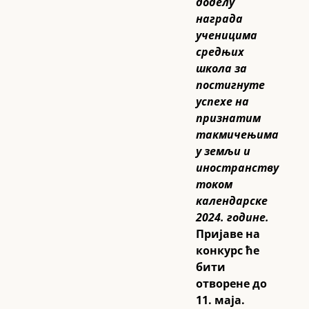
доделу
награда
ученицима
средњих
школа за
постигнуте
успехе на
признатим
такмичењима
у земљи и
иностранству
током
календарске
2024. године.
Пријаве на
конкурс ће
бити
отворене до
11. маја.