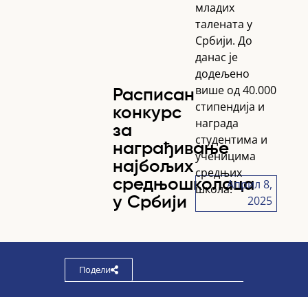
младих
талената у
Србији. До
данас је
додељено
више од 40.000
Расписан
стипендија и
конкурс
награда
за
студентима и
награђивање
ученицима
најбољих
средњих
средњошколаца
Април 8,
школа.
2025
у Србији
Подели