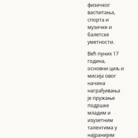
физичког
васпитања,
спорта и
музичке и
балетске
уметности.
Већ пуних 17
година,
основни циљ и
мисија овог
начина
награђивања
је пружање
подршке
младим и
изузетним
талентима у
најранијим