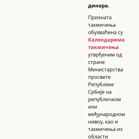
динара.
Призната
такмичења
обухваћена су
Календарима
такмичења
утврђеним од
стране
Министарства
просвете
Републике
Србије на
републичком
или
међународном
нивоу, као и
такмичења из
области