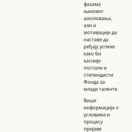
фазама
њиховог
школовања,
али и
мотивације да
наставе да
ређају успехе
како би
касније
постали и
стипендисти
Фонда за
младе таленте.
Више
информација о
условима и
процесу
пријаве