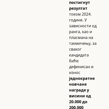
постигнут
резултат
током 2024.
године. У
зависности од
ранга, као и
пласмана на
такмичењу, за
сваког
кандидата
биће
дефинисан и
износ
једнократне
новчане
награде у
висини од
20.000 до
200.000