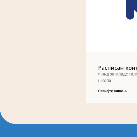
Расписан кон
Фонд за младе тал
школа
Сазнајте више ➔