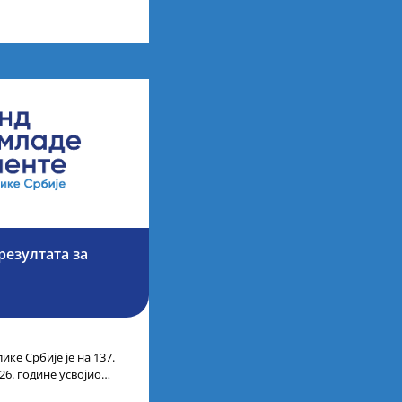
езултата за
ике Србије је на 137.
26. године усвојио
ата кандидата