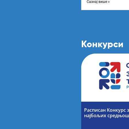
Сазнај више »
Конкурси
Расписан Конкурс 
најбољих средњош