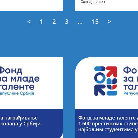
Сазнај више »
<
1
2
3
…
15
>
за награђивање
Фонд за младе таленте
колаца у Србији
1.600 престижних стипе
најбољим студентима у