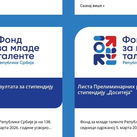
спехе на признатим
таленте Републике Србије
Сазнај више »
зултата за стипендију
Листа Прелиминарних р
стипендију „Доситеја“
Републике Србије је на 138.
Фонд за младе таленте Републ
арта 2026. године усвојио
седници одржаној 5. марта 20
ата по
Листу прелиминарних резулт