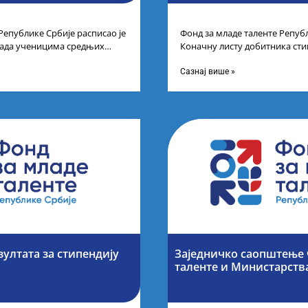
Републике Србије расписао је
Фонд за младе таленте Републ
рада ученицима средњих
Коначну листу добитника сти
спехе на признатим
Конкурса за стипендирање н
завршне
Сазнај више »
зултата за стипендију
Заједничко саопштење 
таленте и Министарств