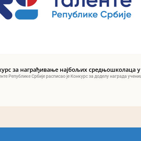
курс за награђивање најбољих средњошколаца у
енте Републике Србије расписао је Конкурс за доделу награда учен