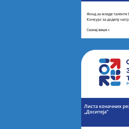
Фонд за младе таленте 
Конкурс за доделу наг
школа за постигнуте у
Сазнај више »
Листа коначних ре
„Доситеја“