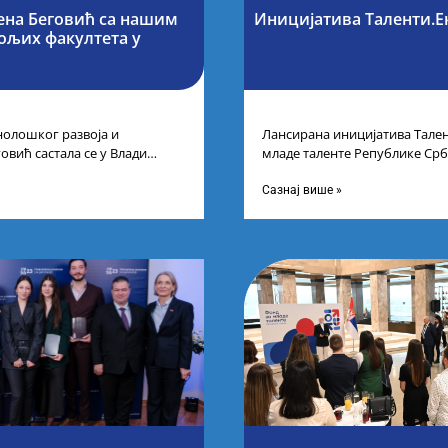
ена Беговић са нашим
Иницијатива Таленти.Е
бољих факултета у
нолошког развоја и
Лансирана иницијатива Тален
овић састала се у Влади
младе таленте Републике Срб
ајбољим студентима из Србије
покренули су иницијативу Та
догађају су се
Сазнај више »