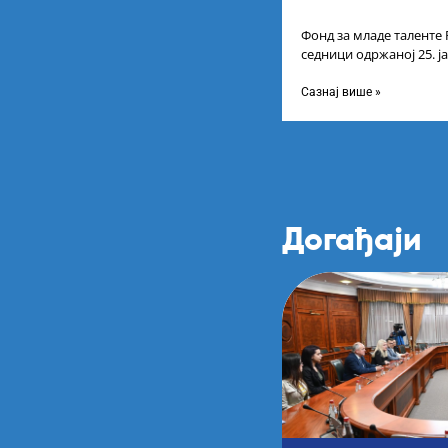
Фонд за младе таленте 
седници одржаној 25. ј
Листу коначних резулт
Сазнај више »
Догађаји