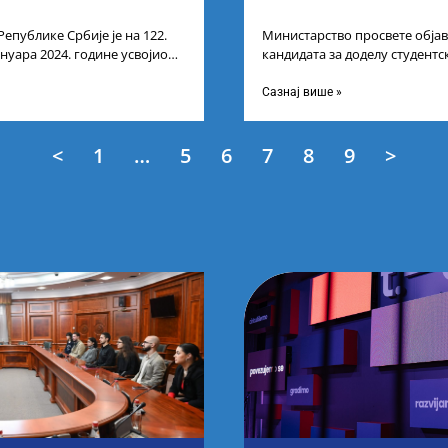
Републике Србије је на 122.
Министарство просвете објав
ануара 2024. године усвојио
кандидата за доделу студентс
ата по
стипендија, као и Коначну ли
Сазнај више »
<
1
…
5
6
7
8
9
>