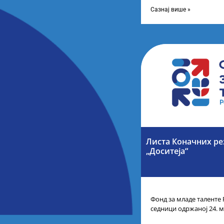
школа за постигнуте у
Сазнај више »
Листа Коначних ре
„Доситеја“
Фонд за младе таленте 
седници одржаној 24. м
Листу коначних резулт