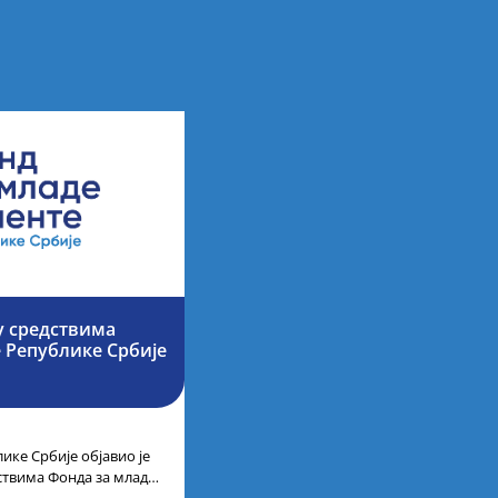
у средствима
е Републике Србије
ике Србије објавио је
дствима Фонда за младе