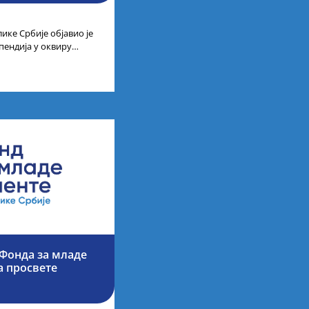
ике Србије објавио је
пендија у оквиру
ајбољих студената
Фонда за младе
а просвете