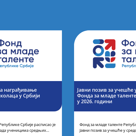
за награђивање
Јавни позив за учешће 
колаца у Србији
Фонда за младе талент
у 2026. години
Републике Србије расписао је
Фонд за младе таленте Републ
рада ученицима средњих
Јавни позив за учешће у сре