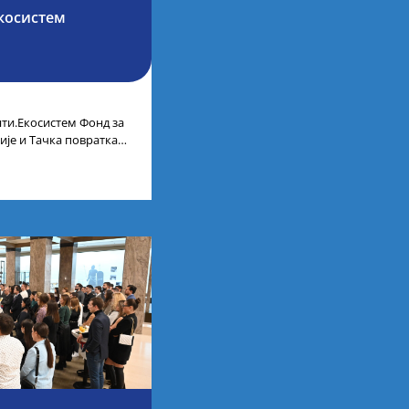
косистем
ти.Екосистем Фонд за
ије и Тачка повратка
ленти.Екосистем. На