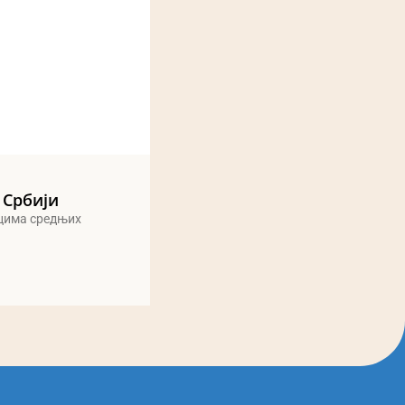
 Србији
ицима средњих