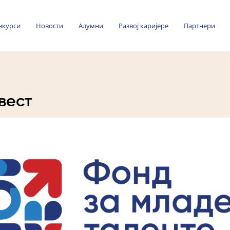
нкурси
Новости
Алумни
Развој каријере
Партнери
вест