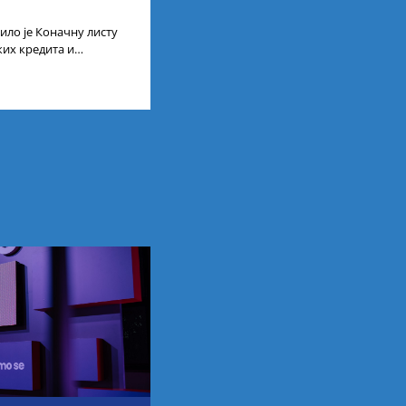
ило је Коначну листу
ких кредита и
сту ученика и студената