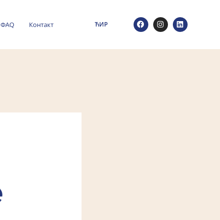
ФАQ
Контакт
ЋИР