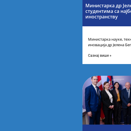
Министарка др Јел
студентима са нај
иностранству
Министарка науке, тех
иновација др Јелена Бег
Републике Србије са н
Сазнај више »