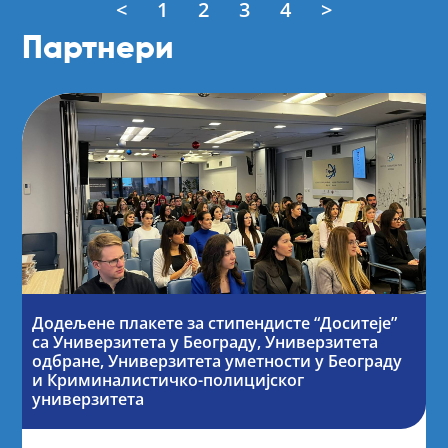
<
1
2
3
4
>
Партнери
Додељене плакете за стипендисте “Доситеје”
са Универзитета у Београду, Универзитета
одбране, Универзитета уметности у Београду
и Криминалистичко-полицијског
универзитета