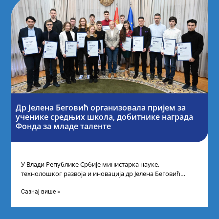
Др Јелена Беговић организовала пријем за
ученике средњих школа, добитнике награда
Фонда за младе таленте
У Влади Републике Србије министарка науке,
технолошког развоја и иновација др Јелена Беговић
организовала је пријем за ученике средњошколце који
Сазнај више »