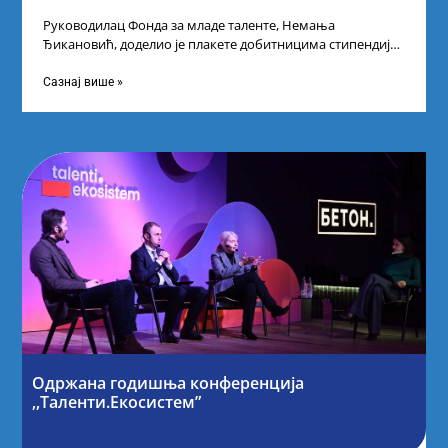
Руководилац Фонда за младе таленте, Немања
Ђикановић, доделио је плакете добитницима стипендије
„Доситеја” за школску 2023/24. годину у Научно-
технолошком парку
Сазнај више »
Одржана годишња конференција
,,Таленти.Екосистем”