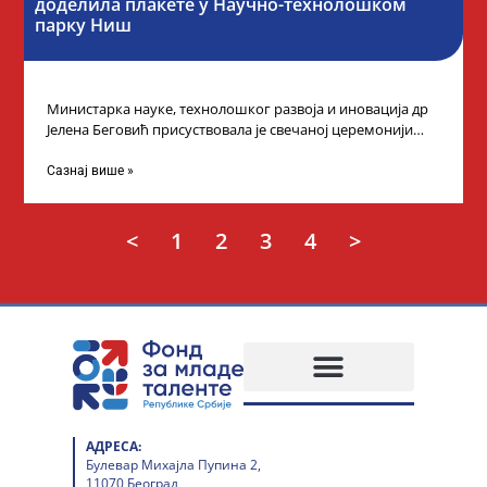
доделила плакете у Научно-технолошком
парку Ниш
Министарка науке, технолошког развоја и иновација др
Јелена Беговић присуствовала је свечаној церемонији
доделе плакета овогодишњим добитницима стипендије
„Доситеја” Фонда
Сазнај више »
<
1
2
3
4
>
АДРЕСА:
Булевар Михајла Пупина 2,
11070 Београд