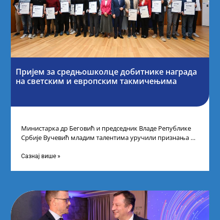
Пријем за средњошколце добитнике награда
на светским и европским такмичењима
Министарка др Беговић и председник Владе Републике
Србије Вучевић младим талентима уручили признања У
Палати Србија уприличен је пријем за
Сазнај више »