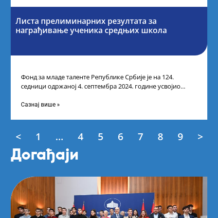
Листа прелиминарних резултата за
награђивање ученика средњих школа
Фонд за младе таленте Републике Србије је на 124.
седници одржаној 4. септембра 2024. године усвојио
Листу прелиминарних резултата по
Сазнај више »
<
1
…
4
5
6
7
8
9
>
Догађаји