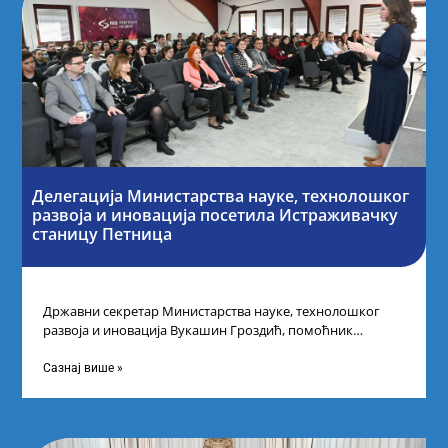
Делегација Министарства науке, технолошког
развоја и иновација посетила Истраживачку
станицу Петница
Државни секретар Министарства науке, технолошког
развоја и иновација Вукашин Гроздић, помоћник
министра др Марина Соковић и представници Центра за
промоцију
Сазнај више »