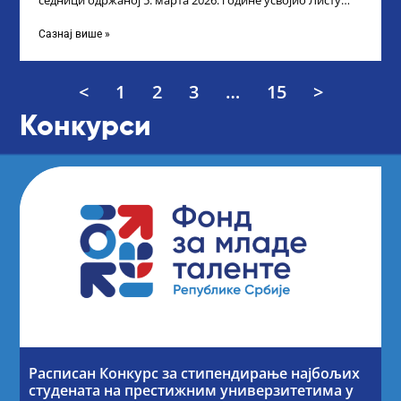
седници одржаној 5. марта 2026. године усвојио Листу
прелиминарних резултата кандидата
Сазнај више »
<
1
2
3
…
15
>
Конкурси
Расписан Конкурс за стипендирање најбољих
студената на престижним универзитетима у