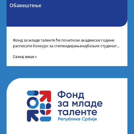
Обавештење
Фонд за младе таленте ће почетком академске године
расписати Конкурс за стипендирањенајбољих студената
другог и трећег степена студија на водећим
Сазнај више »