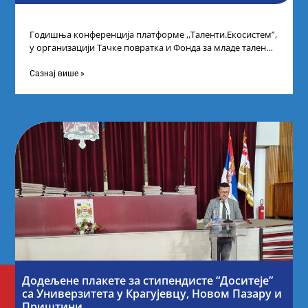
Годишња конференција платформе ,,Таленти.Екосистем”,
у организацији Тачке повратка и Фонда за младе таленте
Републике Србије, одржана је у Београду. Овом
Сазнај више »
Додељене плакете за стипендисте “Доситеје”
са Универзитета у Крагујевцу, Новом Пазару и
Приштини