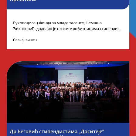
Руководилац Фонда за младе таленте, Немања
Ђикановић, доделио је плакете добитницима стипендије
„Доситеја” за школску 2023/24. годину у Градској кући
Сазнај више »
Др Беговић стипендистима „Доситеје”