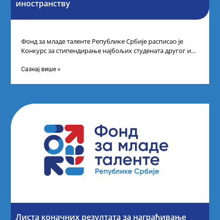
иностранству
Фонд за младе таленте Републике Србије расписао је
Конкурс за стипендирање најбољих студената другог и
трећег степена студија на водећим
Сазнај више »
Листа коначних резултата за награђивање