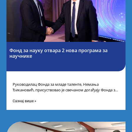
Фонд за науку отвара 2 нова програма за
научнике
Руководилац Фонда за младе таленте, Немања
Ђикановић, присуствовао је свечаном догађају Фонда за
науку Републике Србије у Дому омладине на
Сазнај више »