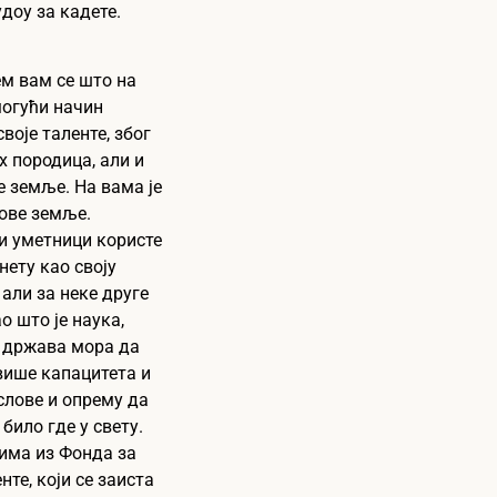
удоу за кадете.
м вам се што на
могући начин
воје таленте, због
х породица, али и
е земље. На вама је
ове земље.
и уметници користе
нету као своју
 али за неке друге
о што је наука,
 држава мора да
више капацитета и
слове и опрему да
било где у свету.
има из Фонда за
нте, који се заиста