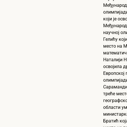
Међународн
олимпијади
који је осв
Међународн
научној ол
Гелићу који
место на 
математичк
Наталији Н
освојила д
Европској 
олимпијад
Сарамандић
треће мест
географско
области ум
министарк
Братић кој