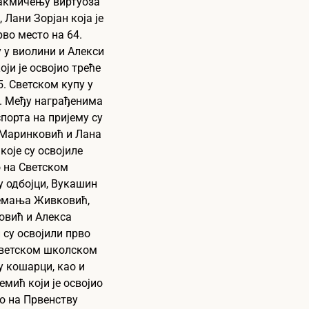
такмичењу виртуоза
 Лани Зорјан која је
рво место на 64.
у виолини и Алекси
оји је освојио треће
5. Светском купу у
. Међу награђенима
спорта на пријему су
 Маринковић и Лана
које су освојиле
 на Светском
у одбојци, Вукашин
емања Живковић,
овић и Алекса
и су освојили прво
Светском школском
у кошарци, као и
емић који је освојио
о на Првенству