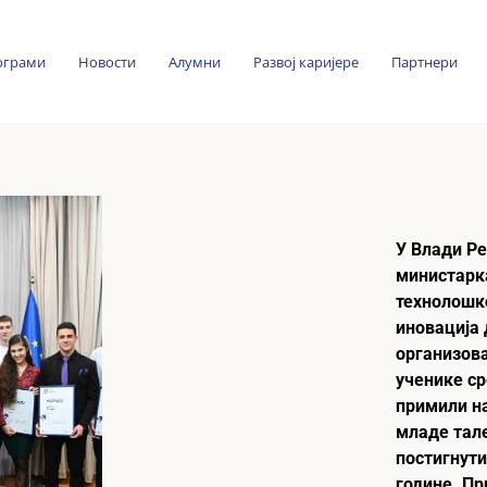
ограми
Новости
Алумни
Развој каријере
Партнери
У Влади Ре
министарк
технолошко
иновација 
организова
ученике с
примили н
младе тал
постигнути
године. Пр