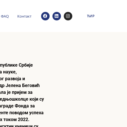
ФАQ
Контакт
ЋИР
публике Србије
а науке,
г развоја и
др Јелена Беговић
ла је пријем за
редњошколце који су
аграде Фонда за
енте поводом успеха
х током 2022.
исутни ученици су