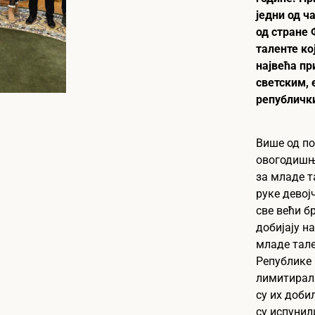
једни од ч
од стране
таленте ко
највећа пр
светским, 
републичк
Више од п
овогодишњ
за младе т
руке девој
све већи б
добијају н
младе тале
Републике 
лимитирала
су их доби
су испунил