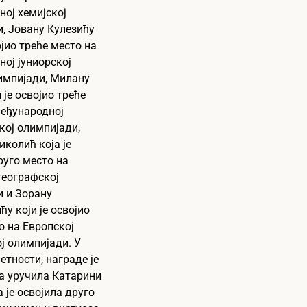
ој хемијској
, Јовану Кулезићу
ојио треће место на
ој јуниорској
импијади, Милану
 је освојио треће
Међународној
ој олимпијади,
иколић која је
руго место на
географској
и и Зорану
у који је освојио
о на Европској
ј олимпијади. У
етности, награде је
а уручила Катарини
а је освојила друго