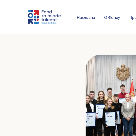
Насловна
О Фонду
Пр