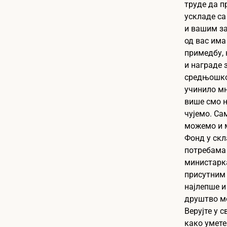
труде да п
ускладе с
и вашим за
од вас има
примедбу,
и награде 
средњошко
учинило мн
више смо н
чујемо. Са
можемо и 
Фонд у ск
потребама 
министарка
присутним 
најлепше и
друштво м
Верујте у с
како умете