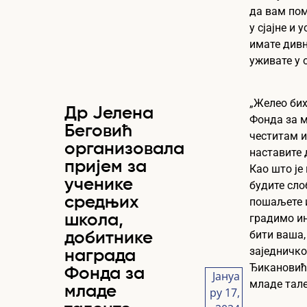
да вам по
у сјајне и 
имате дивн
уживате у 
„Желео бих
Др Јелена
Фонда за м
Беговић
честитам и
организовала
наставите 
пријем за
Као што је
ученике
будите сло
средњих
пошаљете и
школа,
градимо ин
бити ваша,
добитнике
заједничко
награда
Ђикановић
Фонда за
Јануа
Д
младе тале
младе
рy 17,
ат