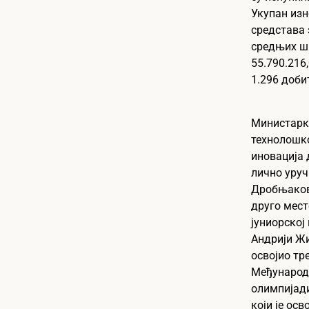
Укупан изн
средстава 
средњих шк
55.790.216
1.296 доби
Министарк
технолошко
иновација 
лично уруч
Дробњакови
друго мест
јуниорској
Андрији Жи
освојио тр
Међународ
олимпијади
који је осв