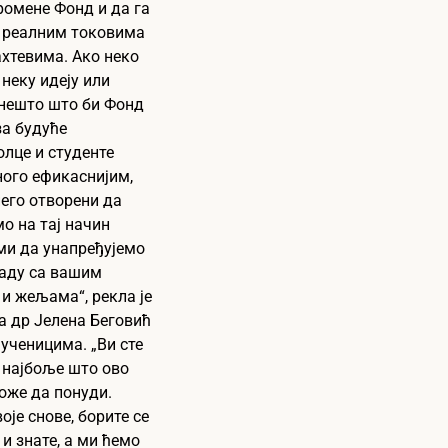
ромене Фонд и да га
а реалним токовима
хтевима. Ако неко
 неку идеју или
 нешто што би Фонд
за будуће
лце и студенте
ого ефикаснијим,
его отворени да
мо на тај начин
ми да унапређујемо
ладу са вашим
и жељама“, рекла је
 др Јелена Беговић
ученицима. „Ви сте
 најбоље што ово
оже да понуди.
воје снове, борите се
 и знате, а ми ћемо