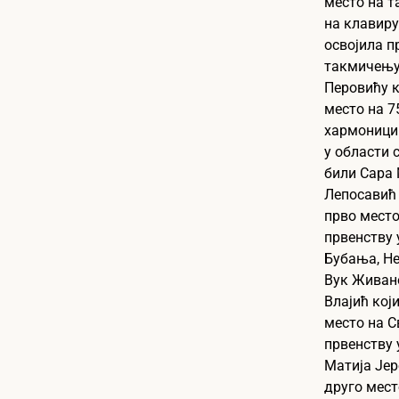
место на 
на клавиру,
освојила п
такмичењу 
Перовићу к
место на 7
хармоници
у области 
били Сара
Лепосавић 
прво место
првенству 
Бубања, Н
Вук Живан
Влајић кој
место на 
првенству 
Матија Јер
друго мест