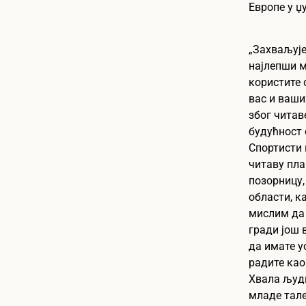
Европе у џ
„Захваљује
најлепши 
користите с
вас и ваши
због читав
будућност 
Спортисти 
читаву пла
позорницу,
области, ка
мислим да
гради још 
да имате у
радите као 
Хвала људ
младе тале