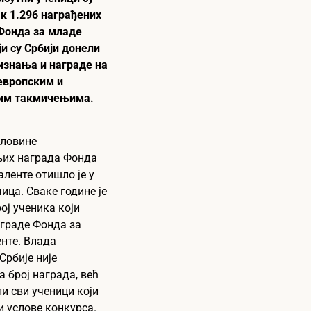
ак 1.296 награђених
 Фонда за младе
ји су Србији донели
изнања и награде на
европским и
им такмичењима.
оловине
их награда Фонда
аленте отишло је у
чица. Сваке године је
рој ученика који
аграде Фонда за
нте. Влада
Србије није
 број награда, већ
ли сви ученици који
и услове конкурса.