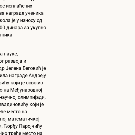
ос исплаћених
за награде ученика
ола је у износу од
,00 динара за укупно
тника.
а науке,
г развоја и
др Јелена Беговић је
ила награде Андреју
ћу који је освојио
о на Међународној
 научној олимпијади,
вадиновићу који је
еће место на
ној математичкој
, Ђорђу Паројчићу
ојио треће место на