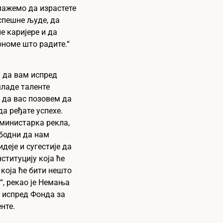
мажемо да израстете
успешне људе, да
е каријере и да
ономе што радите.“
 да вам испред
ладе таленте
 да вас позовем да
да ређате успехе.
 министарка рекла,
бодни да нам
деје и сугестије да
ституцију која ће
 која ће бити нешто
“, рекао је Немања
 испред Фонда за
нте.