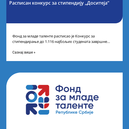
Расписан конкурс за стипендију „Доситеја“
Фонд за младе таленте расписао је Конкурс за
стипендирање до 1.116 најбољих студената завршне
године основних и интегрисаних академских студија
Сазнај више »