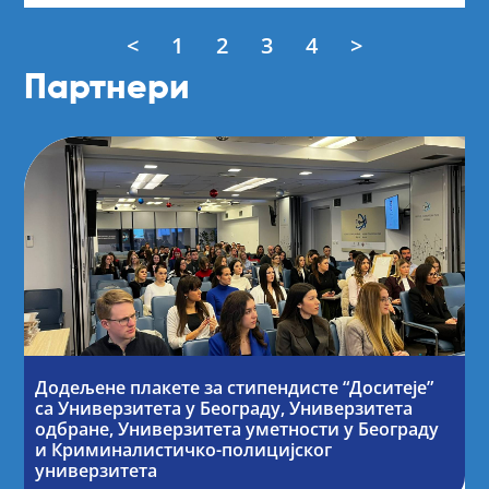
<
1
2
3
4
>
Партнери
Додељене плакете за стипендисте “Доситеје”
са Универзитета у Београду, Универзитета
одбране, Универзитета уметности у Београду
и Криминалистичко-полицијског
универзитета