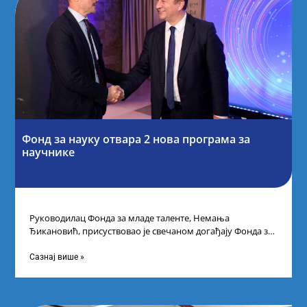
Фонд за науку отвара 2 нова програма за
научнике
Руководилац Фонда за младе таленте, Немања
Ђикановић, присуствовао је свечаном догађају Фонда за
науку Републике Србије у Дому омладине на
Сазнај више »