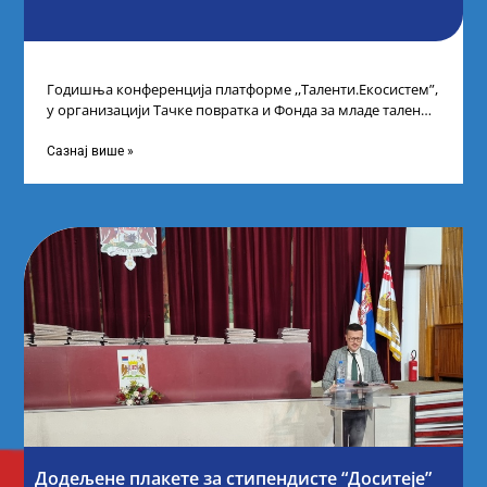
Годишња конференција платформе ,,Таленти.Екосистем”,
у организацији Тачке повратка и Фонда за младе таленте
Републике Србије, одржана је у Београду. Овом
Сазнај више »
Додељене плакете за стипендисте “Доситеје”