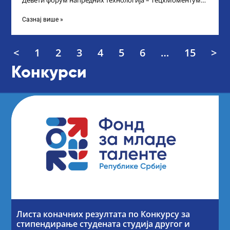
Девети форум напредних технологија – ТецхМоментум
2025 – уз подршку и покровитељство Министарства
Сазнај више »
<
1
2
3
4
5
6
…
15
>
Конкурси
Листа коначних резултата по Конкурсу за
стипендирање студената студија другог и