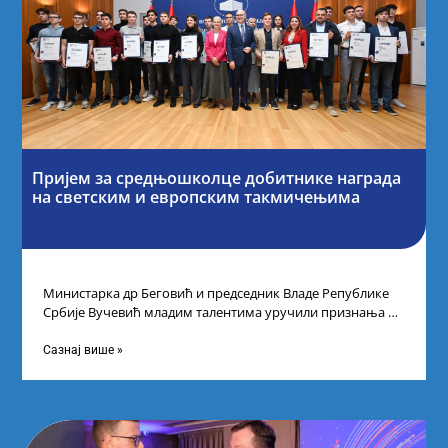
Пријем за средњошколце добитнике награда
на светским и европским такмичењима
Министарка др Беговић и председник Владе Републике
Србије Вучевић младим талентима уручили признања У
Палати Србија уприличен је пријем за
Сазнај више »