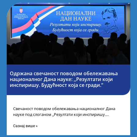
Одржана свечаност поводом обележавања
националног Дана науке: ,,Резултати који
инспиришу. Будућност која се гради.“
Свечаност поводом обележавања националног Дана
науке под слоганом „Резултати који инспиришу.
Будућност која се гради“ одржана је у организацији
Министарства
Сазнај више »