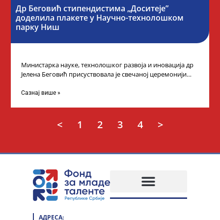
Др Беговић стипендистима „Доситеје”
доделила плакете у Научно-технолошком
парку Ниш
Министарка науке, технолошког развоја и иновација др
Јелена Беговић присуствовала је свечаној церемонији
доделе плакета овогодишњим добитницима стипендије
„Доситеја” Фонда
Сазнај више »
<
1
2
3
4
>
АДРЕСА: