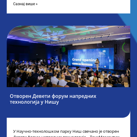
Сазнај више »
Отворен Девети форум напредних
технологија у Нишу
У Научно-технолошком парку Ниш свечано је отворен