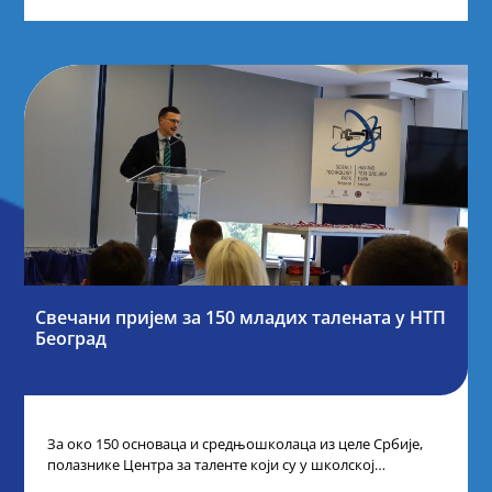
Свечани пријем за 150 младих талената у НТП
Београд
За око 150 основаца и средњошколаца из целе Србије,
полазнике Центра за таленте који су у школској
2024/2025. години остварили