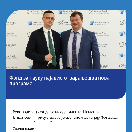
Фонд за науку најавио отварање два нова
програма
Руководилац Фонда за младе таленте, Немања
Ђикановић, присуствовао је свечаном догађају Фонда за
науку Републике Србије одржаном у Научно-
технолошком парку
Сазнај више »