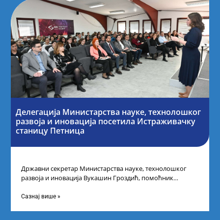
Делегација Министарства науке, технолошког
развоја и иновација посетила Истраживачку
станицу Петница
Државни секретар Министарства науке, технолошког
развоја и иновација Вукашин Гроздић, помоћник
министра др Марина Соковић и представници Центра за
промоцију
Сазнај више »