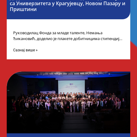
са Универзитета у Крагујевцу, Новом Пазару и
Приштини
Руководилац Фонда за младе таленте, Немања
Ђикановић, доделио је плакете добитницима стипендије
„Доситеја” за школску 2023/24. годину у Градској кући
Сазнај више »