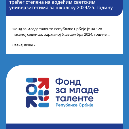
трећег степена на водећим светским
универзитетима за школску 2024/25. годину
Фонд за младе таленте Републике Србије је на 128.
писаној седници, одржаној 6. децембра 2024. године,
усвојио Одлуку о Листи
Сазнај више »