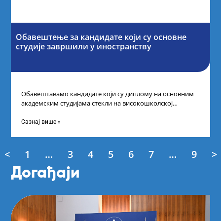
Обавештење за кандидате који су основне
студије завршили у иностранству
Обавештавамо кандидате који су диплому на основним
академским студијама стекли на високошколској
установи у иностранству да, како би успешно поднели
Сазнај више »
<
1
…
3
4
5
6
7
…
9
>
Догађаји