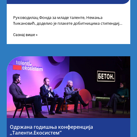
Руководилац Фонда за младе таленте, Немања
Ђикановић, доделио је плакете добитницима стипендије
„Доситеја” за школску 2023/24. годину у Научно-
технолошком парку
Сазнај више »
Одржана годишња конференција
,,Таленти.Екосистем”