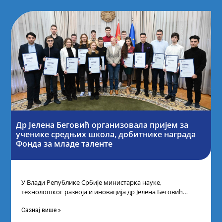
Др Јелена Беговић организовала пријем за
ученике средњих школа, добитнике награда
Фонда за младе таленте
У Влади Републике Србије министарка науке,
технолошког развоја и иновација др Јелена Беговић
организовала је пријем за ученике средњошколце који
Сазнај више »