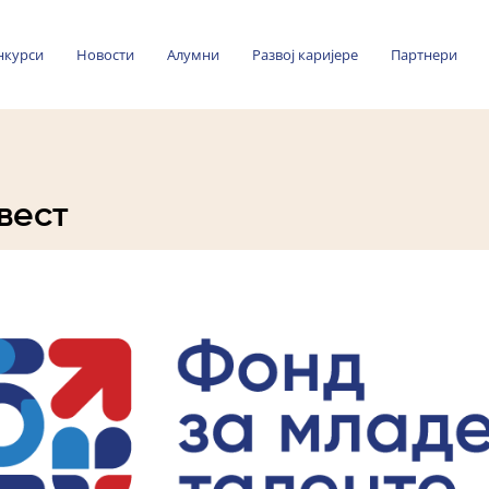
нкурси
Новости
Алумни
Развој каријере
Партнери
вест