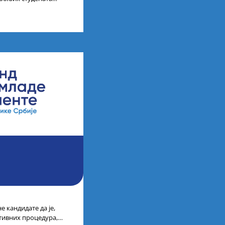
ија на водећим
 кандидате да је,
тивних процедура,