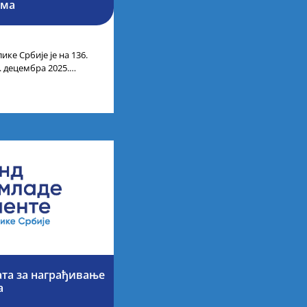
има
ике Србије је на 136.
. децембра 2025.
ти
ата за награђивање
а