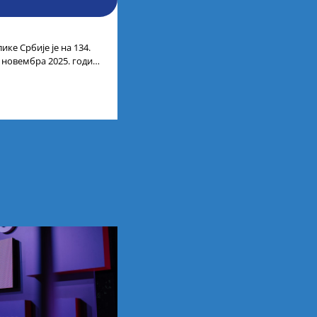
ике Србије је на 134.
. новембра 2025. године
лтата