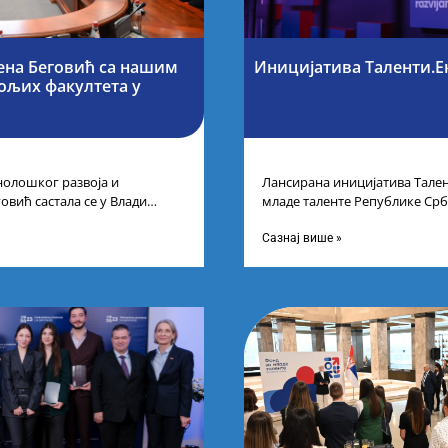
ена Беговић са нашим
Иницијатива Таленти.Е
бољих факултета у
нолошког развоја и
Лансирана иницијатива Тален
овић састала се у Влади
младе таленте Републике Срб
ајбољим студентима из Србије
покренули су иницијативу Та
догађају су се
Сазнај више »