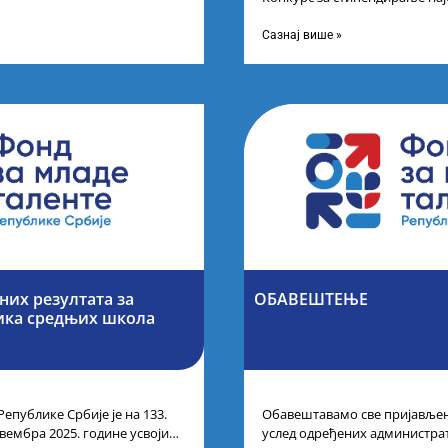
 резултата
другог и трећег степена студ
Сазнај више »
их резултата за
ОБАВЕШТЕЊЕ
ика средњих школа
Републике Србије је на 133.
Обавештавамо све пријављене
вембра 2025. године усвојио
услед одређених администра