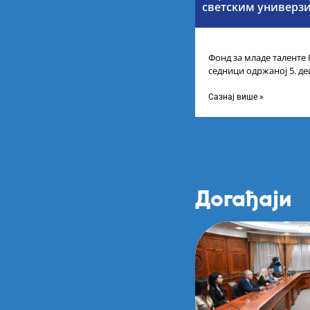
светским универз
Фонд за младе таленте 
седници одржаној 5. де
усвојио Листу прелими
Сазнај више »
Догађаји