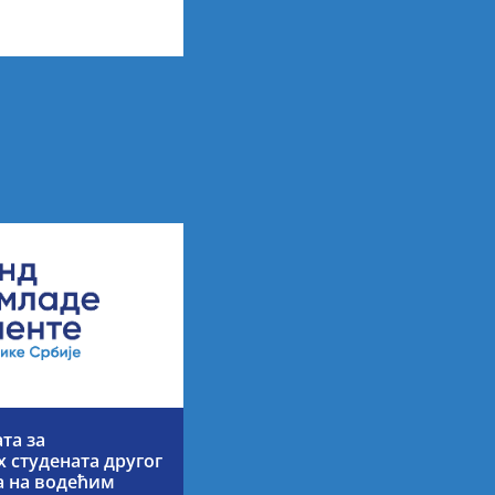
арних резултата по
 ученицима
та за
 студената другог
ја на водећим