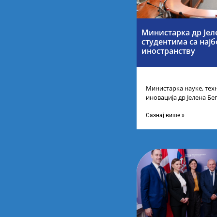
Министарка др Јел
студентима са нај
иностранству
Министарка науке, тех
иновација др Јелена Бег
Републике Србије са н
Сазнај више »