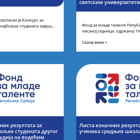
светским универзитет
расписао је Конкурс за
Фонд за младе таленте Републ
 најбољих студената завршне
писаној седници, одржаној 19
егрисаних академских студија
године, усвојио Одлуку о Лис
Сазнај више »
их резултата за
Листа коначних резулт
ољих студената другог
ученика средњих школ
тудија на водећим