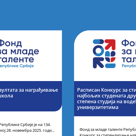
зултата за награђивање
Расписан Конкурс за с
школа
најбољих студената дру
степена студија на вод
универзитетима
Републике Србије је на 134.
Фонд за младе таленте Републ
ој 28. новембра 2025. године
Конкурс за стипендирање на