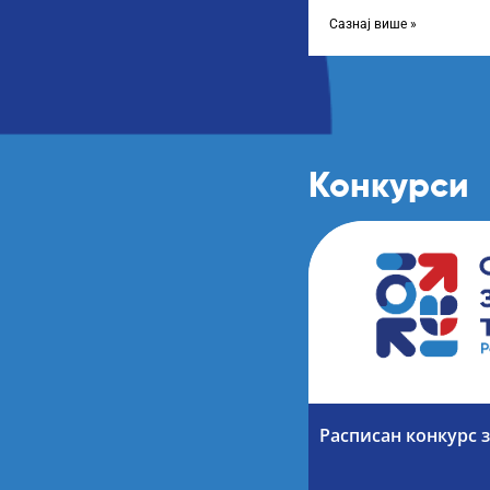
Листу прелиминарних р
Сазнај више »
Конкурси
Расписан конкурс з