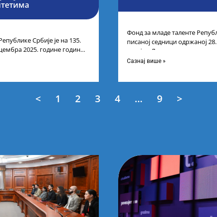
итетима
Фонд за младе таленте Републ
Републике Србије је на 135.
писаној седници одржаној 28
цембра 2025. године године
усвојио Листу коначних резу
нарних резултата
Сазнај више »
<
1
2
3
4
…
9
>