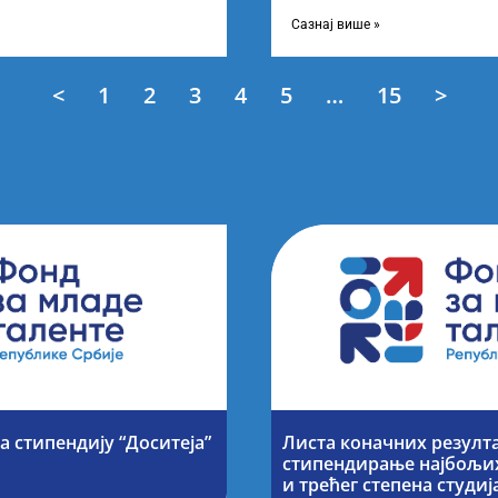
езултата по
објављивање Листе прелимин
Конкурсу за доделу награда
Сазнај више »
<
1
2
3
4
5
…
15
>
а стипендију “Доситеја”
Листа коначних резулта
стипендирање најбољих
и трећег степена студи