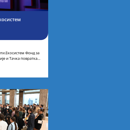
косистем
ти.Екосистем Фонд за
ије и Тачка повратка
ленти.Екосистем. На