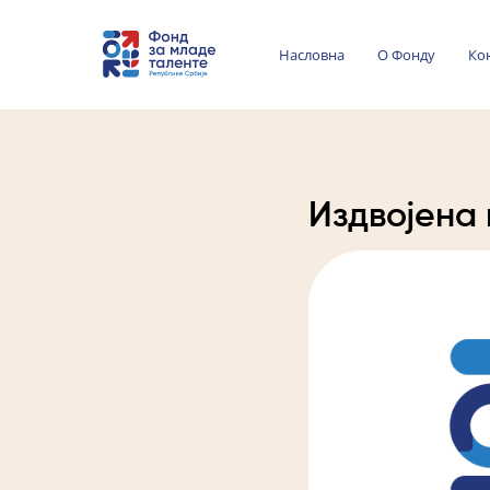
Насловна
О Фонду
Ко
Издвојена 