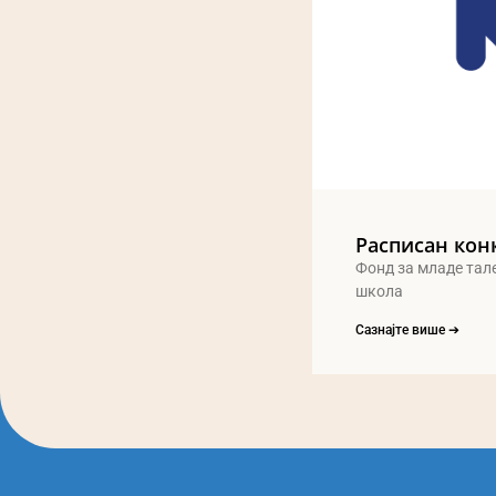
Расписан кон
Фонд за младе тал
школа
Сазнајте више ➔