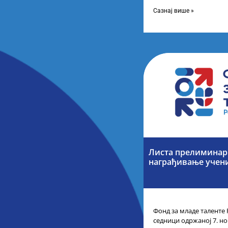
усвојио Листу коначних
Сазнај више »
Листа прелиминарн
награђивање учен
Фонд за младе таленте 
седници одржаној 7. но