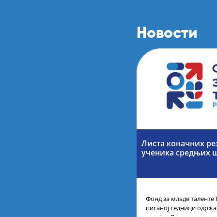
Новости
Листа коначних ре
ученика средњих 
Фонд за младе таленте 
писаној седници одржан