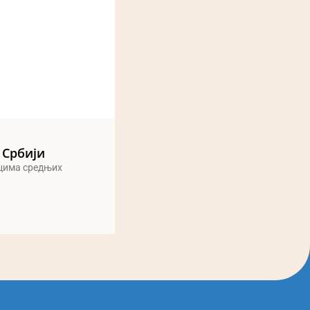
 Србији
ицима средњих