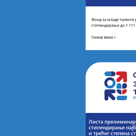
Фонд за младе таленте 
стипендирање до 1.111
године основних и инт
Сазнај више »
Листа прелиминарн
стипендирање најб
и трећег степена с