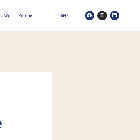
ФАQ
Контакт
ЋИР