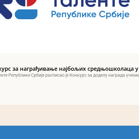
курс за награђивање најбољих средњошколаца у
енте Републике Србије расписао је Конкурс за доделу награда учен