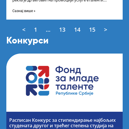
рекла је др Беговић на промоцији услуге еТаленти.
Министарка науке, технолошког развоја
Сазнај више »
<
1
…
13
14
15
>
Конкурси
Расписан Конкурс за стипендирање најбољих
студената другог и трећег степена студија на