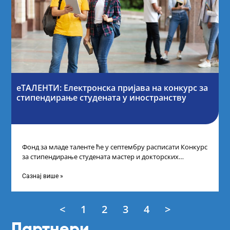
еТАЛЕНТИ: Електронска пријава на конкурс за
стипендирање студената у иностранству
Фонд за младе таленте ће у септембру расписати Конкурс
за стипендирање студената мастер и докторских
академских студија у иностранству, на
Сазнај више »
<
1
2
3
4
>
Партнери