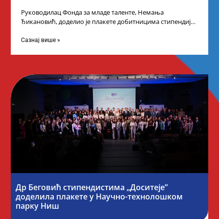
Руководилац Фонда за младе таленте, Немања
Ђикановић, доделио је плакете добитницима стипендије
„Доситеја” за школску 2023/24. годину у Градској кући
Сазнај више »
Др Беговић стипендистима „Доситеје”
доделила плакете у Научно-технолошком
парку Ниш