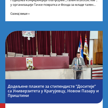
Годишња конференција платформе ,,Таленти.Екосистем”,
у организацији Тачке повратка и Фонда за младе таленте
Републике Србије, одржана је у Београду. Овом
Сазнај више »
Додељене плакете за стипендисте “Доситеје”
са Универзитета у Крагујевцу, Новом Пазару и
Приштини