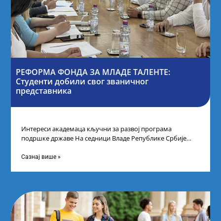
РЕФОРМА ФОНДА ЗА МЛАДЕ ТАЛЕНТЕ:
Студенти добили свог званичног
представника
Интереси академаца кључни за развој програма
подршке државе На седници Владе Републике Србије
одлучено је да први пут у оквиру
Сазнај више »