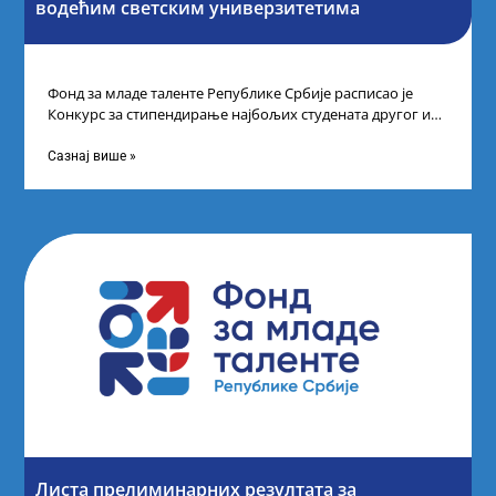
водећим светским универзитетима
Фонд за младе таленте Републике Србије расписао је
Конкурс за стипендирање најбољих студената другог и
трећег степена студија на водећим
Сазнај више »
Листа прелиминарних резултата за