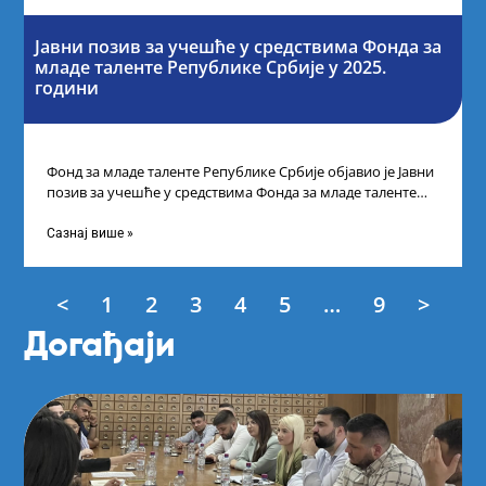
Јавни позив за учешће у средствима Фонда за
младе таленте Републике Србије у 2025.
години
Фонд за младе таленте Републике Србије објавио је Јавни
позив за учешће у средствима Фонда за младе таленте
Републике Србије
Сазнај више »
<
1
2
3
4
5
…
9
>
Догађаји