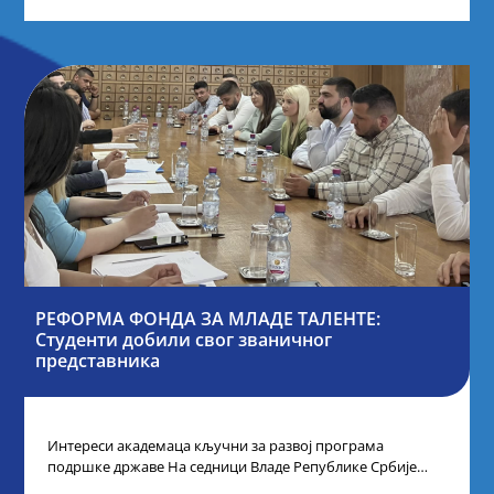
РЕФОРМА ФОНДА ЗА МЛАДЕ ТАЛЕНТЕ:
Студенти добили свог званичног
представника
Интереси академаца кључни за развој програма
подршке државе На седници Владе Републике Србије
одлучено је да први пут у оквиру