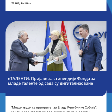
Сазнај више »
еТАЛЕНТИ: Пријаве за стипендије Фонда за
младе таленте од сада су дигитализоване
“Млади људи су приоритет за Владу Републике Србије”,