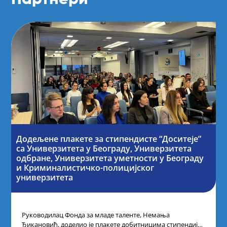
Додељене плакете за стипендисте “Доситеје”
са Универзитета у Београду, Универзитета
одбране, Универзитета уметности у Београду
и Криминалистичко-полицијског
универзитета
Руководилац Фонда за младе таленте, Немања
Ђикановић, доделио је плакете добитницима стипендије