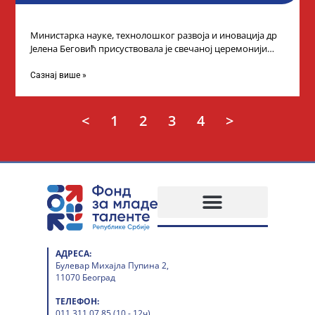
Министарка науке, технолошког развоја и иновација др
Јелена Беговић присуствовала је свечаној церемонији
доделе плакета овогодишњим добитницима стипендије
„Доситеја” Фонда
Сазнај више »
<
1
2
3
4
>
АДРЕСА:
Булевар Михајла Пупина 2,
11070 Београд
ТЕЛЕФОН:
011 311 07 85 (10 - 12ч)