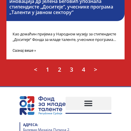
иновација др Јелена Беговић упознала
стипендисте „Доситеје“, учеснике програма
„Таленти у јавном сектору“
Као домаћин пријема у Народном музеју за стипендисте
„Доситеје“ Фонда за младе таленте, учеснике програма
„Таленти у јавном сектору“, министарка
Сазнај више »
<
1
2
3
4
>
АДРЕСА:
Булевар Михајла Пупина 2,