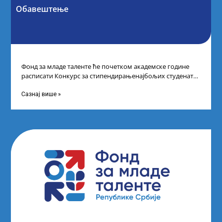
Обавештење
Фонд за младе таленте ће почетком академске године
расписати Конкурс за стипендирањенајбољих студената
другог и трећег степена студија на водећим
Сазнај више »