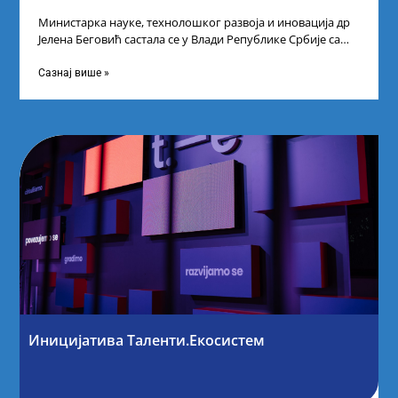
Министарка науке, технолошког развоја и иновација др
Јелена Беговић састала се у Влади Републике Србије са
најбољим студентима из Србије
Сазнај више »
Иницијатива Таленти.Екосистем