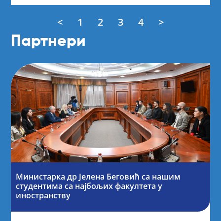
<
1
2
3
4
>
Партнери
Министарка др Јелена Беговић са нашим
студентима са најбољих факултета у
иностранству