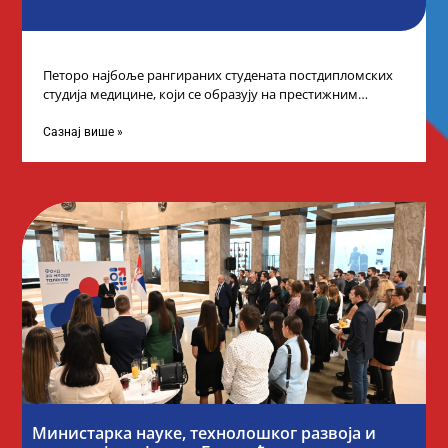
Петоро најбоље рангираних студената постдипломских
студија медицине, који се образују на престижним
факултетима у иностранству, добило је додатне
стипендије од
Сазнај више »
Министарка науке, технолошког развоја и