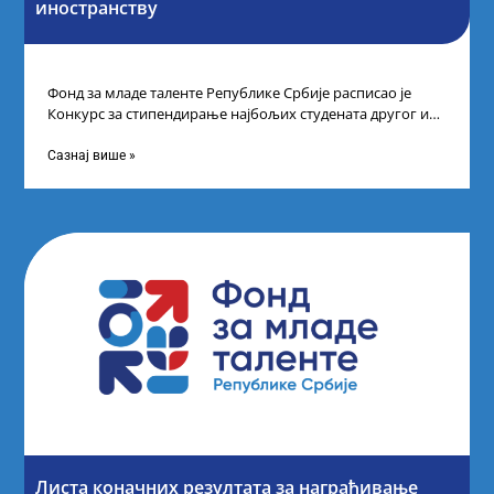
иностранству
Фонд за младе таленте Републике Србије расписао је
Конкурс за стипендирање најбољих студената другог и
трећег степена студија на водећим
Сазнај више »
Листа коначних резултата за награђивање