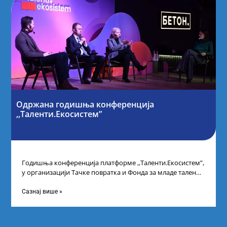
Одржана годишња конференција
,,Таленти.Екосистем”
Годишња конференција платформе ,,Таленти.Екосистем”,
у организацији Тачке повратка и Фонда за младе таленте
Републике Србије, одржана је у Београду. Овом
Сазнај више »