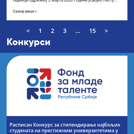
седници одржаној 5. марта 2026. године усвојио Листу
прелиминарних резултата кандидата
Сазнај више »
<
1
2
3
…
15
>
Конкурси
Расписан Конкурс за стипендирање најбољих
студената на престижним универзитетима у