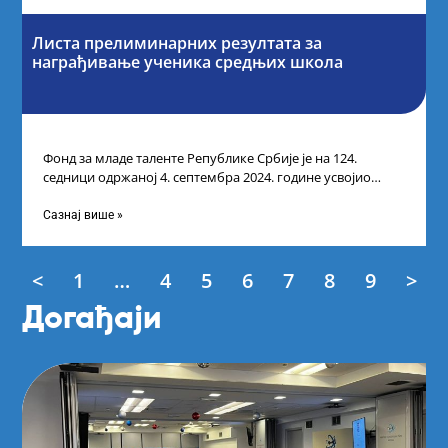
Листа прелиминарних резултата за
награђивање ученика средњих школа
Фонд за младе таленте Републике Србије је на 124.
седници одржаној 4. септембра 2024. године усвојио
Листу прелиминарних резултата по
Сазнај више »
<
1
…
4
5
6
7
8
9
>
Догађаји