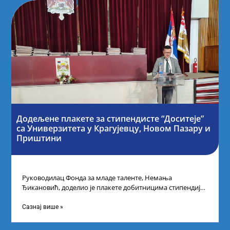
Додељене плакете за стипендисте “Доситеје”
са Универзитета у Крагујевцу, Новом Пазару и
Приштини
Руководилац Фонда за младе таленте, Немања
Ђикановић, доделио је плакете добитницима стипендије
„Доситеја” за школску 2023/24. годину у Градској кући
Сазнај више »