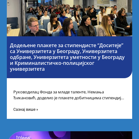
Додељене плакете за стипендисте “Доситеје”
са Универзитета у Београду, Универзитета
одбране, Универзитета уметности у Београду
и Криминалистичко-полицијског
универзитета
Руководилац Фонда за младе таленте, Немања
Ђикановић, доделио је плакете добитницима стипендије
„Доситеја” за школску 2023/24. годину у Научно-
технолошком парку
Сазнај више »