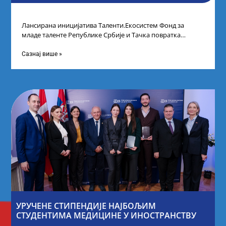
Лансирана иницијатива Таленти.Екосистем Фонд за
младе таленте Републике Србије и Тачка повратка
покренули су иницијативу Таленти.Екосистем. На
догађају су се
Сазнај више »
УРУЧЕНЕ СТИПЕНДИЈЕ НАЈБОЉИМ
СТУДЕНТИМА МЕДИЦИНЕ У ИНОСТРАНСТВУ