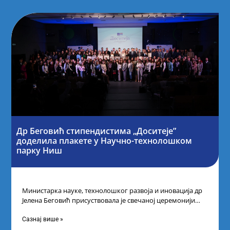
Др Беговић стипендистима „Доситеје”
доделила плакете у Научно-технолошком
парку Ниш
Министарка науке, технолошког развоја и иновација др
Јелена Беговић присуствовала је свечаној церемонији
доделе плакета овогодишњим добитницима стипендије
„Доситеја” Фонда
Сазнај више »