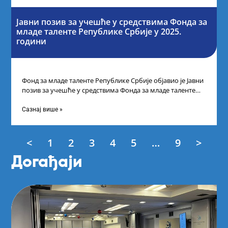
Јавни позив за учешће у средствима Фонда за
младе таленте Републике Србије у 2025.
години
Фонд за младе таленте Републике Србије објавио је Јавни
позив за учешће у средствима Фонда за младе таленте
Републике Србије
Сазнај више »
<
1
2
3
4
5
…
9
>
Догађаји