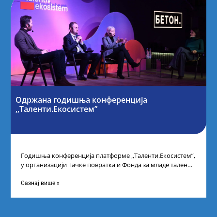
Одржана годишња конференција
,,Таленти.Екосистем”
Годишња конференција платформе ,,Таленти.Екосистем”,
у организацији Тачке повратка и Фонда за младе таленте
Републике Србије, одржана је у Београду. Овом
Сазнај више »