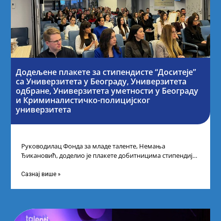
Додељене плакете за стипендисте “Доситеје”
са Универзитета у Београду, Универзитета
одбране, Универзитета уметности у Београду
и Криминалистичко-полицијског
универзитета
Руководилац Фонда за младе таленте, Немања
Ђикановић, доделио је плакете добитницима стипендије
„Доситеја” за школску 2023/24. годину у Научно-
технолошком парку
Сазнај више »