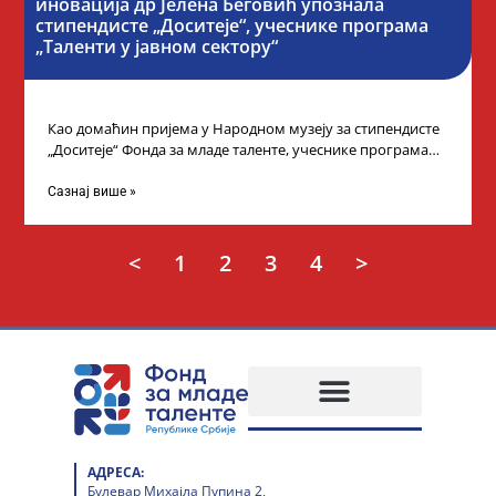
иновација др Јелена Беговић упознала
стипендисте „Доситеје“, учеснике програма
„Таленти у јавном сектору“
Као домаћин пријема у Народном музеју за стипендисте
„Доситеје“ Фонда за младе таленте, учеснике програма
„Таленти у јавном сектору“, министарка
Сазнај више »
<
1
2
3
4
>
АДРЕСА:
Булевар Михајла Пупина 2,