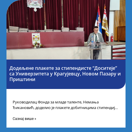
Додељене плакете за стипендисте “Доситеје”
са Универзитета у Крагујевцу, Новом Пазару и
Приштини
Руководилац Фонда за младе таленте, Немања
Ђикановић, доделио је плакете добитницима стипендије
„Доситеја” за школску 2023/24. годину у Градској кући
Сазнај више »