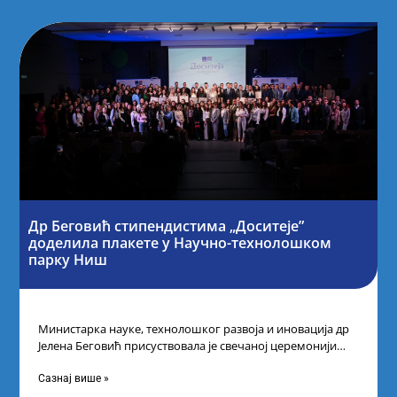
Др Беговић стипендистима „Доситеје”
доделила плакете у Научно-технолошком
парку Ниш
Министарка науке, технолошког развоја и иновација др
Јелена Беговић присуствовала је свечаној церемонији
доделе плакета овогодишњим добитницима стипендије
„Доситеја” Фонда
Сазнај више »