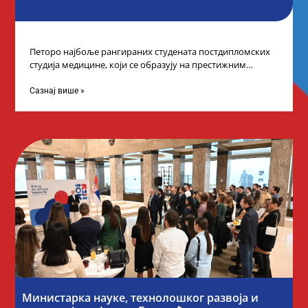
Петоро најбоље рангираних студената постдипломских
студија медицине, који се образују на престижним
факултетима у иностранству, добило је додатне
стипендије од
Сазнај више »
Министарка науке, технолошког развоја и