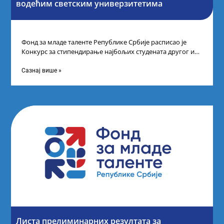
водећим светским универзитетима
Фонд за младе таленте Републике Србије расписао је
Конкурс за стипендирање најбољих студената другог и
трећег степена студија на водећим
Сазнај више »
Листа прелиминарних резултата за