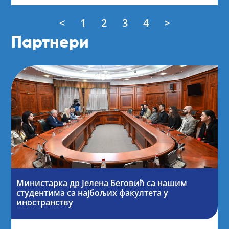
<
1
2
3
4
>
Партнери
Министарка др Јелена Беговић са нашим
студентима са најбољих факултета у
иностранству