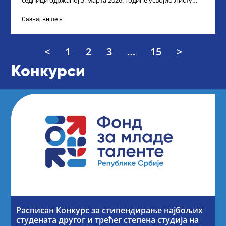
седници одржаној 5. марта 2026. године усвојио Листу
прелиминарних резултата кандидата
Сазнај више »
<
1
2
3
…
15
>
Конкурси
Расписан Конкурс за стипендирање најбољих
студената другог и трећег степена студија на