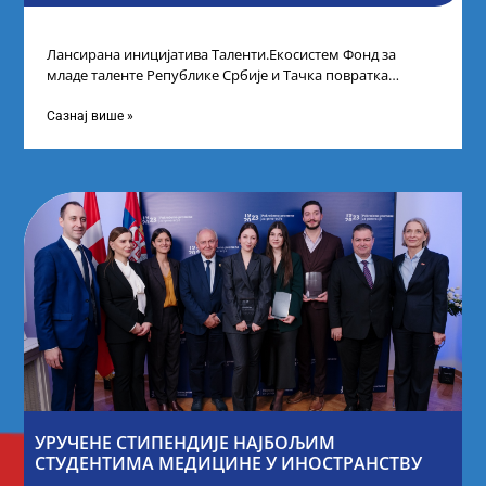
Лансирана иницијатива Таленти.Екосистем Фонд за
младе таленте Републике Србије и Тачка повратка
покренули су иницијативу Таленти.Екосистем. На
догађају су се
Сазнај више »
УРУЧЕНЕ СТИПЕНДИЈЕ НАЈБОЉИМ
СТУДЕНТИМА МЕДИЦИНЕ У ИНОСТРАНСТВУ