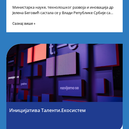
Министарка науке, технолошког развоја и иновација др
Јелена Беговић састала се у Влади Републике Србије са
најбољим студентима из Србије
Сазнај више »
Иницијатива Таленти.Екосистем