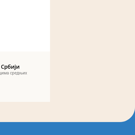
 Србији
ицима средњих