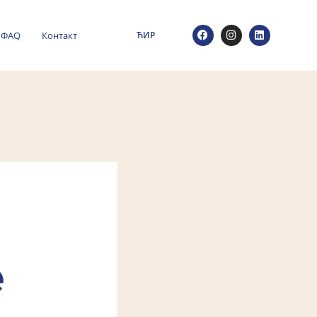
ФАQ
Контакт
ЋИР