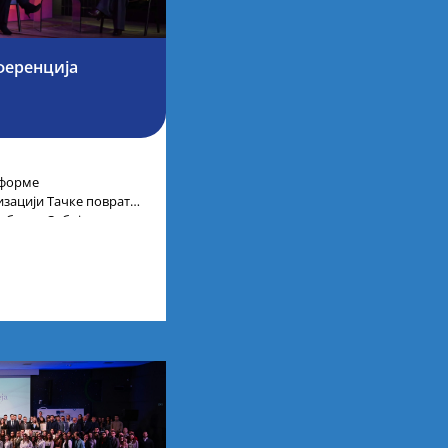
ференција
тформе
низацији Тачке повратка
ублике Србије,