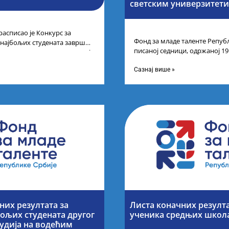
светским универзитет
расписао је Конкурс за
Фонд за младе таленте Републ
 најбољих студената завршне
писаној седници, одржаној 19
егрисаних академских студија
године, усвојио Одлуку о Лис
Сазнај више »
их резултата за
Листа коначних резулт
ољих студената другог
ученика средњих школ
тудија на водећим