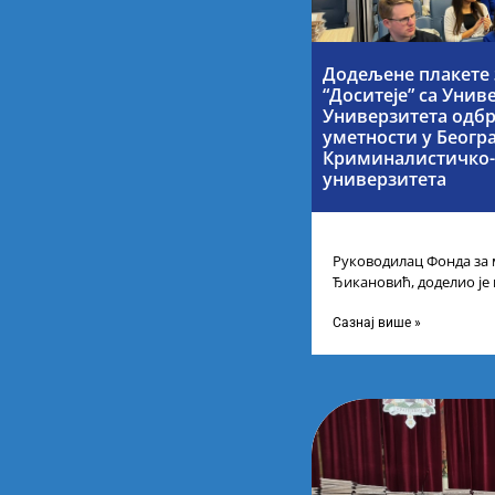
Додељене плакете 
“Доситеје” са Унив
Универзитета одбр
уметности у Беогр
Криминалистичко-
универзитета
Руководилац Фонда за 
Ђикановић, доделио је
стипендије „Доситеја” з
Научно-технолошком 
Сазнај више »