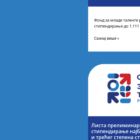
Фонд за младе таленте 
стипендирање до 1.111
године основних и инт
Сазнај више »
Листа прелиминарн
стипендирање најб
и трећег степена с