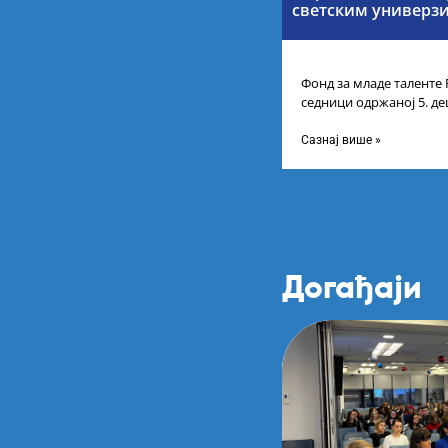
светским универз
Фонд за младе таленте 
седници одржаној 5. де
усвојио Листу прелими
Сазнај више »
Догађаји