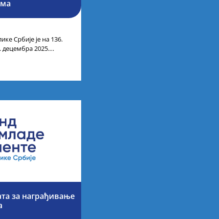
има
ике Србије је на 136.
. децембра 2025.
ти
ата за награђивање
а