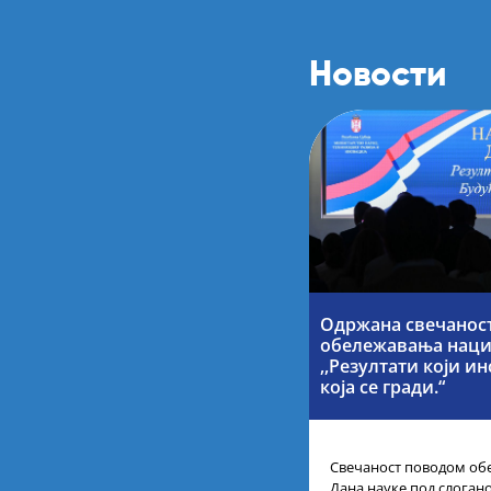
Новости
Одржана свечанос
обележавања наци
,,Резултати који и
која се гради.“
Свечаност поводом об
Дана науке под слогано