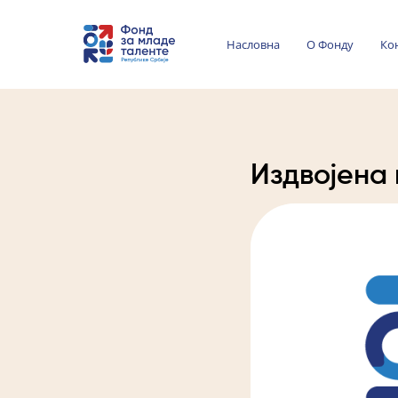
Насловна
О Фонду
Ко
Издвојена 