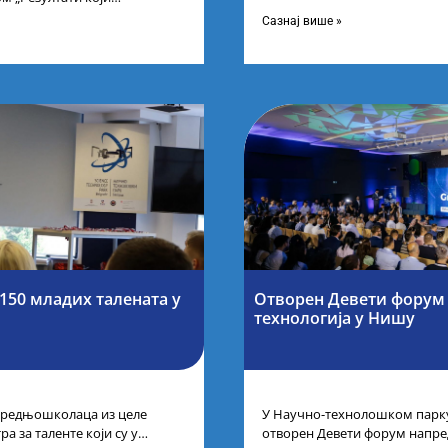
Фонда за науку Републике С
оја се гради“ одржана је у
Научно-технолошком парку
Сазнај више »
рства
150 младих талената у
Отворен Девети форум
технологија у Нишу
 средњошколаца из целе
У Научно-технолошком парку
а за таленте који су у
отворен Девети форум напре