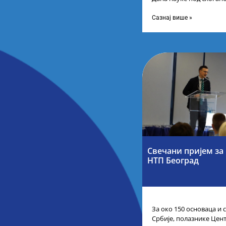
инспиришу. Будућност к
организацији Министа
Сазнај више »
Свечани пријем за 
НТП Београд
За око 150 основаца и
Србије, полазнике Центр