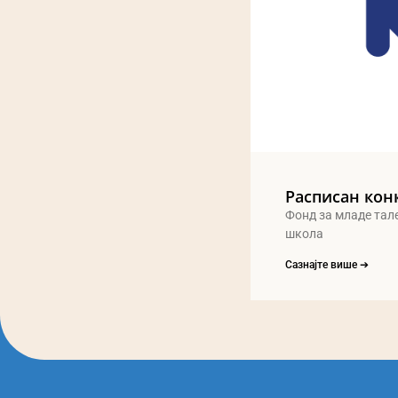
Расписан кон
Фонд за младе тал
школа
Сазнајте више ➔