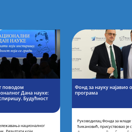
т поводом
Фонд за науку најавио 
оналног Дана науке:
програма
нспиришу. Будућност
Руководилац Фонда за младе
ележавања националног
Ђикановић, присуствовао је 
м „Резултати који