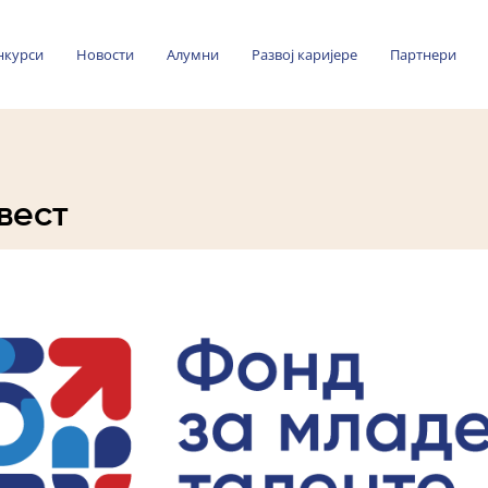
нкурси
Новости
Алумни
Развој каријере
Партнери
вест