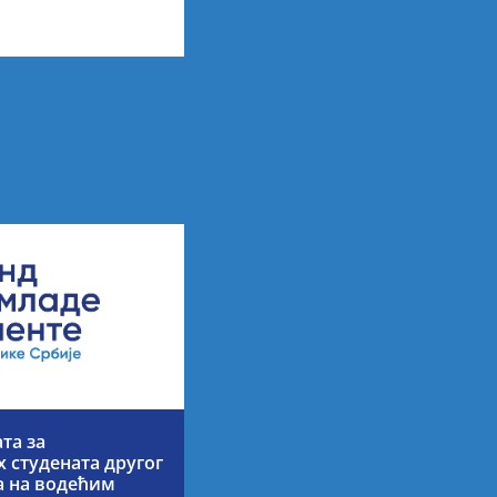
ршку и
ва
та за
 студената другог
ја на водећим