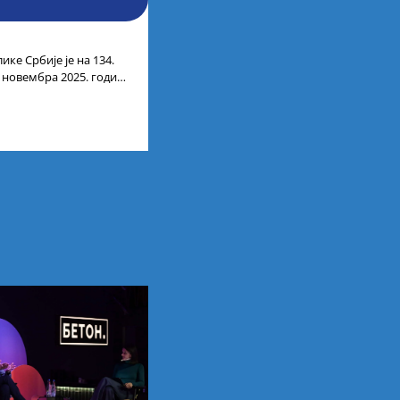
ике Србије је на 134.
. новембра 2025. године
лтата