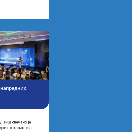
рбије одржаном у
 напредних
 Ниш свечано је
дних технологија –