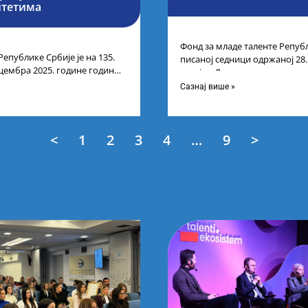
итетима
Фонд за младе таленте Републ
Републике Србије је на 135.
писаној седници одржаној 28
цембра 2025. године године
усвојио Листу коначних резу
нарних резултата
Сазнај више »
<
1
2
3
4
…
9
>