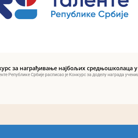
курс за награђивање најбољих средњошколаца у
енте Републике Србије расписао је Конкурс за доделу награда учен