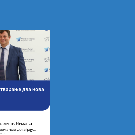
отварање два нова
 таленте, Немања
свечаном догађају