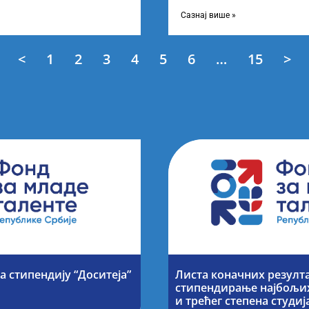
дини остварили
ТецхМоментум 2025 – уз под
покровитељство Министарст
Сазнај више »
<
1
2
3
4
5
6
…
15
>
а стипендију “Доситеја”
Листа коначних резулта
стипендирање најбољих
и трећег степена студи