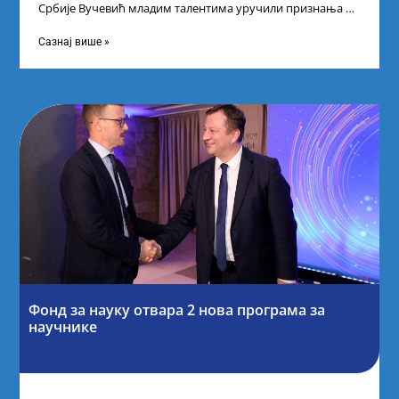
Србије Вучевић младим талентима уручили признања У
Палати Србија уприличен је пријем за
Сазнај више »
Фонд за науку отвара 2 нова програма за
научнике