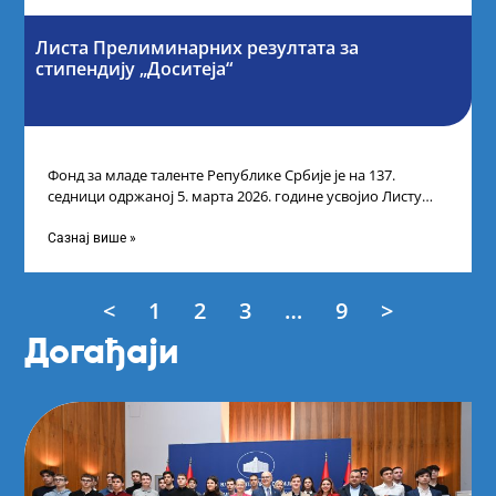
Листа Прелиминарних резултата за
стипендију „Доситеја“
Фонд за младе таленте Републике Србије је на 137.
седници одржаној 5. марта 2026. године усвојио Листу
прелиминарних резултата кандидата
Сазнај више »
<
1
2
3
…
9
>
Догађаји