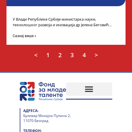
У Влади Републике Србије министарка науке,
технолошког развоја и иновација др Јелена Беговић
организовала је пријем за ученике средњошколце који
Сазнај више »
<
1
2
3
4
>
АДРЕСА:
Булевар Михајла Пупина 2,
11070 Београд
ТЕЛЕФОН: