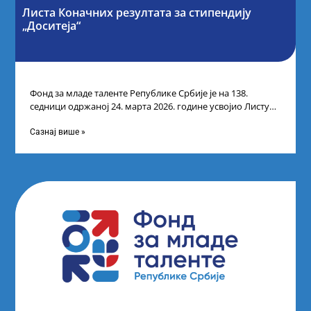
Листа Коначних резултата за стипендију
„Доситеја“
Фонд за младе таленте Републике Србије је на 138.
седници одржаној 24. марта 2026. године усвојио Листу
коначних резултата по
Сазнај више »