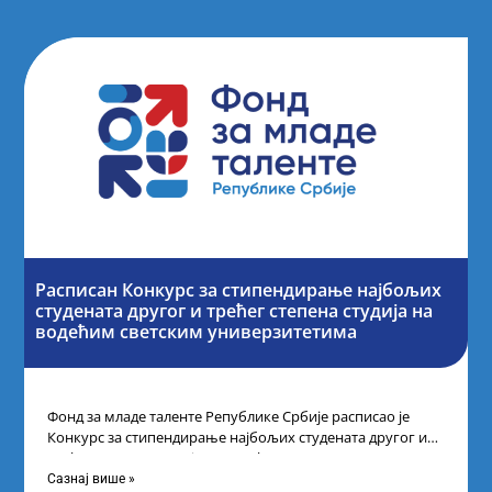
Расписан Конкурс за стипендирање најбољих
студената другог и трећег степена студија на
водећим светским универзитетима
Фонд за младе таленте Републике Србије расписао је
Конкурс за стипендирање најбољих студената другог и
трећег степена студија на водећим
Сазнај више »