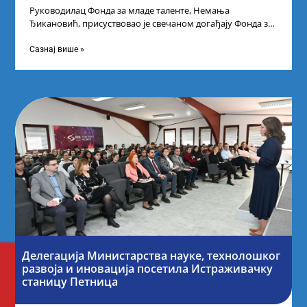
Руководилац Фонда за младе таленте, Немања
Ђикановић, присуствовао је свечаном догађају Фонда за
науку Републике Србије у Дому омладине на
Сазнај више »
Делегација Министарства науке, технолошког
развоја и иновација посетила Истраживачку
станицу Петница