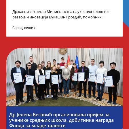
Државни секретар Министарства науке, технолошког
развоја и иновација Вукашин Гроздић, помоћник
министра др Марина Соковић и представници Центра за
промоцију
Сазнај више »
Др Јелена Беговић организовала пријем за
ученике средњих школа, добитнике награда
Фонда за младе таленте