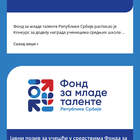
Фонд за младе таленте Републике Србије расписао је
Конкурс за доделу награда ученицима средњих школа за
постигнуте успехе на признатим
Сазнај више »
Јавни позив за учешће у средствима Фонда за