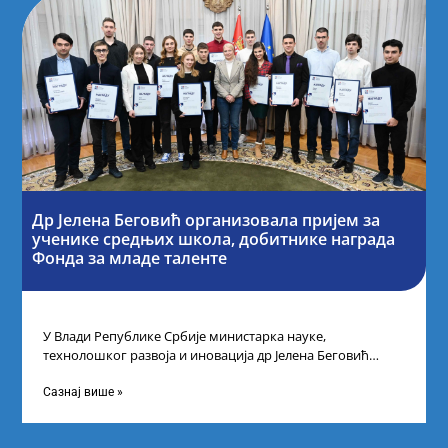
Др Јелена Беговић организовала пријем за
ученике средњих школа, добитнике награда
Фонда за младе таленте
У Влади Републике Србије министарка науке,
технолошког развоја и иновација др Јелена Беговић
организовала је пријем за ученике средњошколце који
Сазнај више »