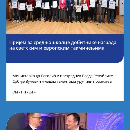
Пријем за средњошколце добитнике награда
на светским и европским такмичењима
Министарка др Беговић и председник Владе Републике
Србије Вучевић младим талентима уручили признања У
Палати Србија уприличен је пријем за
Сазнај више »