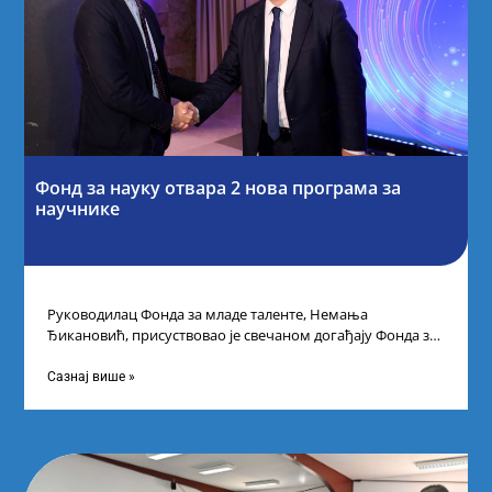
Фонд за науку отвара 2 нова програма за
научнике
Руководилац Фонда за младе таленте, Немања
Ђикановић, присуствовао је свечаном догађају Фонда за
науку Републике Србије у Дому омладине на
Сазнај више »