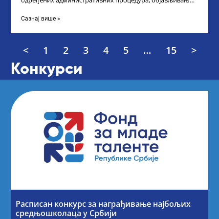
одређених административних процедура, објављивање
Листе прелиминарних резултата по Конкурсу за доделу
награда ученицима
Сазнај више »
<
1
2
3
4
5
…
15
>
Конкурси
Расписан конкурс за награђивање најбољих
средњошколаца у Србији