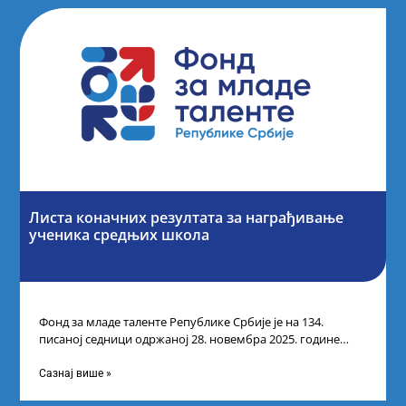
Листа коначних резултата за награђивање
ученика средњих школа
Фонд за младе таленте Републике Србије је на 134.
писаној седници одржаној 28. новембра 2025. године
усвојио Листу коначних резултата
Сазнај више »