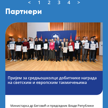
<
1
2
3
4
>
Партнери
Пријем за средњошколце добитнике награда
на светским и европским такмичењима
Министарка др Беговић и председник Владе Републике