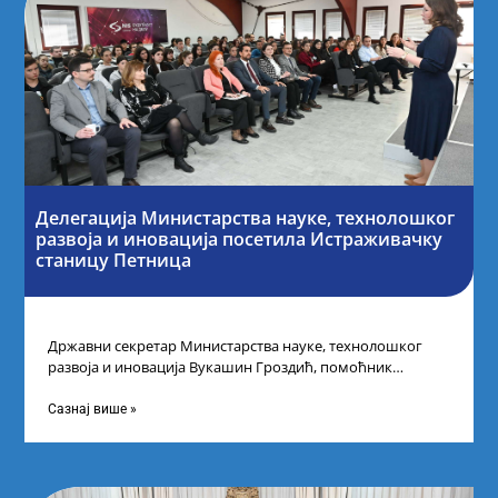
Делегација Министарства науке, технолошког
развоја и иновација посетила Истраживачку
станицу Петница
Државни секретар Министарства науке, технолошког
развоја и иновација Вукашин Гроздић, помоћник
министра др Марина Соковић и представници Центра за
промоцију
Сазнај више »