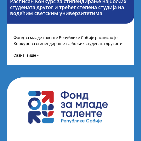
Расписан Конкурс за стипендирање најбољих
студената другог и трећег степена студија на
водећим светским универзитетима
Фонд за младе таленте Републике Србије расписао је
Конкурс за стипендирање најбољих студената другог и
трећег степена студија на водећим
Сазнај више »