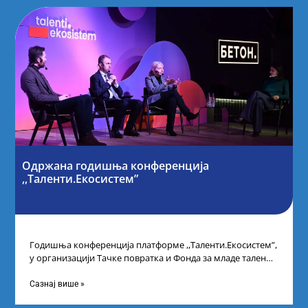
Одржана годишња конференција
,,Таленти.Екосистем”
Годишња конференција платформе ,,Таленти.Екосистем”,
у организацији Тачке повратка и Фонда за младе таленте
Републике Србије, одржана је у Београду. Овом
Сазнај више »