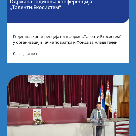
Одржана годишња конференција
,,Таленти.Екосистем”
Годишња конференција платформе ,,Таленти.Екосистем”,
у организацији Тачке повратка и Фонда за младе таленте
Републике Србије, одржана је у Београду. Овом
Сазнај више »