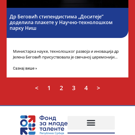
Др Беговић стипендистима „Доситеје”
доделила плакете у Научно-технолошком
парку Ниш
Министарка науке, технолошког развоја и иновација др
Јелена Беговић присуствовала је свечаној церемонији
доделе плакета овогодишњим добитницима стипендије
„Доситеја” Фонда
Сазнај више »
<
1
2
3
4
>