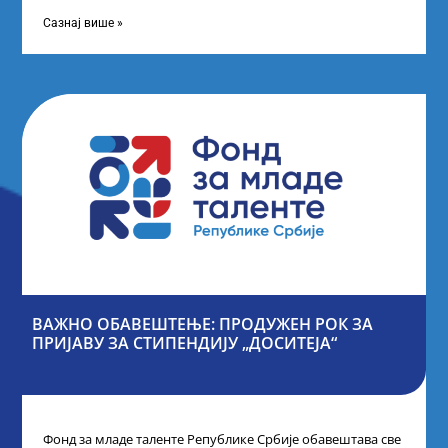
Републике Србије, одржана је у Београду. Овом
приликом,
Сазнај више »
ВАЖНО ОБАВЕШТЕЊЕ: ПРОДУЖЕН РОК ЗА
ПРИЈАВУ ЗА СТИПЕНДИЈУ „ДОСИТЕЈА“
Фонд за младе таленте Републике Србије обавештава све