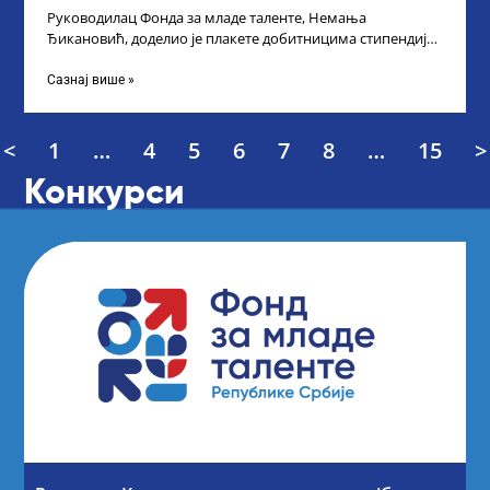
Руководилац Фонда за младе таленте, Немања
Ђикановић, доделио је плакете добитницима стипендије
„Доситеја” за школску 2023/24. годину у Градској кући
Сазнај више »
<
1
…
4
5
6
7
8
…
15
>
Конкурси