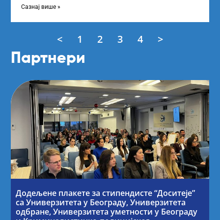
„Доситеја” Фонда
Сазнај више »
<
1
2
3
4
>
Партнери
Додељене плакете за стипендисте “Доситеје”
са Универзитета у Београду, Универзитета
одбране, Универзитета уметности у Београду