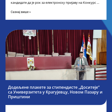
кандидате да је рок за електронску пријаву на Конкурс за
стипендију „Доситеја“,
Сазнај више »
Додељене плакете за стипендисте „Доситеје“
са Универзитета у Крагујевцу, Новом Пазару и
Приштини