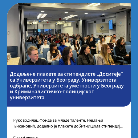
Додељене плакете за стипендисте „Доситеје“
са Универзитета у Београду, Универзитета
одбране, Универзитета уметности у Београду
и Криминалистичко-полицијског
универзитета
Руководилац Фонда за младе таленте, Немања
Ђикановић, доделио је плакете добитницима стипендије
„Доситеја” за школску 2023/24. годину у Научно-
технолошком парку
Сазнај више »