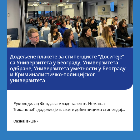
Додељене плакете за стипендисте “Доситеје”
са Универзитета у Београду, Универзитета
одбране, Универзитета уметности у Београду
и Криминалистичко-полицијског
универзитета
Руководилац Фонда за младе таленте, Немања
Ђикановић, доделио је плакете добитницима стипендије
„Доситеја” за школску 2023/24. годину у Научно-
технолошком парку
Сазнај више »