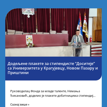
Додељене плакете за стипендисте “Доситеје”
са Универзитета у Крагујевцу, Новом Пазару и
Приштини
Руководилац Фонда за младе таленте, Немања
Ђикановић, доделио је плакете добитницима стипендије
„Доситеја” за школску 2023/24. годину у Градској кући
Сазнај више »