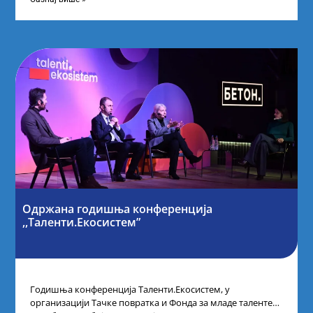
Одржана годишња конференција
,,Таленти.Екосистем”
Годишња конференција Таленти.Екосистем, у
организацији Тачке повратка и Фонда за младе таленте