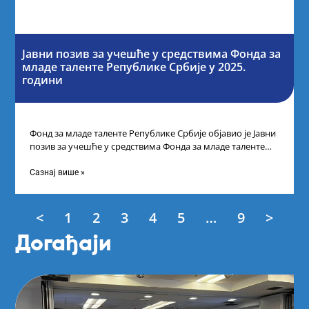
Јавни позив за учешће у средствима Фонда за
младе таленте Републике Србије у 2025.
години
Фонд за младе таленте Републике Србије објавио је Јавни
позив за учешће у средствима Фонда за младе таленте
Републике Србије
Сазнај више »
<
1
2
3
4
5
…
9
>
Догађаји