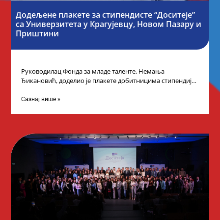
Додељене плакете за стипендисте “Доситеје”
са Универзитета у Крагујевцу, Новом Пазару и
Приштини
Руководилац Фонда за младе таленте, Немања
Ђикановић, доделио је плакете добитницима стипендије
„Доситеја” за школску 2023/24. годину у Градској кући
Сазнај више »