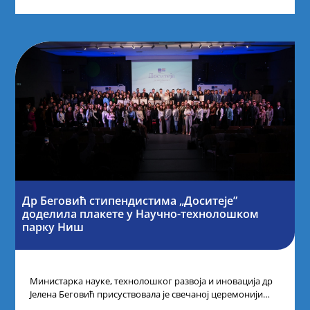
Др Беговић стипендистима „Доситеје”
доделила плакете у Научно-технолошком
парку Ниш
Министарка науке, технолошког развоја и иновација др
Јелена Беговић присуствовала је свечаној церемонији
доделе плакета овогодишњим добитницима стипендије