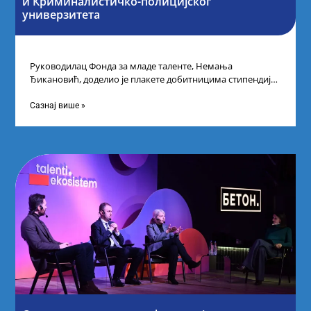
и Криминалистичко-полицијског
универзитета
Руководилац Фонда за младе таленте, Немања
Ђикановић, доделио је плакете добитницима стипендије
„Доситеја” за школску 2023/24. годину у Научно-
технолошком парку
Сазнај више »