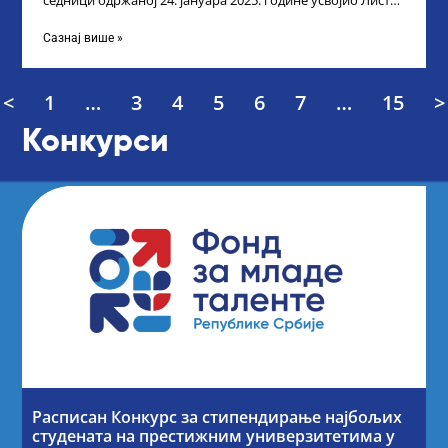
седници одржаној 24. јануара 2025. године усвојио Листу
прелиминарних резултата кандидата
Сазнај више »
<
1
…
3
4
5
6
7
…
15
>
Конкурси
Расписан Конкурс за стипендирање најбољих
студената на престижним универзитетима у