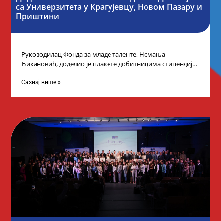
са Универзитета у Крагујевцу, Новом Пазару и
Приштини
Руководилац Фонда за младе таленте, Немања
Ђикановић, доделио је плакете добитницима стипендије
„Доситеја” за школску 2023/24. годину у Градској кући
Сазнај више »