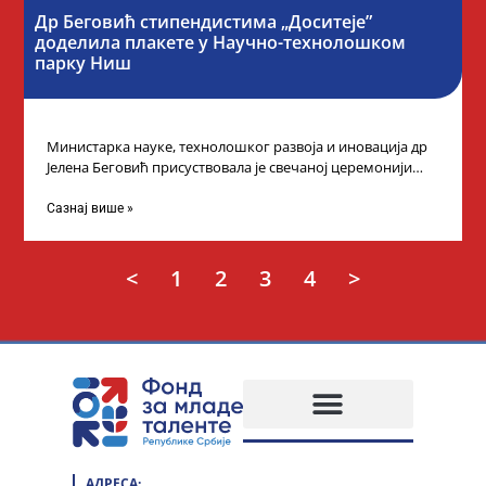
Др Беговић стипендистима „Доситеје”
доделила плакете у Научно-технолошком
парку Ниш
Министарка науке, технолошког развоја и иновација др
Јелена Беговић присуствовала је свечаној церемонији
доделе плакета овогодишњим добитницима стипендије
„Доситеја” Фонда
Сазнај више »
<
1
2
3
4
>
АДРЕСА: