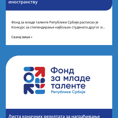
иностранству
Фонд за младе таленте Републике Србије расписао је
Конкурс за стипендирање најбољих студената другог и
трећег степена студија на водећим
Сазнај више »
Листа коначних резултата за награђивање