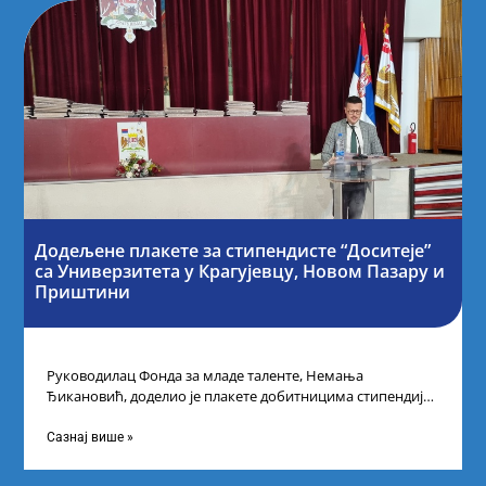
Додељене плакете за стипендисте “Доситеје”
са Универзитета у Крагујевцу, Новом Пазару и
Приштини
Руководилац Фонда за младе таленте, Немања
Ђикановић, доделио је плакете добитницима стипендије
„Доситеја” за школску 2023/24. годину у Градској кући
Сазнај више »