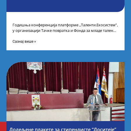
Годишња конференција платформе ,,Таленти.Екосистем”,
у организацији Тачке повратка и Фонда за младе таленте
Републике Србије, одржана је у Београду. Овом
Сазнај више »
Додељене плакете за стипендисте “Доситеје”