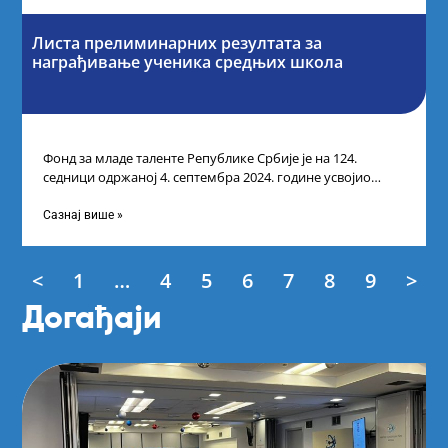
Листа прелиминарних резултата за
награђивање ученика средњих школа
Фонд за младе таленте Републике Србије је на 124.
седници одржаној 4. септембра 2024. године усвојио
Листу прелиминарних резултата по
Сазнај више »
<
1
…
4
5
6
7
8
9
>
Догађаји