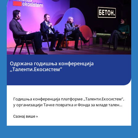
Одржана годишња конференција
,,Таленти.Екосистем”
Годишња конференција платформе ,,Таленти.Екосистем”,
у организацији Тачке повратка и Фонда за младе таленте
Републике Србије, одржана је у Београду. Овом
Сазнај више »