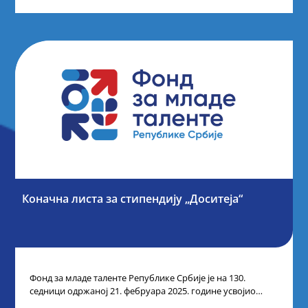
Коначна листа за стипендију „Доситеја“
Фонд за младе таленте Републике Србије је на 130.
седници одржаној 21. фебруара 2025. године усвојио
Листу коначних резултата по