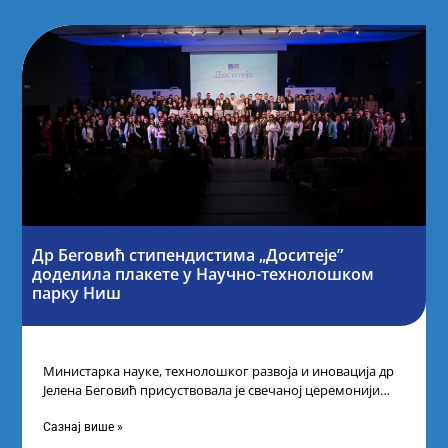
Др Беговић стипендистима „Доситеје”
доделила плакете у Научно-технолошком
парку Ниш
Министарка науке, технолошког развоја и иновација др
Јелена Беговић присуствовала је свечаној церемонији
доделе плакета овогодишњим добитницима стипендије
„Доситеја” Фонда
Сазнај више »