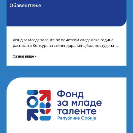
Обавештење
Фонд за младе таленте ће почетком академске године
расписати Конкурс за стипендирањенајбољих студената
другог и трећег степена студија на водећим
Сазнај више »