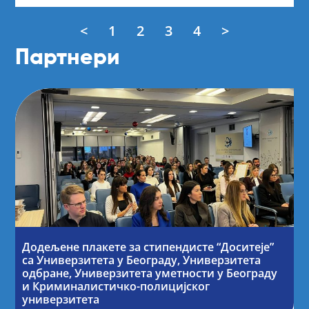
<
1
2
3
4
>
Партнери
Додељене плакете за стипендисте “Доситеје”
са Универзитета у Београду, Универзитета
одбране, Универзитета уметности у Београду
и Криминалистичко-полицијског
универзитета