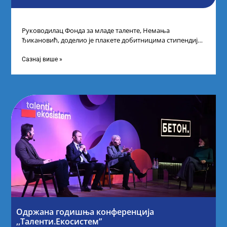
Руководилац Фонда за младе таленте, Немања
Ђикановић, доделио је плакете добитницима стипендије
„Доситеја” за школску 2023/24. годину у Научно-
технолошком парку
Сазнај више »
Одржана годишња конференција
,,Таленти.Екосистем”