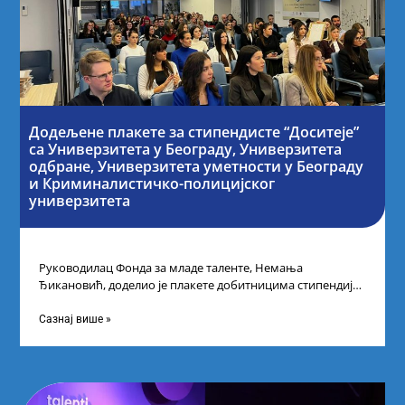
Додељене плакете за стипендисте “Доситеје”
са Универзитета у Београду, Универзитета
одбране, Универзитета уметности у Београду
и Криминалистичко-полицијског
универзитета
Руководилац Фонда за младе таленте, Немања
Ђикановић, доделио је плакете добитницима стипендије
„Доситеја” за школску 2023/24. годину у Научно-
технолошком парку
Сазнај више »