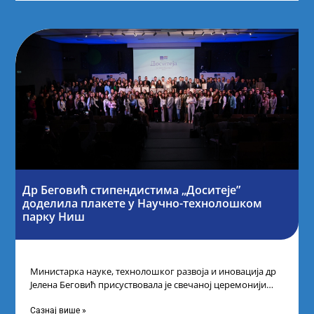
Др Беговић стипендистима „Доситеје”
доделила плакете у Научно-технолошком
парку Ниш
Министарка науке, технолошког развоја и иновација др
Јелена Беговић присуствовала је свечаној церемонији
доделе плакета овогодишњим добитницима стипендије
„Доситеја” Фонда
Сазнај више »