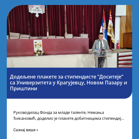
Додељене плакете за стипендисте “Доситеје”
са Универзитета у Крагујевцу, Новом Пазару и
Приштини
Руководилац Фонда за младе таленте, Немања
Ђикановић, доделио је плакете добитницима стипендије
„Доситеја” за школску 2023/24. годину у Градској кући
Сазнај више »