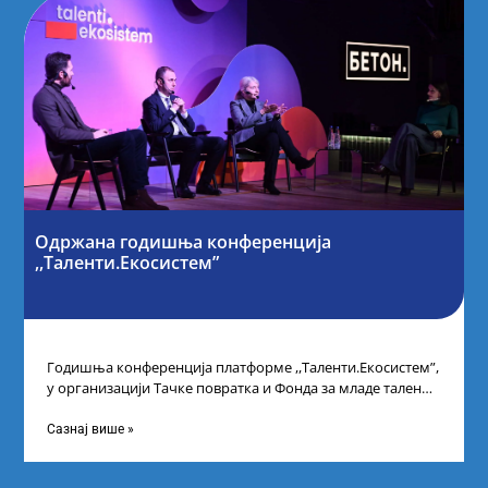
Одржана годишња конференција
,,Таленти.Екосистем”
Годишња конференција платформе ,,Таленти.Екосистем”,
у организацији Тачке повратка и Фонда за младе таленте
Републике Србије, одржана је у Београду. Овом
Сазнај више »