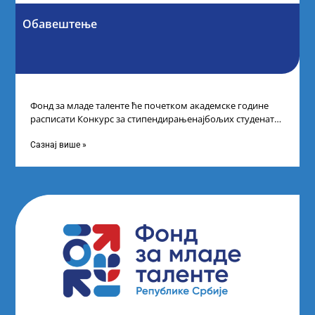
Обавештење
Фонд за младе таленте ће почетком академске године
расписати Конкурс за стипендирањенајбољих студената
другог и трећег степена студија на водећим
Сазнај више »