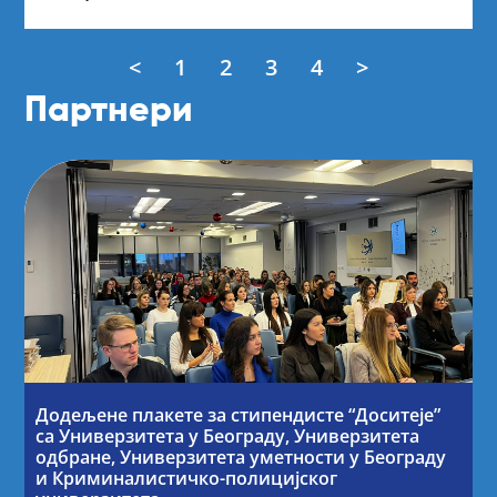
<
1
2
3
4
>
Партнери
Додељене плакете за стипендисте “Доситеје”
са Универзитета у Београду, Универзитета
одбране, Универзитета уметности у Београду
и Криминалистичко-полицијског