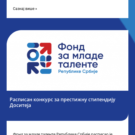
„Таленти у јавном сектору“, министарка
Сазнај више »
Расписан конкурс за престижну стипендију
Доситеја
Фонд за младе таленте Републике Србије расписао је