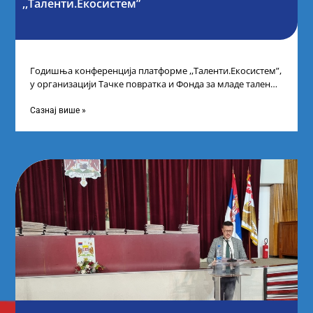
,,Таленти.Екосистем”
Годишња конференција платформе ,,Таленти.Екосистем”,
у организацији Тачке повратка и Фонда за младе таленте
Републике Србије, одржана је у Београду. Овом
Сазнај више »