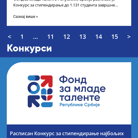
Конкурс за стипендирање до 1.131 студента завршне
године основних и интегрисаних академских
Сазнај више »
<
1
…
11
12
13
14
15
>
Конкурси
Расписан Конкурс за стипендирање најбољих