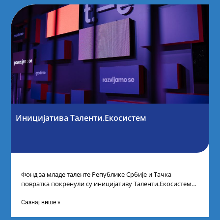
Иницијатива Таленти.Екосистем
Фонд за младе таленте Републике Србије и Тачка
повратка покренули су иницијативу Таленти.Екосистем.
На догађају су се окупили представници привреде,
Сазнај више »