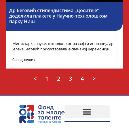
Др Беговић стипендистима „Доситеје”
доделила плакете у Научно-технолошком
парку Ниш
Министарка науке, технолошког развоја и иновација др
Јелена Беговић присуствовала је свечаној церемонији
доделе плакета овогодишњим добитницима стипендије
„Доситеја” Фонда
Сазнај више »
<
1
2
3
4
>