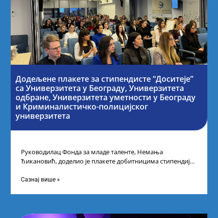
Додељене плакете за стипендисте “Доситеје”
са Универзитета у Београду, Универзитета
одбране, Универзитета уметности у Београду
и Криминалистичко-полицијског
универзитета
Руководилац Фонда за младе таленте, Немања
Ђикановић, доделио је плакете добитницима стипендије
„Доситеја” за школску 2023/24. годину у Научно-
технолошком парку
Сазнај више »