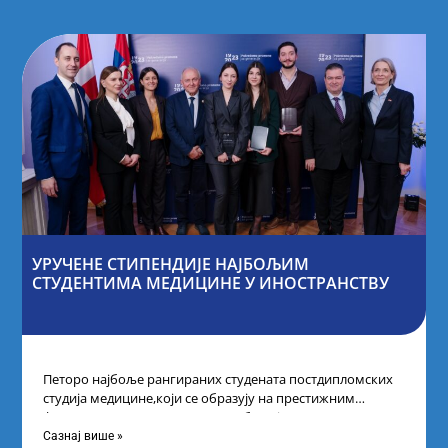
УРУЧЕНЕ СТИПЕНДИЈЕ НАЈБОЉИМ
СТУДЕНТИМА МЕДИЦИНЕ У ИНОСТРАНСТВУ
Петоро најбоље рангираних студената постдипломских
студија медицине,који се образују на престижним
факултетима у иностранству, добило је
додатнестипендије од по 10.000
Сазнај више »