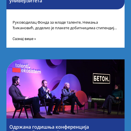
универзитета
Руководилац Фонда за младе таленте, Немања
Ђикановић, доделио је плакете добитницима стипендије
„Доситеја” за школску 2023/24. годину у Научно-
технолошком парку
Сазнај више »
Одржана годишња конференција