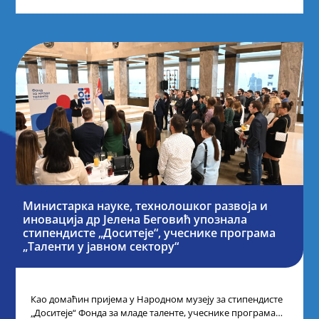
Министарка науке, технолошког развоја и
иновација др Јелена Беговић упознала
стипендисте „Доситеје“, учеснике програма
„Таленти у јавном сектору“
Као домаћин пријема у Народном музеју за стипендисте
„Доситеје“ Фонда за младе таленте, учеснике програма