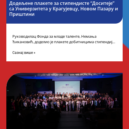
Додељене плакете за стипендисте “Доситеје”
са Универзитета у Крагујевцу, Новом Пазару и
Приштини
Руководилац Фонда за младе таленте, Немања
Ђикановић, доделио је плакете добитницима стипендије
„Доситеја” за школску 2023/24. годину у Градској кући
Сазнај више »