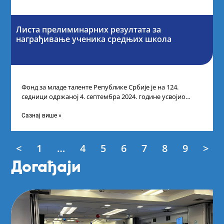
Листа прелиминарних резултата за
награђивање ученика средњих школа
Фонд за младе таленте Републике Србије је на 124.
седници одржаној 4. септембра 2024. године усвојио
Листу прелиминарних резултата по
Сазнај више »
<
1
…
4
5
6
7
8
9
>
Догађаји