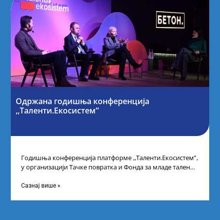
Одржана годишња конференција
,,Таленти.Екосистем”
Годишња конференција платформе ,,Таленти.Екосистем”,
у организацији Тачке повратка и Фонда за младе таленте
Републике Србије, одржана је у Београду. Овом
Сазнај више »