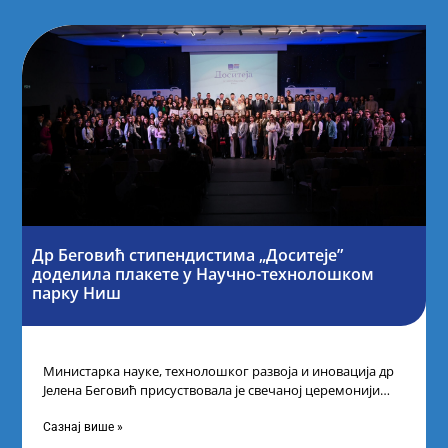
Др Беговић стипендистима „Доситеје”
доделила плакете у Научно-технолошком
парку Ниш
Министарка науке, технолошког развоја и иновација др
Јелена Беговић присуствовала је свечаној церемонији
доделе плакета овогодишњим добитницима стипендије
„Доситеја” Фонда
Сазнај више »