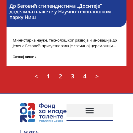
Др Беговић стипендистима „Доситеје”
доделила плакете у Научно-технолошком
парку Ниш
Министарка науке, технолошког развоја и иновација др
Јелена Беговић присуствовала је свечаној церемонији
доделе плакета овогодишњим добитницима стипендије
„Доситеја” Фонда
Сазнај више »
<
1
2
3
4
>
АДРЕСА: