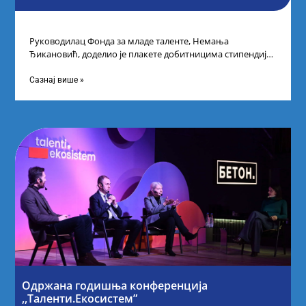
Руководилац Фонда за младе таленте, Немања
Ђикановић, доделио је плакете добитницима стипендије
„Доситеја” за школску 2023/24. годину у Научно-
технолошком парку
Сазнај више »
Одржана годишња конференција
,,Таленти.Екосистем”