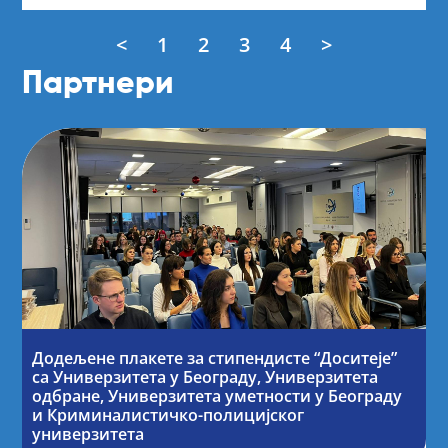
<
1
2
3
4
>
Партнери
Додељене плакете за стипендисте “Доситеје”
са Универзитета у Београду, Универзитета
одбране, Универзитета уметности у Београду
и Криминалистичко-полицијског
универзитета