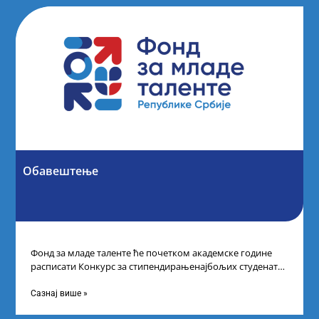
Обавештење
Фонд за младе таленте ће почетком академске године
расписати Конкурс за стипендирањенајбољих студената
другог и трећег степена студија на водећим
Сазнај више »