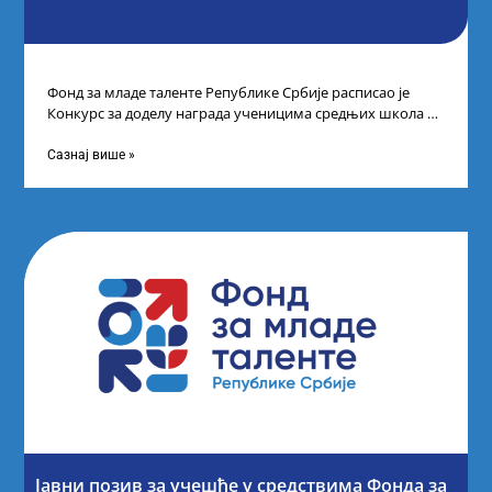
Фонд за младе таленте Републике Србије расписао је
Конкурс за доделу награда ученицима средњих школа за
постигнуте успехе на признатим
Сазнај више »
Јавни позив за учешће у средствима Фонда за