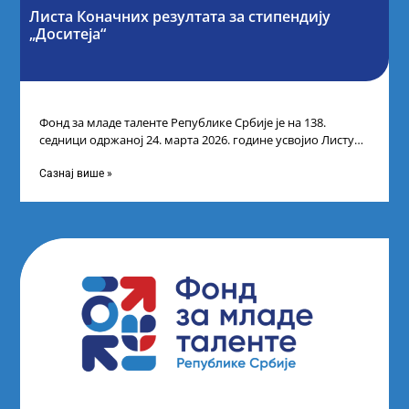
Листа Коначних резултата за стипендију
„Доситеја“
Фонд за младе таленте Републике Србије је на 138.
седници одржаној 24. марта 2026. године усвојио Листу
коначних резултата по
Сазнај више »