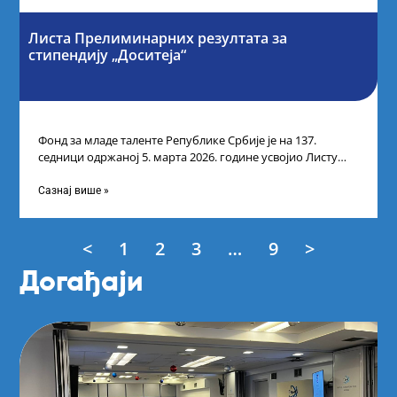
Листа Прелиминарних резултата за
стипендију „Доситеја“
Фонд за младе таленте Републике Србије је на 137.
седници одржаној 5. марта 2026. године усвојио Листу
прелиминарних резултата кандидата
Сазнај више »
<
1
2
3
…
9
>
Догађаји