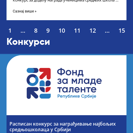
Конкурс за доделу награда ученицима средњих школа за
постигнуте успехе на признатим
Сазнај више »
1
…
8
9
10
11
12
…
15
Конкурси
Расписан конкурс за награђивање најбољих
средњошколаца у Србији