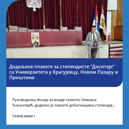
Додељене плакете за стипендисте “Доситеје”
са Универзитета у Крагујевцу, Новом Пазару и
Приштини
Руководилац Фонда за младе таленте, Немања
Ђикановић, доделио је плакете добитницима стипендије
„Доситеја” за школску 2023/24. годину у Градској кући
Сазнај више »