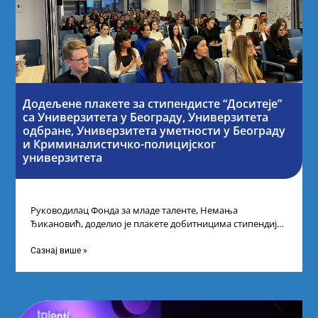
Додељене плакете за стипендисте “Доситеје”
са Универзитета у Београду, Универзитета
одбране, Универзитета уметности у Београду
и Криминалистичко-полицијског
универзитета
Руководилац Фонда за младе таленте, Немања
Ђикановић, доделио је плакете добитницима стипендије
„Доситеја” за школску 2023/24. годину у Научно-
технолошком парку
Сазнај више »