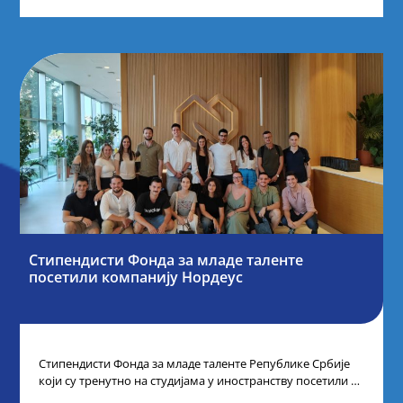
Стипендисти Фонда за младе таленте
посетили компанију Нордеус
Стипендисти Фонда за младе таленте Републике Србије
који су тренутно на студијама у иностранству посетили су
компанију Нордеус, у оквиру