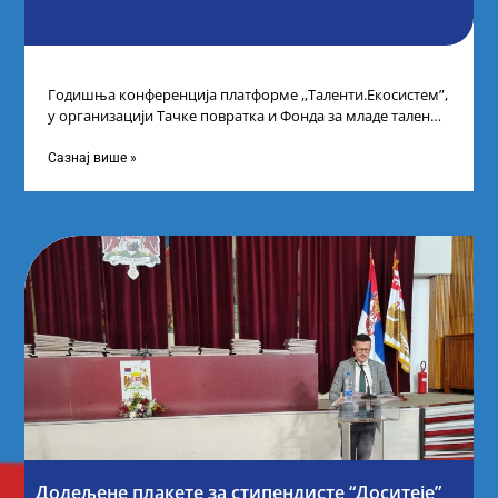
Годишња конференција платформе ,,Таленти.Екосистем”,
у организацији Тачке повратка и Фонда за младе таленте
Републике Србије, одржана је у Београду. Овом
Сазнај више »
Додељене плакете за стипендисте “Доситеје”