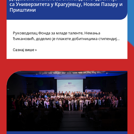
са Универзитета у Крагујевцу, Новом Пазару и
Приштини
Руководилац Фонда за младе таленте, Немања
Ђикановић, доделио је плакете добитницима стипендије
„Доситеја” за школску 2023/24. годину у Градској кући
Сазнај више »