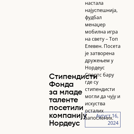
настала
најуспешнија,
фудбал
менаџер
мобилна игра
на свету – Топ
Елевен. Посета
је затворена
дружењем у
Нордеус
Спортс бару
Стипендисти
где су
Фонда
стипендисти
за младе
могли да чују и
таленте
искуства
посетили
осталих
компанију
Аугуст 16,
запослених.
2024
Нордеус