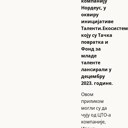
компанију
Нордеус, у
оквиру
иницијативе
Таленти.Екосистем
коју су Тачка
повратка и
Фонд за
младе
таленте
лансирали у
децембру
2023. године.
Овом
приликом
могли су да
чују од ЦТО-а
компаније,