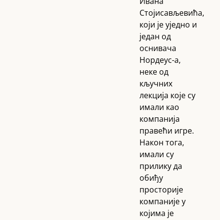
Ивана
Стојисављевића,
који је уједно и
један од
оснивача
Нордеус-а,
неке од
кључних
лекција које су
имали као
компанија
правећи игре.
Након тога,
имали су
прилику да
обиђу
просторије
компаније у
којима је