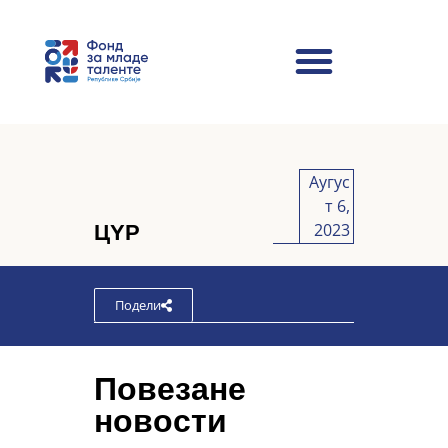
Д
Аугус
а
т 6,
т
2023
е:
ЦYР
Подели
Повезане
новости