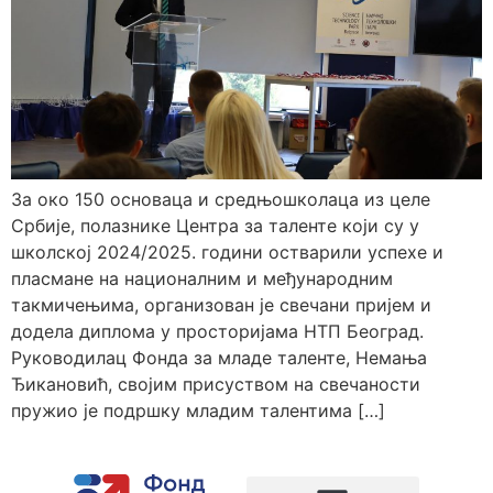
За око 150 основаца и средњошколаца из целе
Србије, полазнике Центра за таленте који су у
школској 2024/2025. години остварили успехе и
пласмане на националним и међународним
такмичењима, организован је свечани пријем и
додела диплома у просторијама НТП Београд.
Руководилац Фонда за младе таленте, Немања
Ђикановић, својим присуством на свечаности
пружио је подршку младим талентима […]