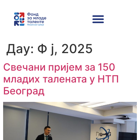
Даy:
Ф ј, 2025
Свечани пријем за 150
младих талената у НТП
Београд