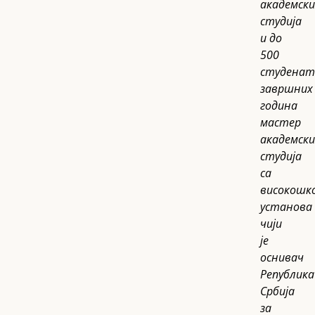
академски
студија
и до
500
студенат
завршних
година
мастер
академски
студија
са
високошк
установа
чији
је
оснивач
Република
Србија
за