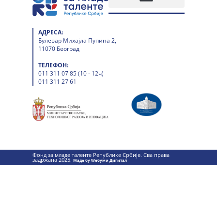
АДРЕСА:
Булевар Михајла Пупина 2,
11070 Београд
ТЕЛЕФОН:
011 311 07 85 (10 - 12ч)
011 311 27 61
Фонд за младе таленте Републике Србије. Сва права
задржана 2025.
Маде бy Wебуми Дигитал