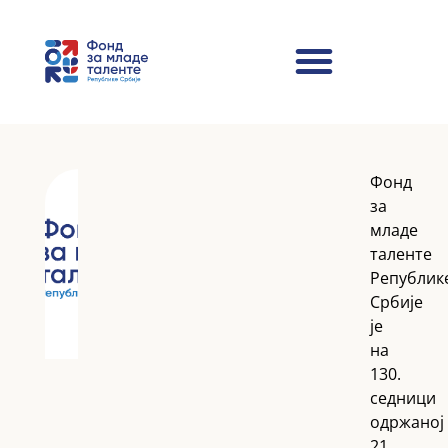
Фонд
за
младе
таленте
Републик
Србије
је
на
130.
седници
одржаној
21.