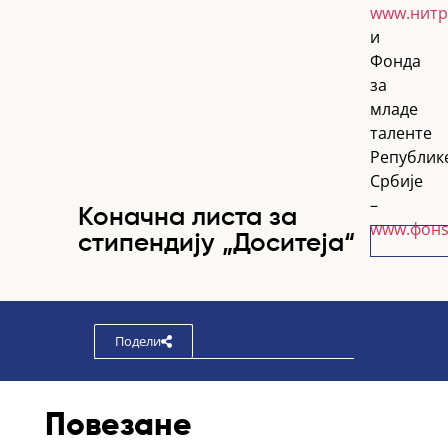
www.нитр
и
Фонда
за
младе
таленте
Републик
Србије
–
Коначна листа за
www.фонѕ
стипендију „Доситеја“
Подели
Повезане