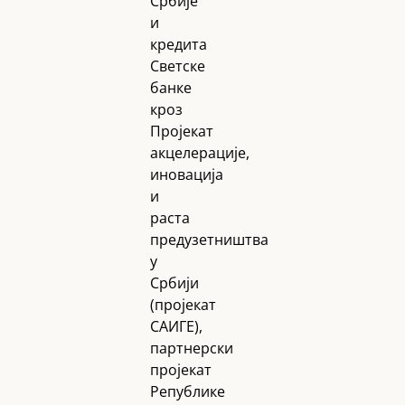
Србије
и
кредита
Светске
банке
кроз
Пројекат
акцелерације,
иновација
и
раста
предузетништва
у
Србији
(пројекат
САИГЕ),
партнерски
пројекат
Републике