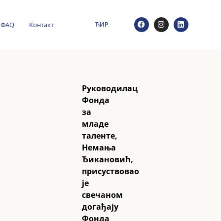
ФАQ
Контакт
ЋИР
Руководилац
Фонда
за
младе
таленте,
Немања
Ђикановић,
присуствовао
је
свечаном
догађају
Фонда