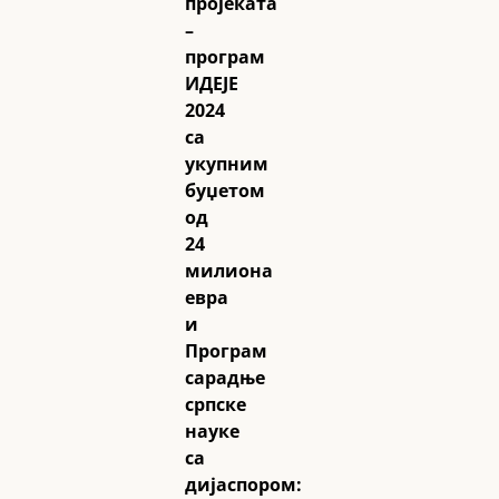
пројеката
–
програм
ИДЕЈЕ
2024
са
укупним
буџетом
од
24
милиона
евра
и
Програм
сарадње
српске
науке
са
дијаспором: