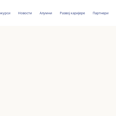
нкурси
Новости
Алумни
Развој каријере
Партнери