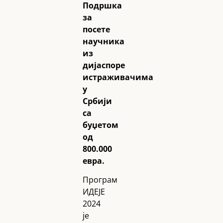
Подршка
за
посете
научника
из
дијаспоре
истраживачима
у
Србији
са
буџетом
од
800.000
евра.
Програм
ИДЕЈЕ
2024
је