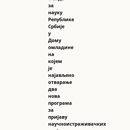
за
науку
Републике
Србије
у
Дому
омладине
на
којем
је
најављено
отварање
два
нова
програма
за
пријаву
научноистраживачких