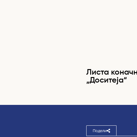
Листа коначн
„Доситеја“
Подели