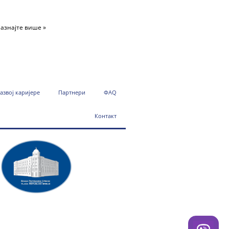
азнајте више »
азвој каријере
Партнери
ФАQ
Контакт