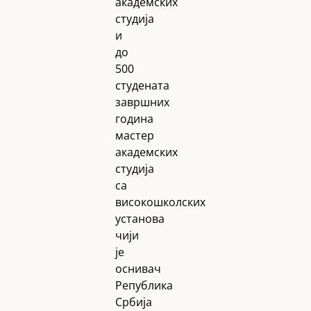
академских
студија
и
до
500
студената
завршних
година
мастер
академских
студија
са
високошколских
установа
чији
је
оснивач
Република
Србија