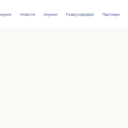
нкурси
Новости
Алумни
Развој каријере
Партнери