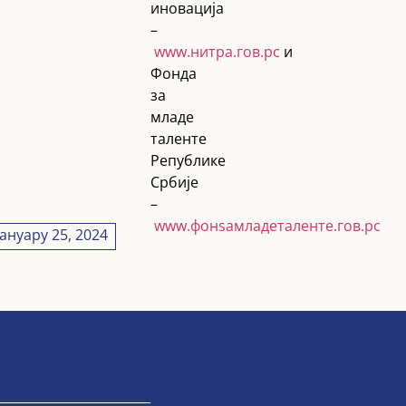
иновација
–
www.нитра.гов.рс
и
Фонда
за
младе
таленте
Републике
Србије
–
www.фонѕамладеталенте.гов.рс
Јануарy 25, 2024