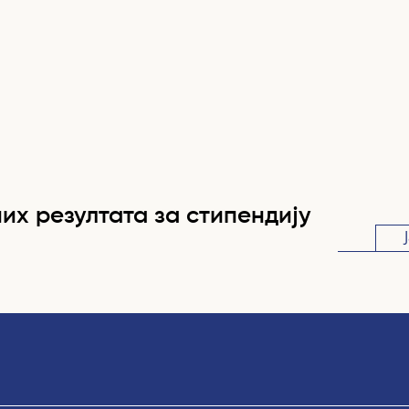
их резултата за стипендију
Да
те: