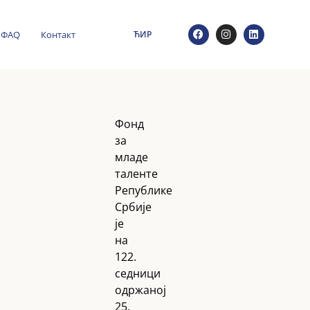
ФАQ
Контакт
ЋИР
Фонд
за
младе
таленте
Републике
Србије
је
на
122.
седници
одржаној
25.