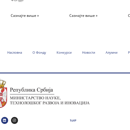
Сазнајте више »
Сазнајте више »
С
Насловна
О Фонду
Конкурси
Новости
Алумни
Р
ЋИР