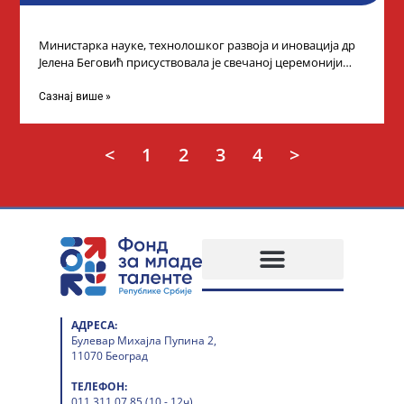
Министарка науке, технолошког развоја и иновација др
Јелена Беговић присуствовала је свечаној церемонији
доделе плакета овогодишњим добитницима стипендије
„Доситеја” Фонда
Сазнај више »
<
1
2
3
4
>
АДРЕСА:
Булевар Михајла Пупина 2,
11070 Београд
ТЕЛЕФОН:
011 311 07 85 (10 - 12ч)