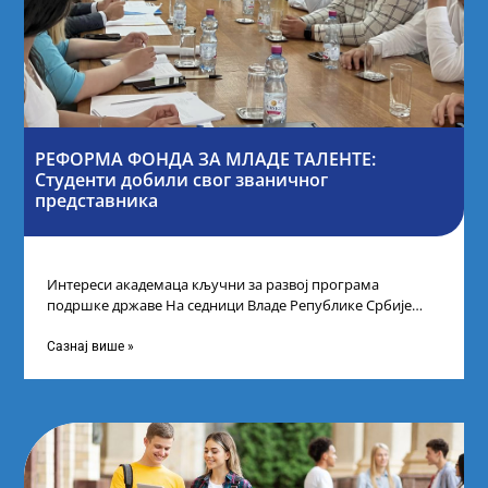
РЕФОРМА ФОНДА ЗА МЛАДЕ ТАЛЕНТЕ:
Студенти добили свог званичног
представника
Интереси академаца кључни за развој програма
подршке државе На седници Владе Републике Србије
одлучено је да први пут у оквиру
Сазнај више »