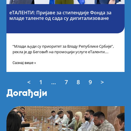
еТАЛЕНТИ: Пријаве за стипендије Фонда за
младе таленте од сада су дигитализоване
“Млади људи су приоритет за Владу Републике Србије”,
рекла је др Беговић на промоцији услуге еТаленти.
Министарка науке, технолошког развоја
Сазнај више »
<
1
…
7
8
9
>
Догађаји