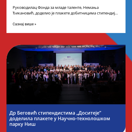
Руководилац Фонда за младе таленте, Немања
Ђикановић, доделио је плакете добитницима стипендије
„Доситеја” за школску 2023/24. годину у Градској кући
Сазнај више »
Др Беговић стипендистима „Доситеје”
доделила плакете у Научно-технолошком
парку Ниш