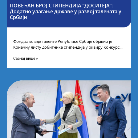
ПОВЕЋАН БРОЈ СТИПЕНДИЈА “ДОСИТЕЈА”:
Додатно улагање државе у развој талената у
Србији
Фонд за младе таленте Републике Србије објавио је
Коначну листу добитника стипендија у оквиру Конкурса
за стипендирање најбољих студената завршне
Сазнај више »