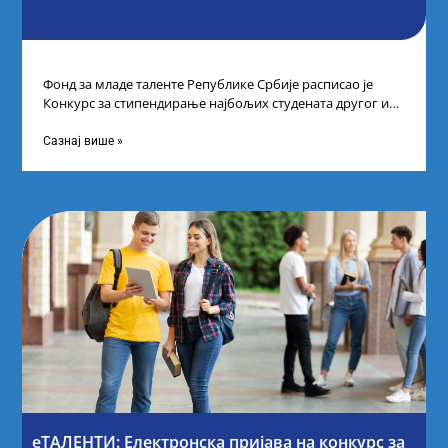
Фонд за младе таленте Републике Србије расписао је
Конкурс за стипендирање најбољих студената другог и
трећег степена студија на водећим
Сазнај више »
еТАЛЕНТИ: Електронска пријава на конкурс за