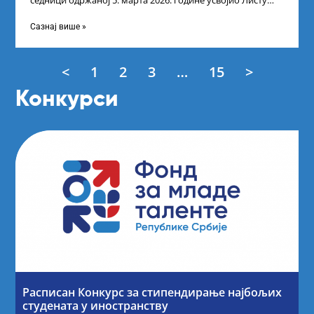
седници одржаној 5. марта 2026. године усвојио Листу
прелиминарних резултата кандидата
Сазнај више »
<
1
2
3
…
15
>
Конкурси
Расписан Конкурс за стипендирање најбољих
студената у иностранству