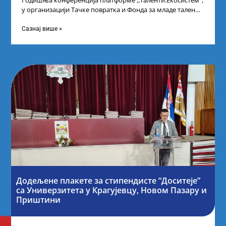
Годишња конференција платформе ,,Таленти.Екосистем”,
у организацији Тачке повратка и Фонда за младе таленте
Републике Србије, одржана је у Београду. Овом
Сазнај више »
Додељене плакете за стипендисте “Доситеје”
са Универзитета у Крагујевцу, Новом Пазару и
Приштини