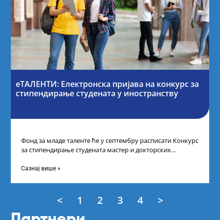
еТАЛЕНТИ: Електронска пријава на конкурс за
стипендирање студената у иностранству
Фонд за младе таленте ће у септембру расписати Конкурс
за стипендирање студената мастер и докторских
академских студија у иностранству, на
Сазнај више »
<
1
2
3
4
>
Партнери