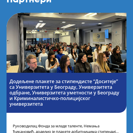
Додељене плакете за стипендисте “Доситеје”
са Универзитета у Београду, Универзитета
одбране, Универзитета уметности у Београду
и Криминалистичко-полицијског
универзитета
Руководилац Фонда за младе таленте, Немања
Ђикановић, доделио је плакете добитницима стипендије