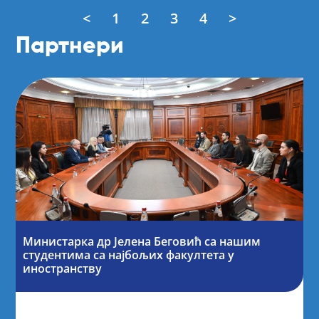
<
1
2
3
4
>
Партнери
Министарка др Јелена Беговић са нашим
студентима са најбољих факултета у
иностранству