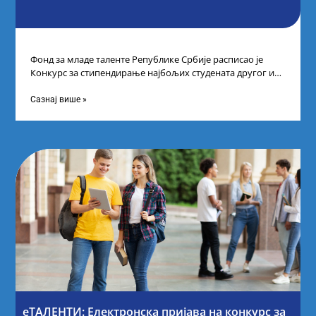
Фонд за младе таленте Републике Србије расписао је
Конкурс за стипендирање најбољих студената другог и
трећег степена студија на водећим
Сазнај више »
еТАЛЕНТИ: Електронска пријава на конкурс за