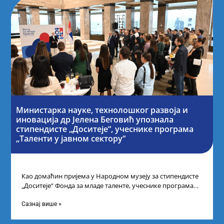
Министарка науке, технолошког развоја и
иновација др Јелена Беговић упознала
стипендисте „Доситеје“, учеснике програма
„Таленти у јавном сектору“
Као домаћин пријема у Народном музеју за стипендисте
„Доситеје“ Фонда за младе таленте, учеснике програма
„Таленти у јавном сектору“, министарка
Сазнај више »