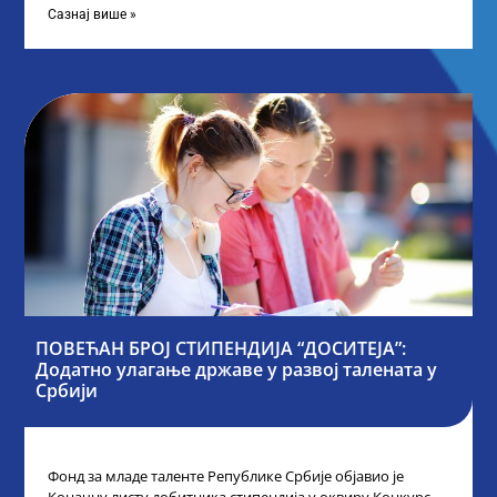
Сазнај више »
ПОВЕЋАН БРОЈ СТИПЕНДИЈА “ДОСИТЕЈА”:
Додатно улагање државе у развој талената у
Србији
Фонд за младе таленте Републике Србије објавио је