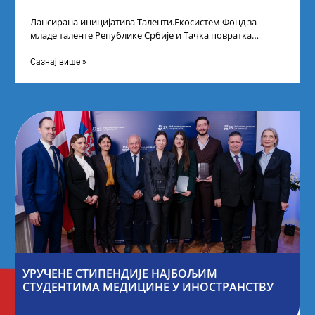
Лансирана иницијатива Таленти.Екосистем Фонд за
младе таленте Републике Србије и Тачка повратка
покренули су иницијативу Таленти.Екосистем. На
догађају су се
Сазнај више »
УРУЧЕНЕ СТИПЕНДИЈЕ НАЈБОЉИМ
СТУДЕНТИМА МЕДИЦИНЕ У ИНОСТРАНСТВУ