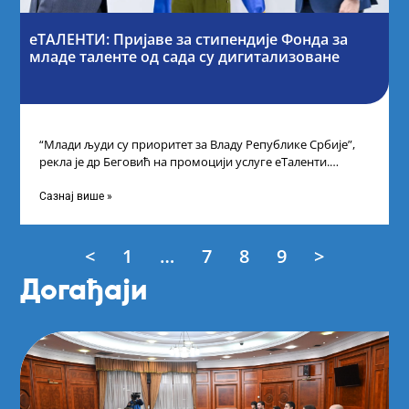
еТАЛЕНТИ: Пријаве за стипендије Фонда за
младе таленте од сада су дигитализоване
“Млади људи су приоритет за Владу Републике Србије”,
рекла је др Беговић на промоцији услуге еТаленти.
Министарка науке, технолошког развоја
Сазнај више »
<
1
…
7
8
9
>
Догађаји