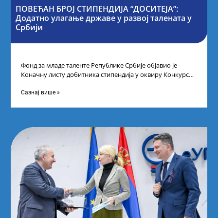
ПОВЕЋАН БРОЈ СТИПЕНДИЈА “ДОСИТЕЈА”:
Додатно улагање државе у развој талената у
Србији
Фонд за младе таленте Републике Србије објавио је
Коначну листу добитника стипендија у оквиру Конкурса
за стипендирање најбољих студената завршне
Сазнај више »