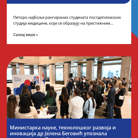
Петоро најбоље рангираних студената постдипломских
студија медицине, који се образују на престижним
факултетима у иностранству, добило је додатне
стипендије од
Сазнај више »
Министарка науке, технолошког развоја и
иновација др Јелена Беговић упознала