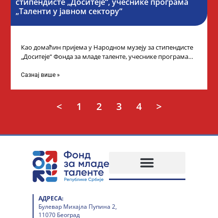
стипендисте „Доситеје“, учеснике програма
„Таленти у јавном сектору“
Као домаћин пријема у Народном музеју за стипендисте
„Доситеје“ Фонда за младе таленте, учеснике програма
„Таленти у јавном сектору“, министарка
Сазнај више »
<
1
2
3
4
>
АДРЕСА:
Булевар Михајла Пупина 2,
11070 Београд