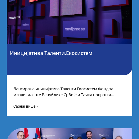
Иницијатива Таленти.Екосистем
Лансирана иницијатива Таленти.Екосистем Фонд за
младе таленте Републике Србије и Тачка повратка
покренули су иницијативу Таленти.Екосистем. На
догађају су се
Сазнај више »