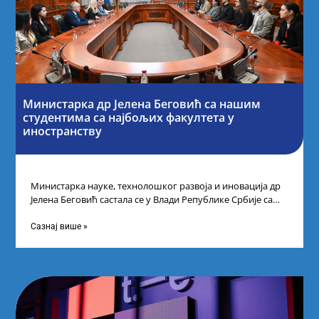
Министарка др Јелена Беговић са нашим
студентима са најбољих факултета у
иностранству
Министарка науке, технолошког развоја и иновација др
Јелена Беговић састала се у Влади Републике Србије са
најбољим студентима из Србије
Сазнај више »