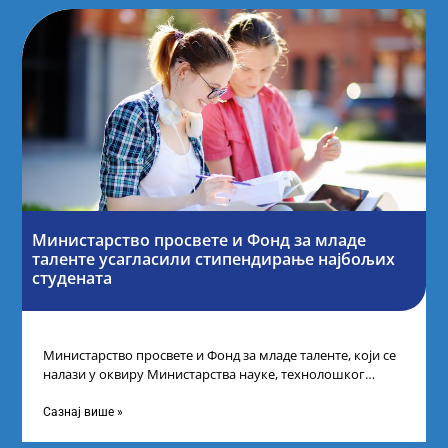
Министарство просвете и Фонд за младе
таленте усагласили стипендирање најбољих
студената
Министарство просвете и Фонд за младе таленте, који се
налази у оквиру Министарства науке, технолошког
развоја и иновација, усагласили су
Сазнај више »