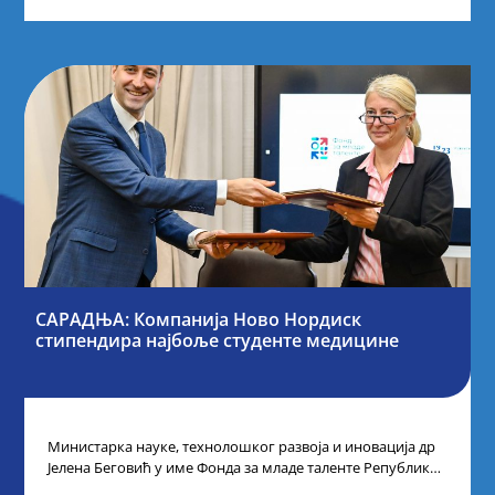
САРАДЊА: Компанија Ново Нордиск
стипендира најбоље студенте медицине
Министарка науке, технолошког развоја и иновација др
Јелена Беговић у име Фонда за младе таленте Републике
Србије потписала је са