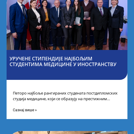
УРУЧЕНЕ СТИПЕНДИЈЕ НАЈБОЉИМ
СТУДЕНТИМА МЕДИЦИНЕ У ИНОСТРАНСТВУ
Петоро најбоље рангираних студената постдипломских
студија медицине, који се образују на престижним
факултетима у иностранству, добило је додатне
стипендије од
Сазнај више »