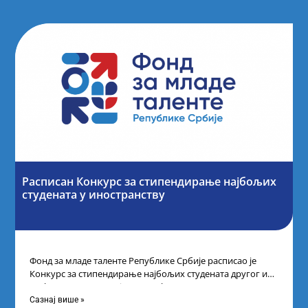
Расписан Конкурс за стипендирање најбољих
студената y иностранству
Фонд за младе таленте Републике Србије расписао је
Конкурс за стипендирање најбољих студената другог и
трећег степена студија на водећим
Сазнај више »