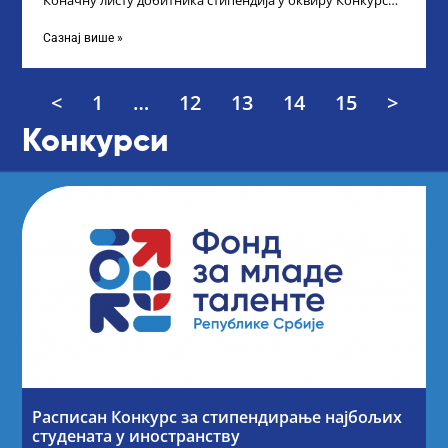
Коначну листу добитника стипендија у оквиру Конкурса
за стипендирање најбољих студената завршне
Сазнај више »
<
1
…
12
13
14
15
>
Конкурси
Расписан Конкурс за стипендирање најбољих
студената у иностранству