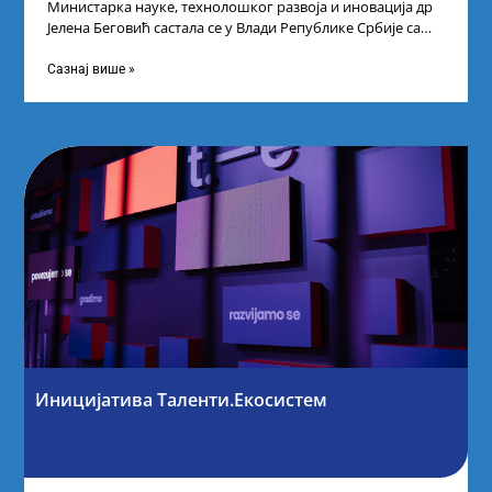
Министарка науке, технолошког развоја и иновација др
Јелена Беговић састала се у Влади Републике Србије са
најбољим студентима из Србије
Сазнај више »
Иницијатива Таленти.Екосистем