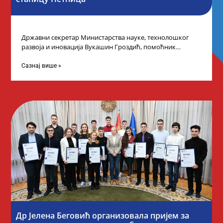
Државни секретар Министарства науке, технолошког
развоја и иновација Вукашин Гроздић, помоћник
министра др Марина Соковић и представници Центра за
промоцију
Сазнај више »
Др Јелена Беговић организовала пријем за