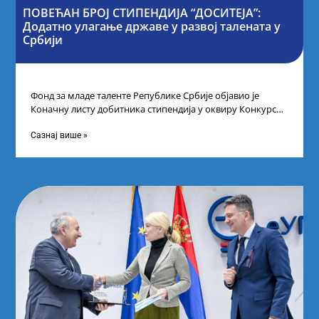
ПОВЕЋАН БРОЈ СТИПЕНДИЈА “ДОСИТЕЈА”:
Додатно улагање државе у развој талената у
Србији
Фонд за младе таленте Републике Србије објавио је
Коначну листу добитника стипендија у оквиру Конкурса
за стипендирање најбољих студената завршне
Сазнај више »