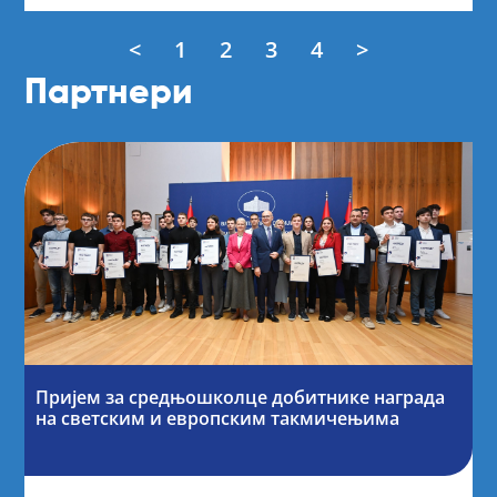
<
1
2
3
4
>
Партнери
Пријем за средњошколце добитнике награда
на светским и европским такмичењима