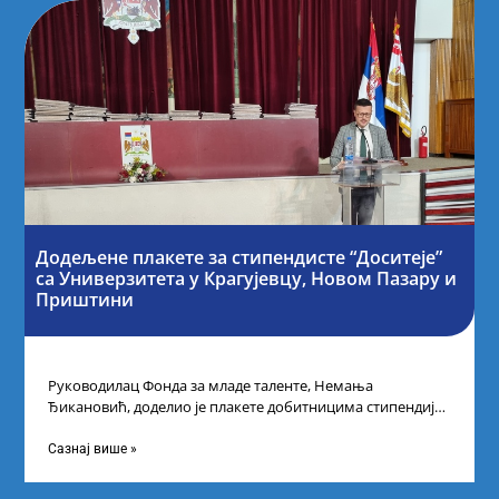
Додељене плакете за стипендисте “Доситеје”
са Универзитета у Крагујевцу, Новом Пазару и
Приштини
Руководилац Фонда за младе таленте, Немања
Ђикановић, доделио је плакете добитницима стипендије
„Доситеја” за школску 2023/24. годину у Градској кући
Сазнај више »