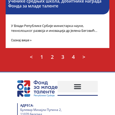
ученике средњих школа, добитнике награда
Фонда за младе таленте
У Влади Републике Србије министарка науке,
технолошког развоја и иновација др Јелена Беговић
организовала је пријем за ученике средњошколце који
Сазнај више »
<
1
2
3
4
>
АДРЕСА:
Булевар Михајла Пупина 2,
11070 Београд