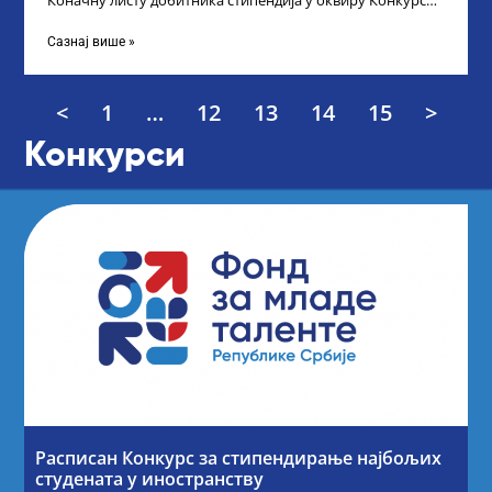
Коначну листу добитника стипендија у оквиру Конкурса
за стипендирање најбољих студената завршне
Сазнај више »
<
1
…
12
13
14
15
>
Конкурси
Расписан Конкурс за стипендирање најбољих
студената у иностранству