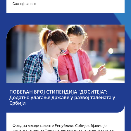
Сазнај више »
ПОВЕЋАН БРОЈ СТИПЕНДИЈА “ДОСИТЕЈА”:
Додатно улагање државе у развој талената у
Србији
Фонд за младе таленте Републике Србије објавио је