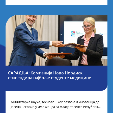
САРАДЊА: Компанија Ново Нордиск
стипендира најбоље студенте медицине
Министарка науке, технолошког развоја и иновација др
Јелена Беговић у име Фонда за младе таленте Републике
Србије потписала је са