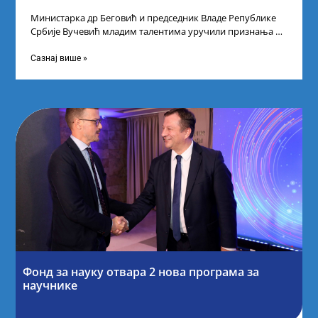
Министарка др Беговић и председник Владе Републике
Србије Вучевић младим талентима уручили признања У
Палати Србија уприличен је пријем за
Сазнај више »
Фонд за науку отвара 2 нова програма за
научнике