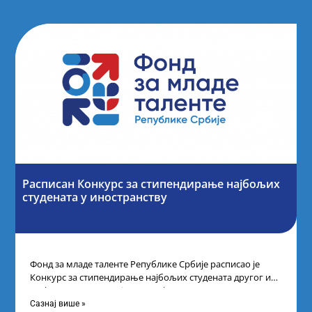
Расписан Конкурс за стипендирање најбољих
студената y иностранству
Фонд за младе таленте Републике Србије расписао је
Конкурс за стипендирање најбољих студената другог и
трећег степена студија на водећим
Сазнај више »