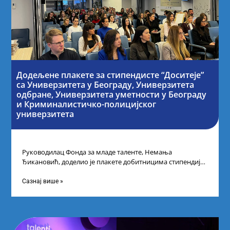
Додељене плакете за стипендисте “Доситеје”
са Универзитета у Београду, Универзитета
одбране, Универзитета уметности у Београду
и Криминалистичко-полицијског
универзитета
Руководилац Фонда за младе таленте, Немања
Ђикановић, доделио је плакете добитницима стипендије
„Доситеја” за школску 2023/24. годину у Научно-
технолошком парку
Сазнај више »