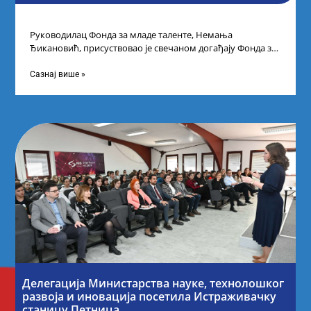
Руководилац Фонда за младе таленте, Немања
Ђикановић, присуствовао је свечаном догађају Фонда за
науку Републике Србије у Дому омладине на
Сазнај више »
Делегација Министарства науке, технолошког
развоја и иновација посетила Истраживачку
станицу Петница