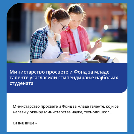
Министарство просвете и Фонд за младе
таленте усагласили стипендирање најбољих
студената
Министарство просвете и Фонд за младе таленте, који се
налази у оквиру Министарства науке, технолошког
развоја и иновација, усагласили су
Сазнај више »