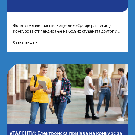
Фонд за младе таленте Републике Србије расписао је
Конкурс за стипендирање најбољих студената другог и
трећег степена студија на водећим
Сазнај више »
еТАЛЕНТИ: Електронска пријава на конкурс за