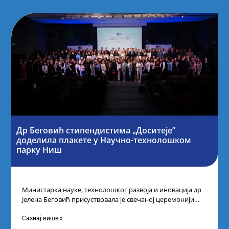
Др Беговић стипендистима „Доситеје”
доделила плакете у Научно-технолошком
парку Ниш
Министарка науке, технолошког развоја и иновација др
Јелена Беговић присуствовала је свечаној церемонији
доделе плакета овогодишњим добитницима стипендије
„Доситеја” Фонда
Сазнај више »