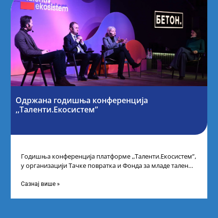
Одржана годишња конференција
,,Таленти.Екосистем”
Годишња конференција платформе ,,Таленти.Екосистем”,
у организацији Тачке повратка и Фонда за младе таленте
Републике Србије, одржана је у Београду. Овом
Сазнај више »