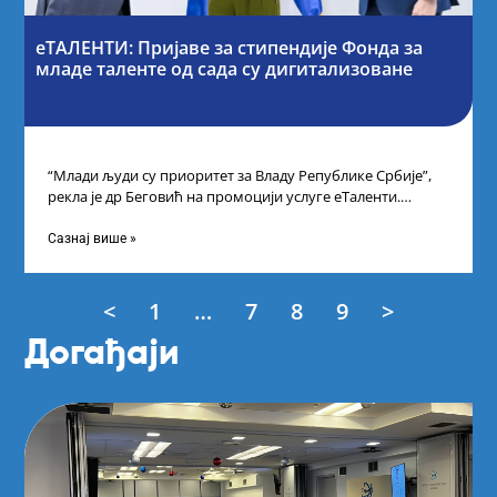
еТАЛЕНТИ: Пријаве за стипендије Фонда за
младе таленте од сада су дигитализоване
“Млади људи су приоритет за Владу Републике Србије”,
рекла је др Беговић на промоцији услуге еТаленти.
Министарка науке, технолошког развоја
Сазнај више »
<
1
…
7
8
9
>
Догађаји