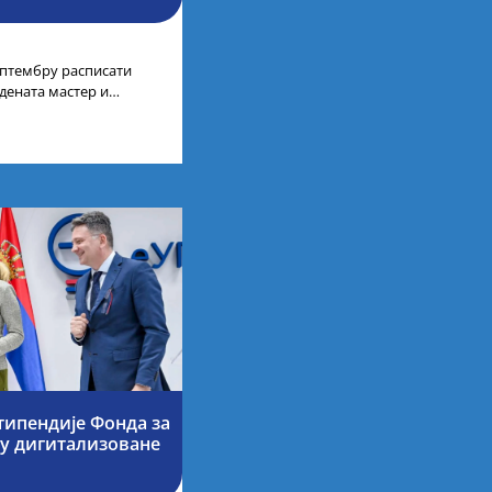
септембру расписати
дената мастер и
а у иностранству, на
типендије Фонда за
су дигитализоване