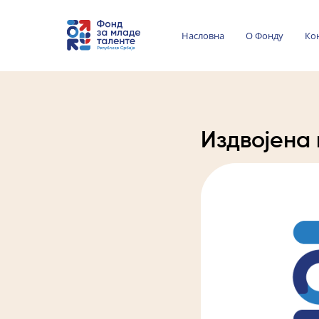
Насловна
О Фонду
Ко
Издвојена 