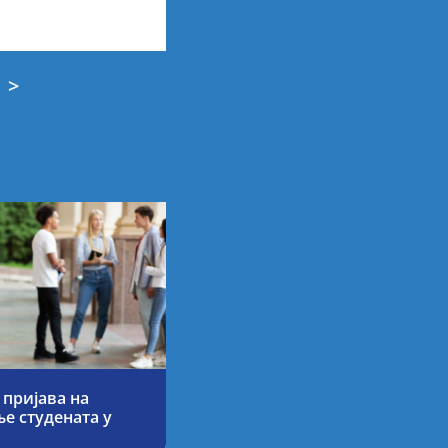
>
 пријава на
е студената у