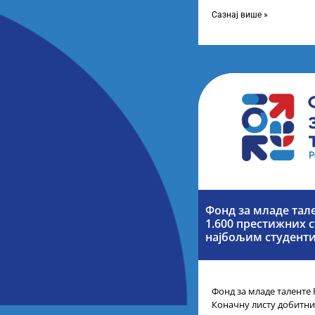
помоћник министра др
представници Центра з
Сазнај више »
Фонд за младе тал
1.600 престижних с
најбољим студенти
Фонд за младе таленте 
Коначну листу добитни