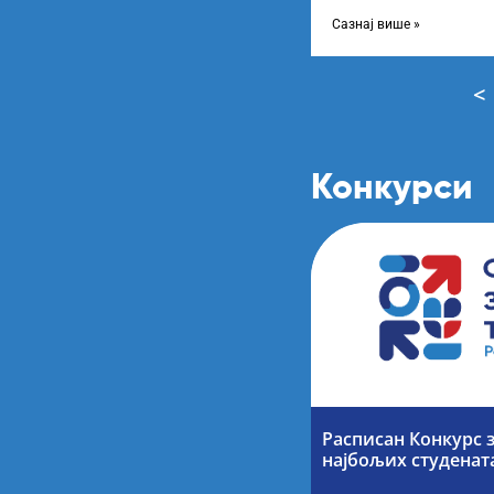
Конкурса за стипендир
завршне
Сазнај више »
<
Конкурси
Расписан Конкурс 
најбољих студенат