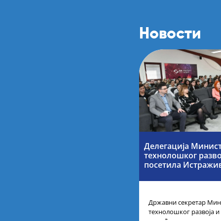
Новости
Делегација Минист
технолошког разво
посетила Истражи
Државни секретар Мини
технолошког развоја и