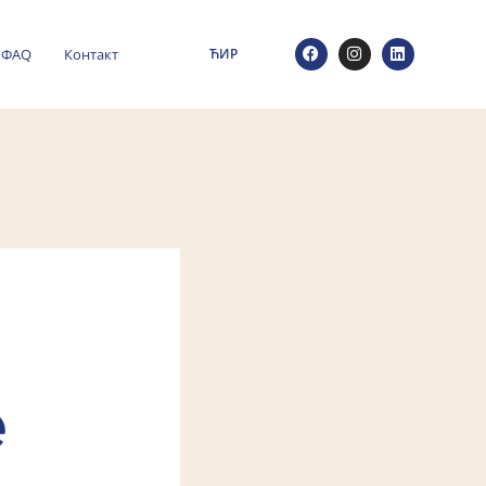
ФАQ
Контакт
ЋИР