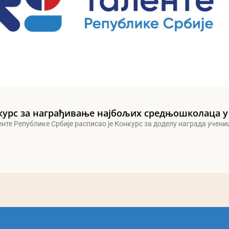
курс за награђивање најбољих средњошколаца у
енте Републике Србије расписао је Конкурс за доделу награда учен