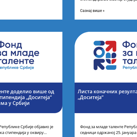
 Марина Соковић и
поседују диплому из области 
а промоцију
Сазнај више »
енте доделио више од
Листа коначних резулта
типендија „Доситеја“
„Доситеја“
ма у Србији
Републике Србије објавио је
Фонд за младе таленте Републ
ка стипендија у оквиру
седници одржаној 25. јануара