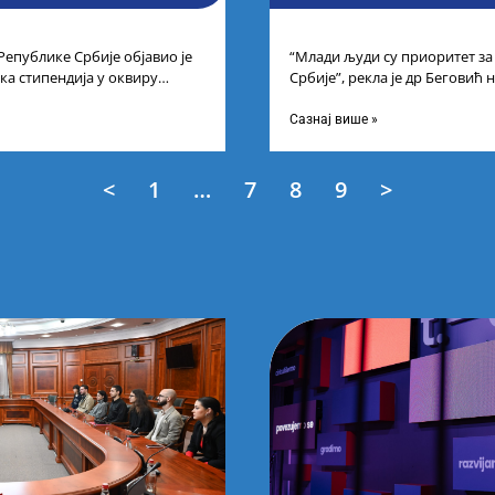
Републике Србије објавио је
“Млади људи су приоритет за
ка стипендија у оквиру
Србије”, рекла је др Беговић
ање најбољих студената
еТаленти. Министарка науке,
Сазнај више »
<
1
…
7
8
9
>