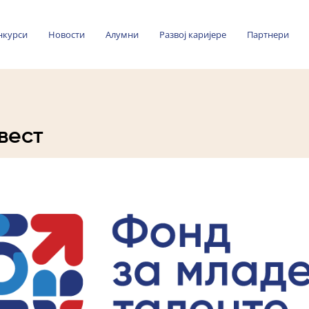
нкурси
Новости
Алумни
Развој каријере
Партнери
вест