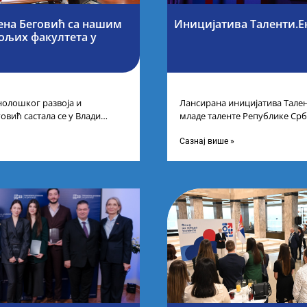
ена Беговић са нашим
Иницијатива Таленти.Е
бољих факултета у
нолошког развоја и
Лансирана иницијатива Тален
овић састала се у Влади
младе таленте Републике Срб
ајбољим студентима из Србије
покренули су иницијативу Та
догађају су се
Сазнај више »