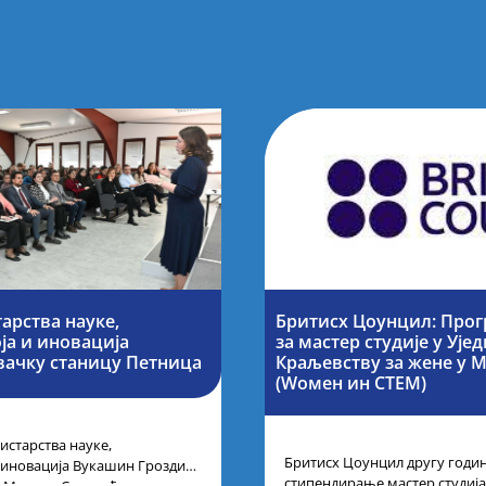
арства науке,
Бритисх Цоунцил: Про
ја и иновација
за мастер студије у Уј
вачку станицу Петница
Краљевству за жене у 
(Wомен ин СТЕМ)
старства науке,
Бритисх Цоунцил другу годи
 иновација Вукашин Гроздић,
стипендирање мастер студија 