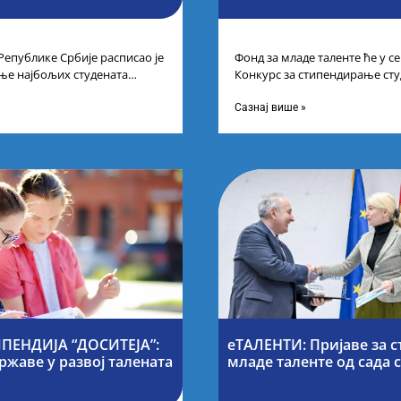
Републике Србије расписао је
Фонд за младе таленте ће у 
ње најбољих студената
Конкурс за стипендирање сту
а студија на водећим
докторских академских студиј
Сазнај више »
ПЕНДИЈА “ДОСИТЕЈА”:
еТАЛЕНТИ: Пријаве за с
ржаве у развој талената
младе таленте од сада 