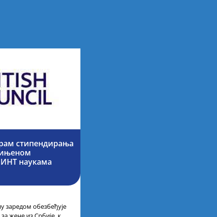
грам стипендирања
едињеном
МИНТ наукама
ну заредом обезбеђује
за жене из Србије, које