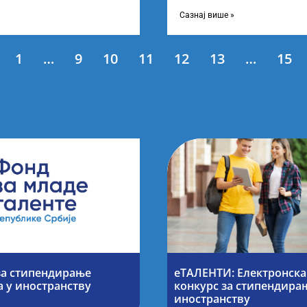
ање најбољих студената
Листу коначних резултата по
Сазнај више »
1
…
9
10
11
12
13
…
15
за стипендирање
еТАЛЕНТИ: Електронска
а у иностранству
конкурс за стипендирањ
иностранству