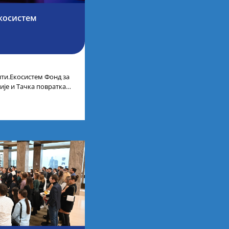
косистем
ти.Екосистем Фонд за
ије и Тачка повратка
ленти.Екосистем. На