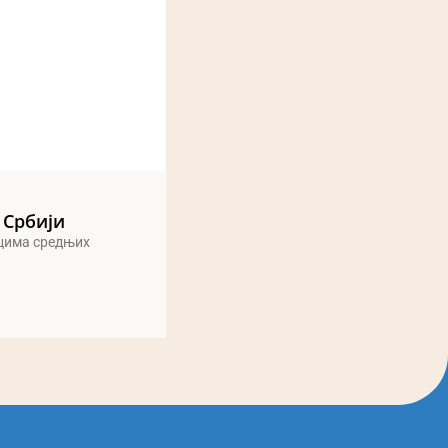
 Србији
ицима средњих