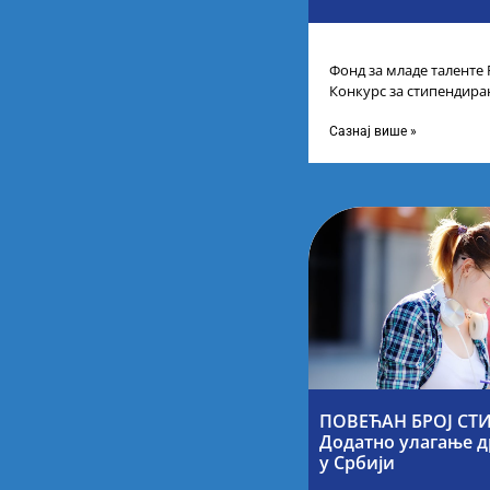
Фонд за младе таленте 
Конкурс за стипендира
другог и трећег степен
Сазнај више »
ПОВЕЋАН БРОЈ СТИ
Додатно улагање д
у Србији