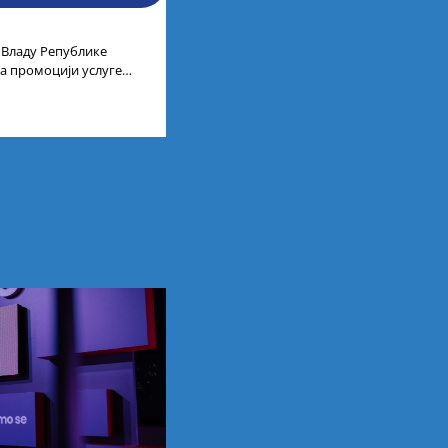
 Владу Републике
 на промоцији услуге
 технолошког развоја