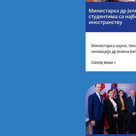
Министарка др Јел
студентима са нај
иностранству
Министарка науке, тех
иновација др Јелена Бег
Републике Србије са н
Сазнај више »