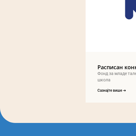
Расписан кон
Фонд за младе тал
школа
Сазнајте више ➔