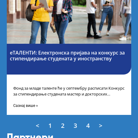
еТАЛЕНТИ: Електронска пријава на конкурс за
стипендирање студената у иностранству
Фонд за младе таленте ће у септембру расписати Конкурс
за стипендирање студената мастер и докторских
академских студија у иностранству, на
Сазнај више »
<
1
2
3
4
>
Партнери