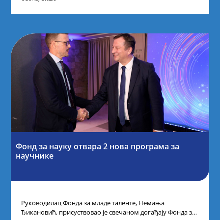
Фонд за науку отвара 2 нова програма за
научнике
Руководилац Фонда за младе таленте, Немања
Ђикановић, присуствовао је свечаном догађају Фонда за