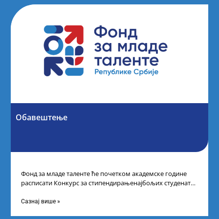
Обавештење
Фонд за младе таленте ће почетком академске године
расписати Конкурс за стипендирањенајбољих студената
другог и трећег степена студија на водећим
Сазнај више »