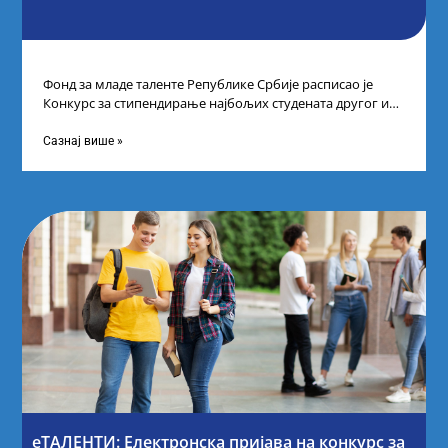
Фонд за младе таленте Републике Србије расписао је
Конкурс за стипендирање најбољих студената другог и
трећег степена студија на водећим
Сазнај више »
еТАЛЕНТИ: Електронска пријава на конкурс за