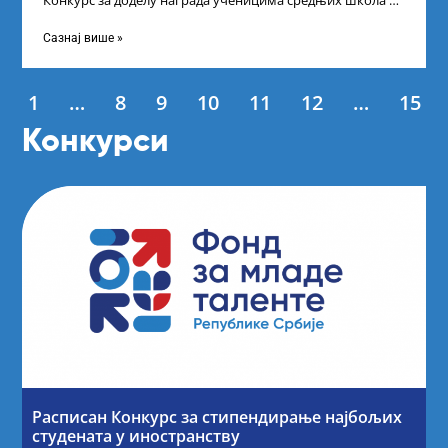
Конкурс за доделу награда ученицима средњих школа за
постигнуте успехе на признатим
Сазнај више »
1
…
8
9
10
11
12
…
15
Конкурси
Расписан Конкурс за стипендирање најбољих
студената у иностранству