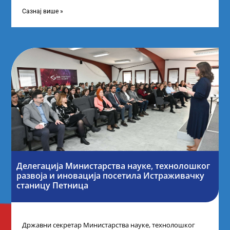
науку Републике Србије у Дому омладине на
Сазнај више »
Делегација Министарства науке, технолошког
развоја и иновација посетила Истраживачку
станицу Петница
Државни секретар Министарства науке, технолошког