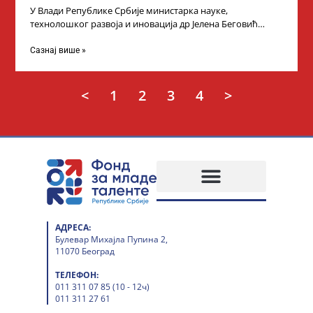
У Влади Републике Србије министарка науке,
технолошког развоја и иновација др Јелена Беговић
организовала је пријем за ученике средњошколце који
Сазнај више »
<
1
2
3
4
>
АДРЕСА:
Булевар Михајла Пупина 2,
11070 Београд
ТЕЛЕФОН:
011 311 07 85 (10 - 12ч)
011 311 27 61