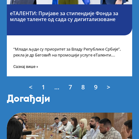
еТАЛЕНТИ: Пријаве за стипендије Фонда за
младе таленте од сада су дигитализоване
“Млади људи су приоритет за Владу Републике Србије”,
рекла је др Беговић на промоцији услуге еТаленти.
Министарка науке, технолошког развоја
Сазнај више »
<
1
…
7
8
9
>
Догађаји