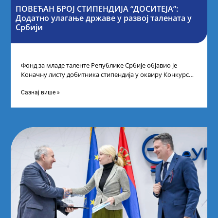
ПОВЕЋАН БРОЈ СТИПЕНДИЈА “ДОСИТЕЈА”:
Додатно улагање државе у развој талената у
Србији
Фонд за младе таленте Републике Србије објавио је
Коначну листу добитника стипендија у оквиру Конкурса
за стипендирање најбољих студената завршне
Сазнај више »