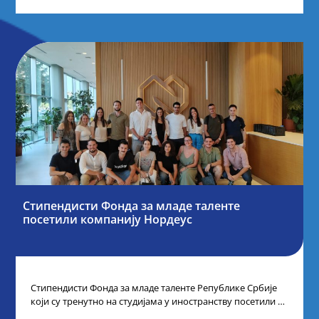
Стипендисти Фонда за младе таленте
посетили компанију Нордеус
Стипендисти Фонда за младе таленте Републике Србије
који су тренутно на студијама у иностранству посетили су
компанију Нордеус, у оквиру