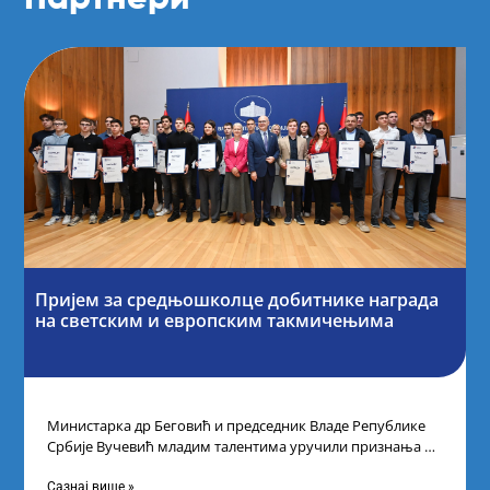
Пријем за средњошколце добитнике награда
на светским и европским такмичењима
Министарка др Беговић и председник Владе Републике
Србије Вучевић младим талентима уручили признања У
Палати Србија уприличен је пријем за
Сазнај више »