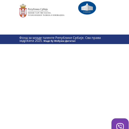
Фонд за младе таленте Републике Србије. Сва права
задржана 2025.
Маде бy Wебуми Дигитал