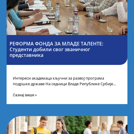
РЕФОРМА ФОНДА ЗА МЛАДЕ ТАЛЕНТЕ:
Студенти добили свог званичног
представника
Интереси академаца кључни за развој програма
подршке државе На седници Владе Републике Србије
одлучено је да први пут у оквиру
Сазнај више »