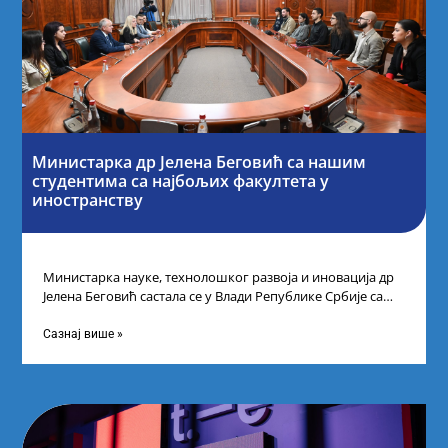
Министарка др Јелена Беговић са нашим
студентима са најбољих факултета у
иностранству
Министарка науке, технолошког развоја и иновација др
Јелена Беговић састала се у Влади Републике Србије са
најбољим студентима из Србије
Сазнај више »