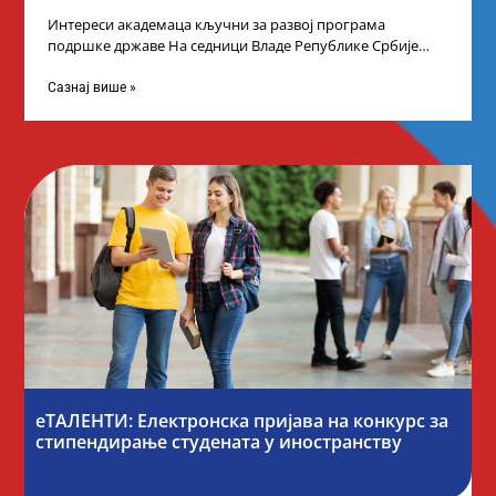
Интереси академаца кључни за развој програма
подршке државе На седници Владе Републике Србије
одлучено је да први пут у оквиру
Сазнај више »
еТАЛЕНТИ: Електронска пријава на конкурс за
стипендирање студената у иностранству