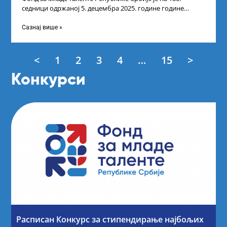
седници одржаној 5. децембра 2025. године године
усвојио Листу прелиминарних резултата
Сазнај више »
<
1
2
3
4
…
15
>
Конкурси
Расписан Конкурс за стипендирање најбољих