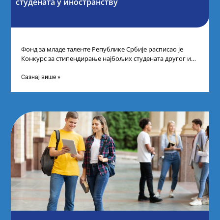
студената у иностранству
Фонд за младе таленте Републике Србије расписао је
Конкурс за стипендирање најбољих студената другог и
трећег степена студија на водећим
Сазнај више »