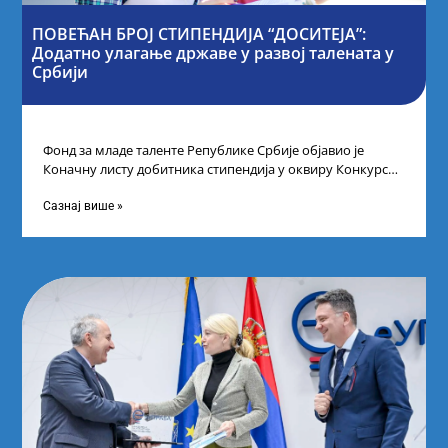
ПОВЕЋАН БРОЈ СТИПЕНДИЈА “ДОСИТЕЈА”:
Додатно улагање државе у развој талената у
Србији
Фонд за младе таленте Републике Србије објавио је
Коначну листу добитника стипендија у оквиру Конкурса
за стипендирање најбољих студената завршне
Сазнај више »