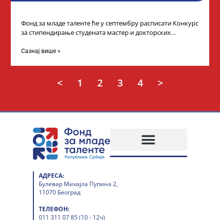
Фонд за младе таленте ће у септембру расписати Конкурс
за стипендирање студената мастер и докторских
академских студија у иностранству, на
Сазнај више »
<
1
2
3
4
>
АДРЕСА:
Булевар Михајла Пупина 2,
11070 Београд
ТЕЛЕФОН:
011 311 07 85 (10 - 12ч)