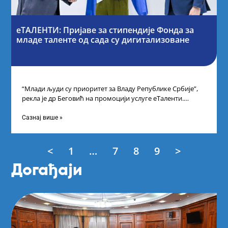
еТАЛЕНТИ: Пријаве за стипендије Фонда за
младе таленте од сада су дигитализоване
“Млади људи су приоритет за Владу Републике Србије”,
рекла је др Беговић на промоцији услуге еТаленти.
Министарка науке, технолошког развоја
Сазнај више »
<
1
…
7
8
9
>
Догађаји