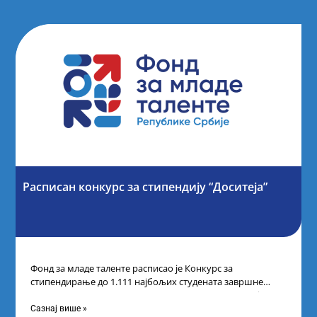
Расписан конкурс за стипендију “Доситеја”
Фонд за младе таленте расписао је Конкурс за
стипендирање до 1.111 најбољих студената завршне
године основних и интегрисаних академских студија
Сазнај више »