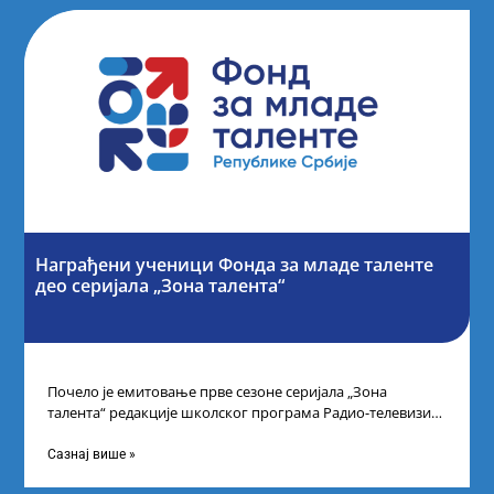
Награђени ученици Фонда за младе таленте
део серијала „Зона талента“
Почело је емитовање прве сезоне серијала „Зона
талента“ редакције школског програма Радио-телевизије
Србије, сваког петка у 10 часова на каналу
Сазнај више »