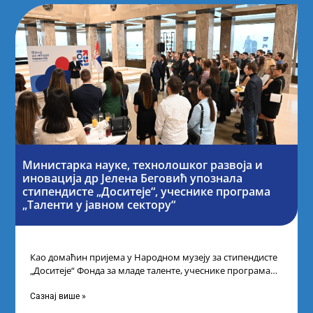
Министарка науке, технолошког развоја и
иновација др Јелена Беговић упознала
стипендисте „Доситеје“, учеснике програма
„Таленти у јавном сектору“
Као домаћин пријема у Народном музеју за стипендисте
„Доситеје“ Фонда за младе таленте, учеснике програма
„Таленти у јавном сектору“, министарка
Сазнај више »