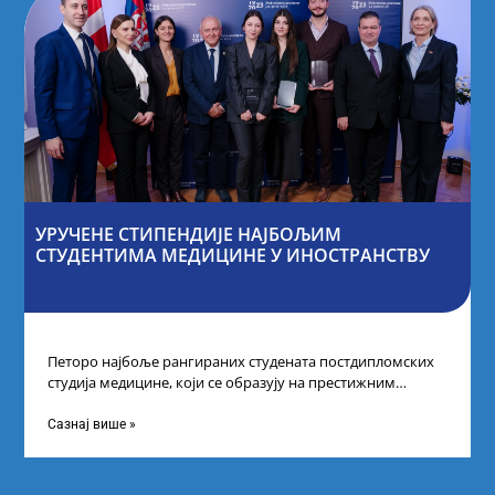
УРУЧЕНЕ СТИПЕНДИЈЕ НАЈБОЉИМ
СТУДЕНТИМА МЕДИЦИНЕ У ИНОСТРАНСТВУ
Петоро најбоље рангираних студената постдипломских
студија медицине, који се образују на престижним
факултетима у иностранству, добило је додатне
стипендије од
Сазнај више »