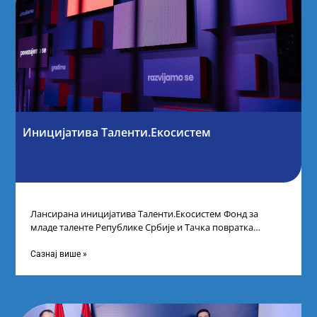
Иницијатива Таленти.Екосистем
Лансирана иницијатива Таленти.Екосистем Фонд за
младе таленте Републике Србије и Тачка повратка
покренули су иницијативу Таленти.Екосистем. На
догађају су се
Сазнај више »