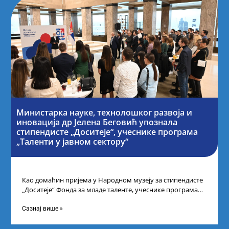
Министарка науке, технолошког развоја и
иновација др Јелена Беговић упознала
стипендисте „Доситеје“, учеснике програма
„Таленти у јавном сектору“
Као домаћин пријема у Народном музеју за стипендисте
„Доситеје“ Фонда за младе таленте, учеснике програма
„Таленти у јавном сектору“, министарка
Сазнај више »