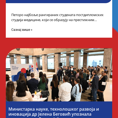
Петоро најбоље рангираних студената постдипломских
студија медицине, који се образују на престижним
факултетима у иностранству, добило је додатне
стипендије од
Сазнај више »
Министарка науке, технолошког развоја и
иновација др Јелена Беговић упознала