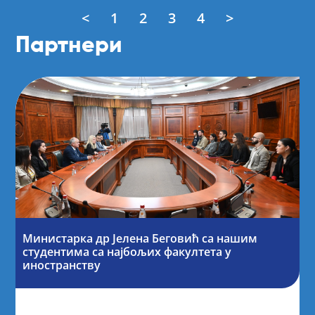
<
1
2
3
4
>
Партнери
Министарка др Јелена Беговић са нашим
студентима са најбољих факултета у
иностранству