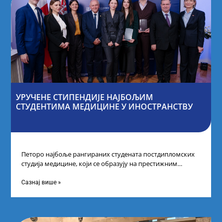
УРУЧЕНЕ СТИПЕНДИЈЕ НАЈБОЉИМ
СТУДЕНТИМА МЕДИЦИНЕ У ИНОСТРАНСТВУ
Петоро најбоље рангираних студената постдипломских
студија медицине, који се образују на престижним
факултетима у иностранству, добило је додатне
стипендије од
Сазнај више »