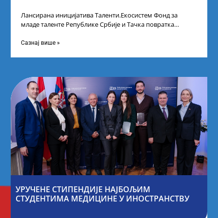
Лансирана иницијатива Таленти.Екосистем Фонд за
младе таленте Републике Србије и Тачка повратка
покренули су иницијативу Таленти.Екосистем. На
догађају су се
Сазнај више »
УРУЧЕНЕ СТИПЕНДИЈЕ НАЈБОЉИМ
СТУДЕНТИМА МЕДИЦИНЕ У ИНОСТРАНСТВУ