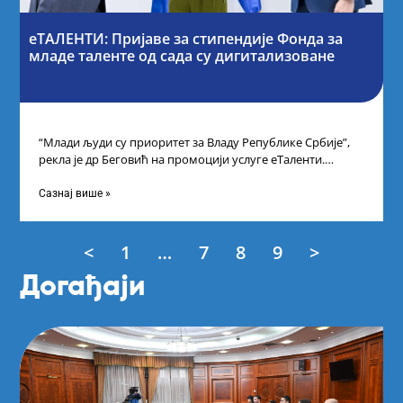
еТАЛЕНТИ: Пријаве за стипендије Фонда за
младе таленте од сада су дигитализоване
“Млади људи су приоритет за Владу Републике Србије”,
рекла је др Беговић на промоцији услуге еТаленти.
Министарка науке, технолошког развоја
Сазнај више »
<
1
…
7
8
9
>
Догађаји