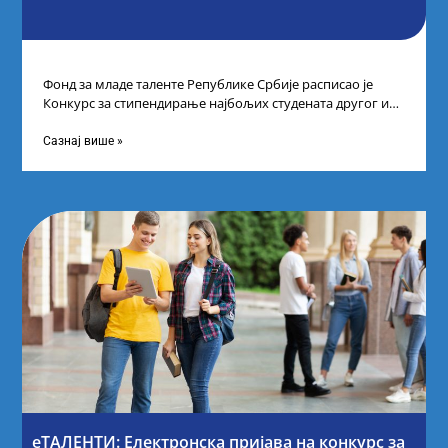
Фонд за младе таленте Републике Србије расписао је
Конкурс за стипендирање најбољих студената другог и
трећег степена студија на водећим
Сазнај више »
еТАЛЕНТИ: Електронска пријава на конкурс за