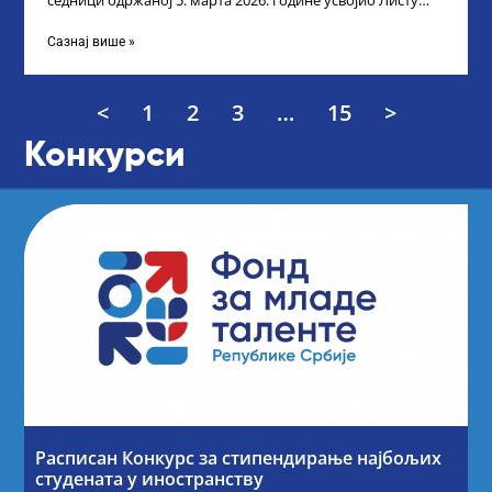
седници одржаној 5. марта 2026. године усвојио Листу
прелиминарних резултата кандидата
Сазнај више »
<
1
2
3
…
15
>
Конкурси
Расписан Конкурс за стипендирање најбољих
студената у иностранству