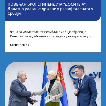
ПОВЕЋАН БРОЈ СТИПЕНДИЈА “ДОСИТЕЈА”:
Додатно улагање државе у развој талената у
Србији
Фонд за младе таленте Републике Србије објавио је
Коначну листу добитника стипендија у оквиру Конкурса
за стипендирање најбољих студената завршне
Сазнај више »