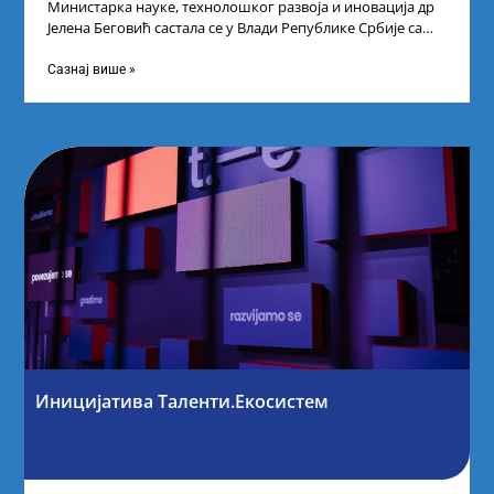
Министарка науке, технолошког развоја и иновација др
Јелена Беговић састала се у Влади Републике Србије са
најбољим студентима из Србије
Сазнај више »
Иницијатива Таленти.Екосистем