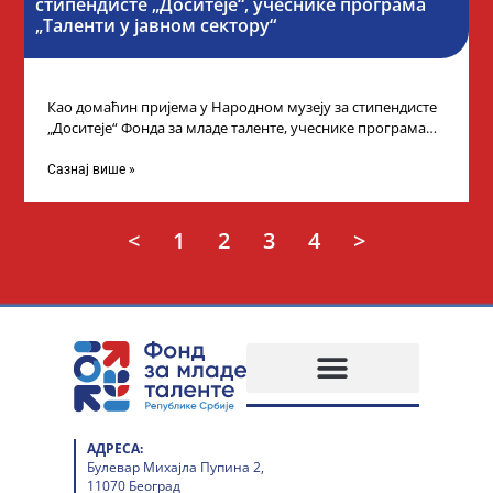
стипендисте „Доситеје“, учеснике програма
„Таленти у јавном сектору“
Као домаћин пријема у Народном музеју за стипендисте
„Доситеје“ Фонда за младе таленте, учеснике програма
„Таленти у јавном сектору“, министарка
Сазнај више »
<
1
2
3
4
>
АДРЕСА:
Булевар Михајла Пупина 2,
11070 Београд