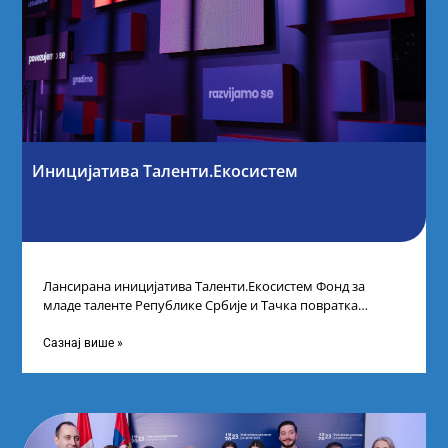
Иницијатива Таленти.Екосистем
Лансирана иницијатива Таленти.Екосистем Фонд за
младе таленте Републике Србије и Тачка повратка
покренули су иницијативу Таленти.Екосистем. На
догађају су се
Сазнај више »