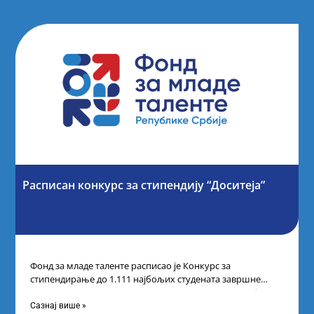
Расписан конкурс за стипендију “Доситеја”
Фонд за младе таленте расписао је Конкурс за
стипендирање до 1.111 најбољих студената завршне
године основних и интегрисаних академских студија
Сазнај више »