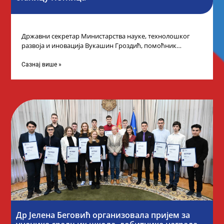
Државни секретар Министарства науке, технолошког
развоја и иновација Вукашин Гроздић, помоћник
министра др Марина Соковић и представници Центра за
промоцију
Сазнај више »
Др Јелена Беговић организовала пријем за