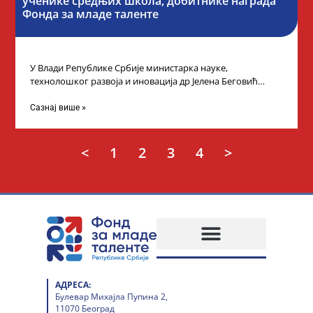
ученике средњих школа, добитнике награда
Фонда за младе таленте
У Влади Републике Србије министарка науке,
технолошког развоја и иновација др Јелена Беговић
организовала је пријем за ученике средњошколце који
Сазнај више »
<
1
2
3
4
>
АДРЕСА:
Булевар Михајла Пупина 2,
11070 Београд