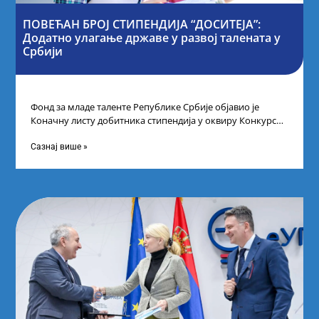
ПОВЕЋАН БРОЈ СТИПЕНДИЈА “ДОСИТЕЈА”:
Додатно улагање државе у развој талената у
Србији
Фонд за младе таленте Републике Србије објавио је
Коначну листу добитника стипендија у оквиру Конкурса
за стипендирање најбољих студената завршне
Сазнај више »