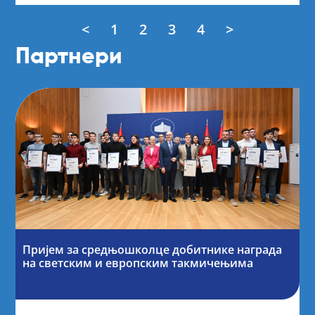
<
1
2
3
4
>
Партнери
Пријем за средњошколце добитнике награда
на светским и европским такмичењима