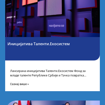
Иницијатива Таленти.Екосистем
Лансирана иницијатива Таленти.Екосистем Фонд за
младе таленте Републике Србије и Тачка повратка
покренули су иницијативу Таленти.Екосистем. На
догађају су се
Сазнај више »