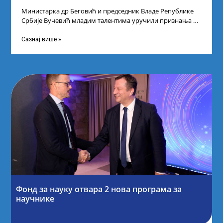
Министарка др Беговић и председник Владе Републике
Србије Вучевић младим талентима уручили признања У
Палати Србија уприличен је пријем за
Сазнај више »
Фонд за науку отвара 2 нова програма за
научнике