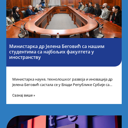
Министарка др Јелена Беговић са нашим
студентима са најбољих факултета у
иностранству
Министарка науке, технолошког развоја и иновација др
Јелена Беговић састала се у Влади Републике Србије са
најбољим студентима из Србије
Сазнај више »