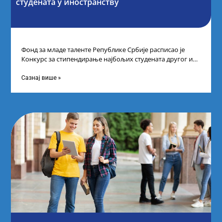
студената у иностранству
Фонд за младе таленте Републике Србије расписао је
Конкурс за стипендирање најбољих студената другог и
трећег степена студија на водећим
Сазнај више »