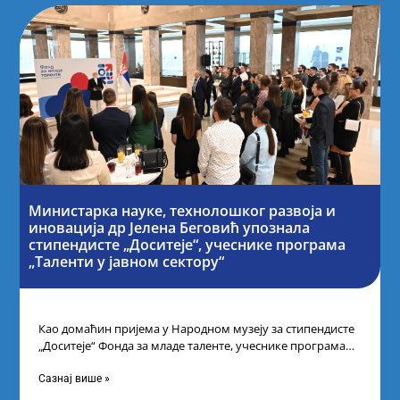
Министарка науке, технолошког развоја и
иновација др Јелена Беговић упознала
стипендисте „Доситеје“, учеснике програма
„Таленти у јавном сектору“
Као домаћин пријема у Народном музеју за стипендисте
„Доситеје“ Фонда за младе таленте, учеснике програма
„Таленти у јавном сектору“, министарка
Сазнај више »