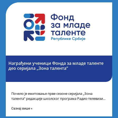
Награђени ученици Фонда за младе таленте
део серијала „Зона талента“
Почело је емитовање прве сезоне серијала „Зона
талента“ редакције школског програма Радио-телевизије
Србије, сваког петка у 10 часова на каналу
Сазнај више »