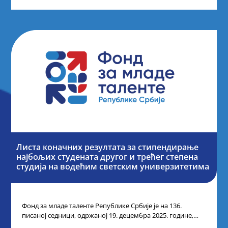
Листа коначних резултата за стипендирање
најбољих студената другог и трећег степена
студија на водећим светским универзитетима
Фонд за младе таленте Републике Србије је на 136.
писаној седници, одржаној 19. децембра 2025. године,
усвојио Одлуку о Листи