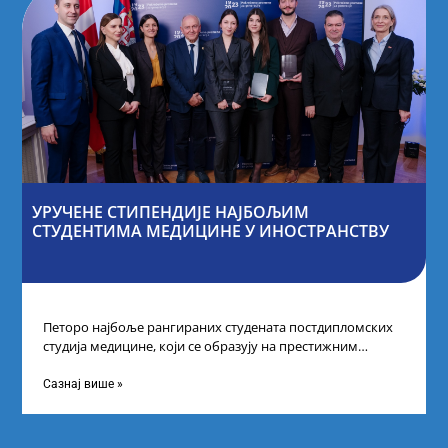
УРУЧЕНЕ СТИПЕНДИЈЕ НАЈБОЉИМ
СТУДЕНТИМА МЕДИЦИНЕ У ИНОСТРАНСТВУ
Петоро најбоље рангираних студената постдипломских
студија медицине, који се образују на престижним
факултетима у иностранству, добило је додатне
стипендије од
Сазнај више »