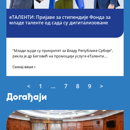
еТАЛЕНТИ: Пријаве за стипендије Фонда за
младе таленте од сада су дигитализоване
“Млади људи су приоритет за Владу Републике Србије”,
рекла је др Беговић на промоцији услуге еТаленти.
Министарка науке, технолошког развоја
Сазнај више »
<
1
…
7
8
9
>
Догађаји