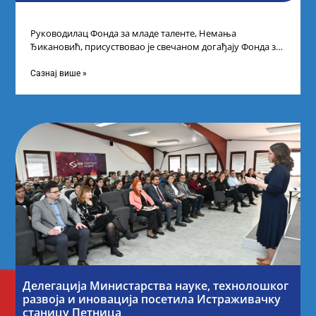
Руководилац Фонда за младе таленте, Немања
Ђикановић, присуствовао је свечаном догађају Фонда за
науку Републике Србије у Дому омладине на
Сазнај више »
Делегација Министарства науке, технолошког
развоја и иновација посетила Истраживачку
станицу Петница