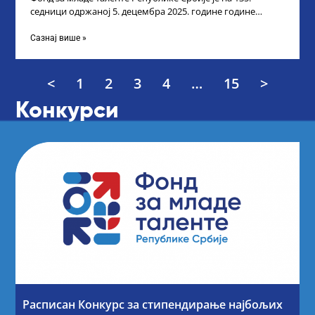
седници одржаној 5. децембра 2025. године године
усвојио Листу прелиминарних резултата
Сазнај више »
<
1
2
3
4
…
15
>
Конкурси
Расписан Конкурс за стипендирање најбољих