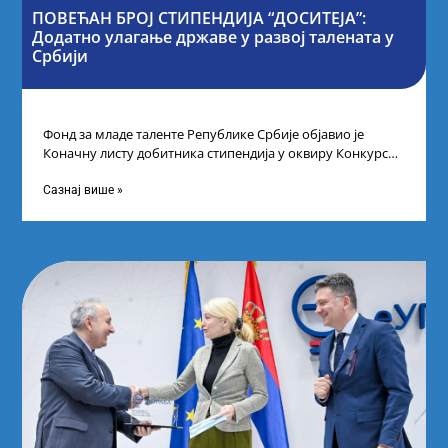
ПОВЕЋАН БРОЈ СТИПЕНДИЈА “ДОСИТЕЈА”:
Додатно улагање државе у развој талената у
Србији
Фонд за младе таленте Републике Србије објавио је
Коначну листу добитника стипендија у оквиру Конкурса
за стипендирање најбољих студената завршне
Сазнај више »