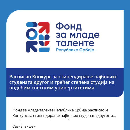
Расписан Конкурс за стипендирање најбољих
студената другог и трећег степена студија на
водећим светским универзитетима
Фонд за младе таленте Републике Србије расписао је
Конкурс за стипендирање најбољих студената другог и
трећег степена студија на водећим
Сазнај више »