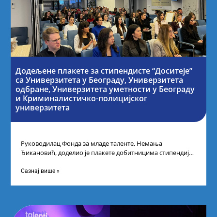
Додељене плакете за стипендисте “Доситеје”
са Универзитета у Београду, Универзитета
одбране, Универзитета уметности у Београду
и Криминалистичко-полицијског
универзитета
Руководилац Фонда за младе таленте, Немања
Ђикановић, доделио је плакете добитницима стипендије
„Доситеја” за школску 2023/24. годину у Научно-
технолошком парку
Сазнај више »