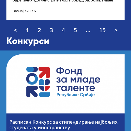
одређених административних процедура, објављивање
Листе прелиминарних резултата по Конкурсу за доделу
награда ученицима
Сазнај више »
<
1
2
3
4
5
…
15
>
Конкурси
Расписан Конкурс за стипендирање најбољих
студената у иностранству