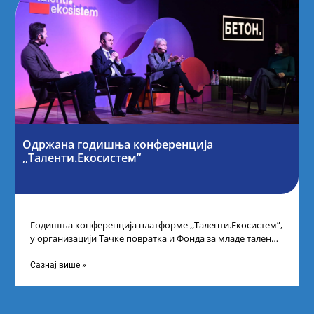
Одржана годишња конференција
,,Таленти.Екосистем”
Годишња конференција платформе ,,Таленти.Екосистем”,
у организацији Тачке повратка и Фонда за младе таленте
Републике Србије, одржана је у Београду. Овом
Сазнај више »