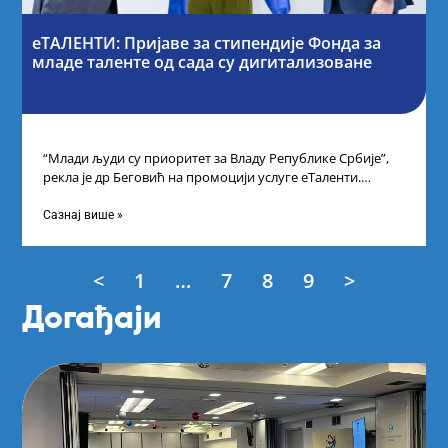
еТАЛЕНТИ: Пријаве за стипендије Фонда за
младе таленте од сада су дигитализоване
“Млади људи су приоритет за Владу Републике Србије”,
рекла је др Беговић на промоцији услуге еТаленти.
Министарка науке, технолошког развоја
Сазнај више »
<
1
…
7
8
9
>
Догађаји