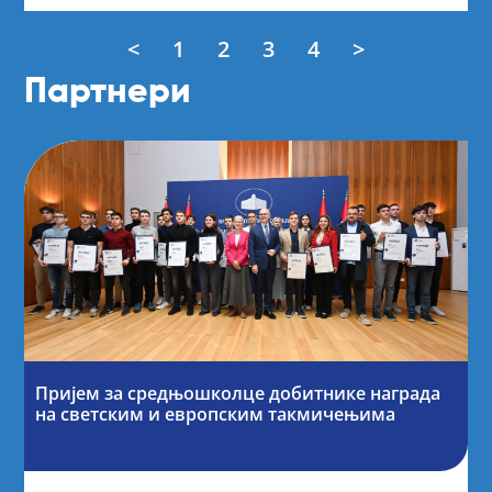
<
1
2
3
4
>
Партнери
Пријем за средњошколце добитнике награда
на светским и европским такмичењима