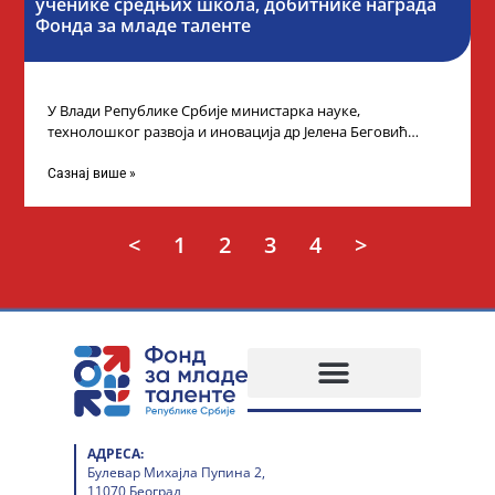
ученике средњих школа, добитнике награда
Фонда за младе таленте
У Влади Републике Србије министарка науке,
технолошког развоја и иновација др Јелена Беговић
организовала је пријем за ученике средњошколце који
Сазнај више »
<
1
2
3
4
>
АДРЕСА:
Булевар Михајла Пупина 2,
11070 Београд