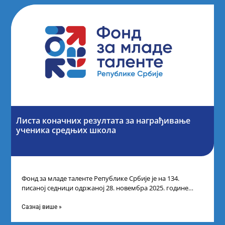
Листа коначних резултата за награђивање
ученика средњих школа
Фонд за младе таленте Републике Србије је на 134.
писаној седници одржаној 28. новембра 2025. године
усвојио Листу коначних резултата
Сазнај више »