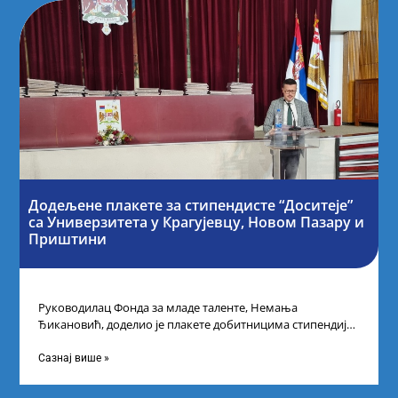
Додељене плакете за стипендисте “Доситеје”
са Универзитета у Крагујевцу, Новом Пазару и
Приштини
Руководилац Фонда за младе таленте, Немања
Ђикановић, доделио је плакете добитницима стипендије
„Доситеја” за школску 2023/24. годину у Градској кући
Сазнај више »