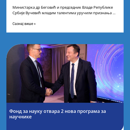
Министарка др Беговић и председник Владе Републике
Србије Вучевић младим талентима уручили признања У
Палати Србија уприличен је пријем за
Сазнај више »
Фонд за науку отвара 2 нова програма за
научнике