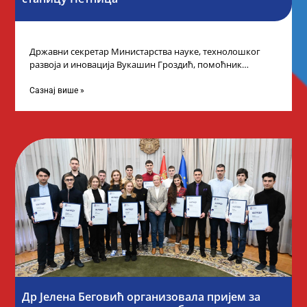
Државни секретар Министарства науке, технолошког
развоја и иновација Вукашин Гроздић, помоћник
министра др Марина Соковић и представници Центра за
промоцију
Сазнај више »
Др Јелена Беговић организовала пријем за