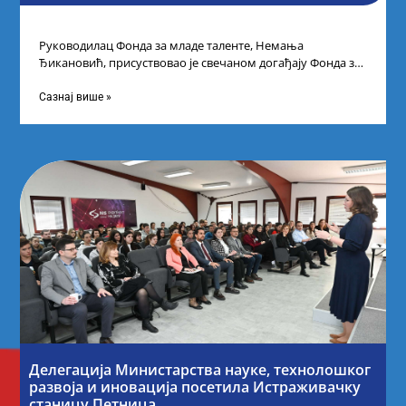
Руководилац Фонда за младе таленте, Немања
Ђикановић, присуствовао је свечаном догађају Фонда за
науку Републике Србије у Дому омладине на
Сазнај више »
Делегација Министарства науке, технолошког
развоја и иновација посетила Истраживачку
станицу Петница