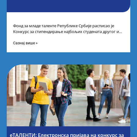
Фонд за младе таленте Републике Србије расписао је
Конкурс за стипендирање најбољих студената другог и
трећег степена студија на водећим
Сазнај више »
еТАЛЕНТИ: Електронска пријава на конкурс за