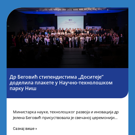
Др Беговић стипендистима „Доситеје”
доделила плакете у Научно-технолошком
парку Ниш
Министарка науке, технолошког развоја и иновација др
Јелена Беговић присуствовала је свечаној церемонији
доделе плакета овогодишњим добитницима стипендије
„Доситеја” Фонда
Сазнај више »