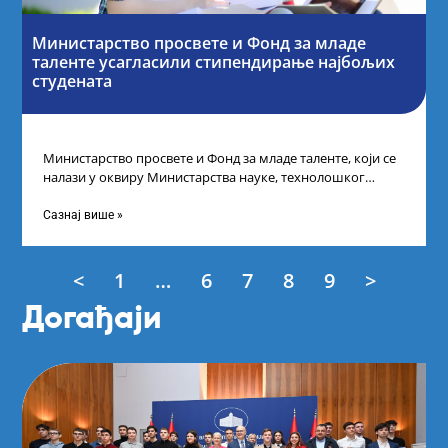
Министарство просвете и Фонд за младе
таленте усагласили стипендирање најбољих
студената
Министарство просвете и Фонд за младе таленте, који се
налази у оквиру Министарства науке, технолошког
развоја и иновација, усагласили су
Сазнај више »
<
1
…
6
7
8
9
>
Догађаји