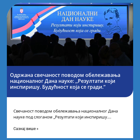
Одржана свечаност поводом обележавања
националног Дана науке: ,,Резултати који
инспиришу. Будућност која се гради.“
Свечаност поводом обележавања националног Дана
науке под слоганом „Резултати који инспиришу.
Будућност која се гради“ одржана је у организацији
Министарства
Сазнај више »