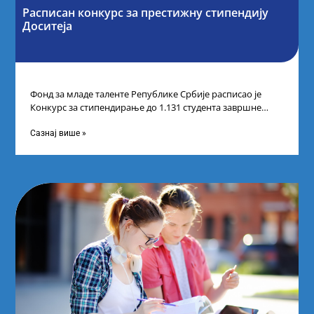
Расписан конкурс за престижну стипендију
Доситеја
Фонд за младе таленте Републике Србије расписао је
Конкурс за стипендирање до 1.131 студента завршне
године основних и интегрисаних академских
Сазнај више »