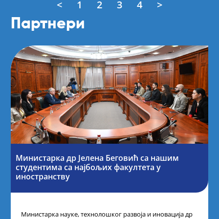
<
1
2
3
4
>
Партнери
Министарка др Јелена Беговић са нашим
студентима са најбољих факултета у
иностранству
Министарка науке, технолошког развоја и иновација др