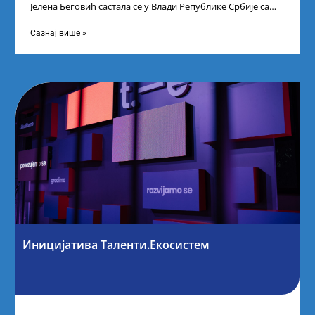
Јелена Беговић састала се у Влади Републике Србије са
најбољим студентима из Србије
Сазнај више »
Иницијатива Таленти.Екосистем