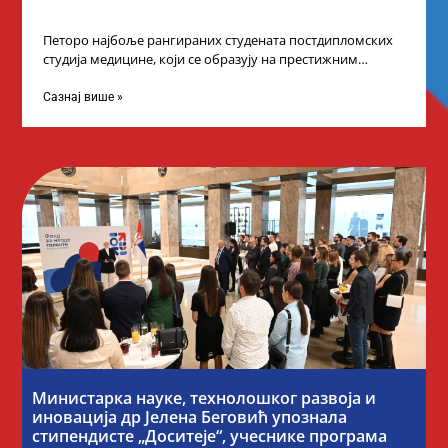
Петоро најбоље рангираних студената постдипломских
студија медицине, који се образују на престижним
факултетима у иностранству, добило је додатне
стипендије од
Сазнај више »
Министарка науке, технолошког развоја и
иновација др Јелена Беговић упознала
стипендисте „Доситеје“, учеснике програма