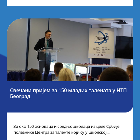
Свечани пријем за 150 младих талената у НТП
Београд
За око 150 основаца и средњошколаца из целе Србије,
полазнике Центра за таленте који су у школској
2024/2025. години остварили