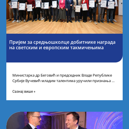
Пријем за средњошколце добитнике награда
на светским и европским такмичењима
Министарка др Беговић и председник Владе Републике
Србије Вучевић младим талентима уручили признања У
Палати Србија уприличен је пријем за
Сазнај више »