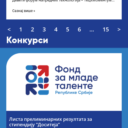
Девети форум напредних технологија – ТецхМоментум
2025 – уз подршку и покровитељство Министарства
Сазнај више »
<
1
2
3
4
5
6
…
15
>
Конкурси
Листа прелиминарних резултата за
стипендију “Доситеја”