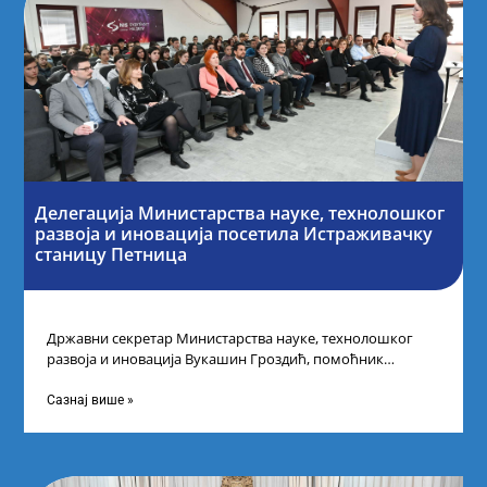
Делегација Министарства науке, технолошког
развоја и иновација посетила Истраживачку
станицу Петница
Државни секретар Министарства науке, технолошког
развоја и иновација Вукашин Гроздић, помоћник
министра др Марина Соковић и представници Центра за
промоцију
Сазнај више »