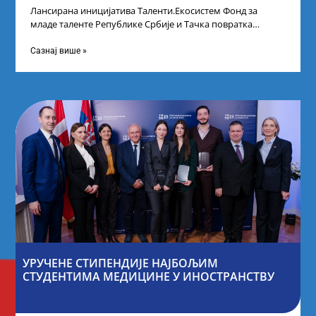
Лансирана иницијатива Таленти.Екосистем Фонд за
младе таленте Републике Србије и Тачка повратка
покренули су иницијативу Таленти.Екосистем. На
догађају су се
Сазнај више »
УРУЧЕНЕ СТИПЕНДИЈЕ НАЈБОЉИМ
СТУДЕНТИМА МЕДИЦИНЕ У ИНОСТРАНСТВУ