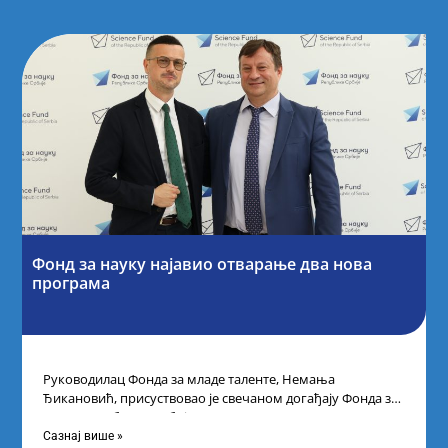
Фонд за науку најавио отварање два нова
програма
Руководилац Фонда за младе таленте, Немања
Ђикановић, присуствовао је свечаном догађају Фонда за
науку Републике Србије одржаном у Научно-
технолошком парку
Сазнај више »