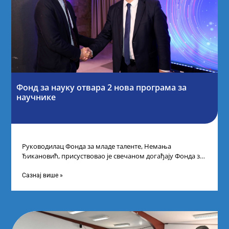
Фонд за науку отвара 2 нова програма за
научнике
Руководилац Фонда за младе таленте, Немања
Ђикановић, присуствовао је свечаном догађају Фонда за
науку Републике Србије у Дому омладине на
Сазнај више »