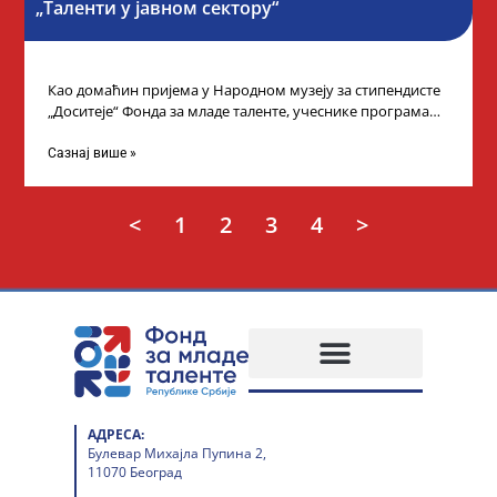
„Таленти у јавном сектору“
Као домаћин пријема у Народном музеју за стипендисте
„Доситеје“ Фонда за младе таленте, учеснике програма
„Таленти у јавном сектору“, министарка
Сазнај више »
<
1
2
3
4
>
АДРЕСА:
Булевар Михајла Пупина 2,
11070 Београд