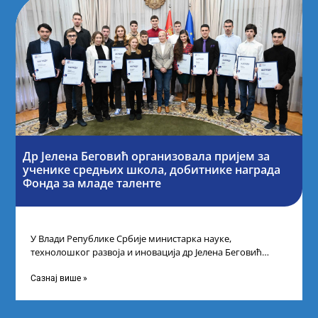
Др Јелена Беговић организовала пријем за
ученике средњих школа, добитнике награда
Фонда за младе таленте
У Влади Републике Србије министарка науке,
технолошког развоја и иновација др Јелена Беговић
организовала је пријем за ученике средњошколце који
Сазнај више »