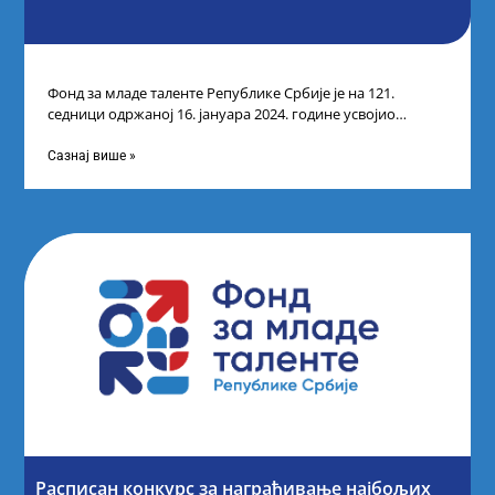
Фонд за младе таленте Републике Србије је на 121.
седници одржаној 16. јануара 2024. године усвојио
прелиминарну Листу кандидата који
Сазнај више »
Расписан конкурс за награђивање најбољих