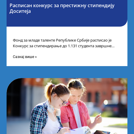
Расписан конкурс за престижну стипендију
Доситеја
Фонд за младе таленте Републике Србије расписао је
Конкурс за стипендирање до 1.131 студента завршне
године основних и интегрисаних академских
Сазнај више »