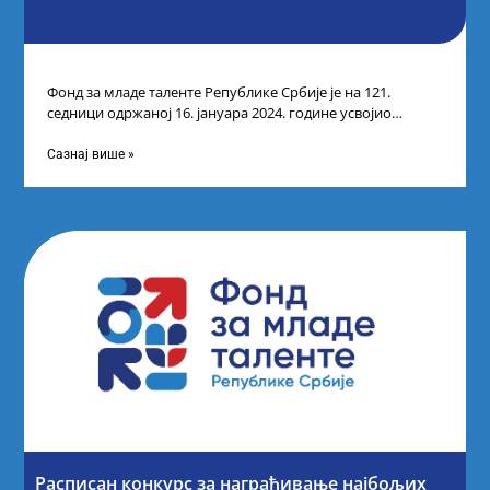
Фонд за младе таленте Републике Србије је на 121.
седници одржаној 16. јануара 2024. године усвојио
прелиминарну Листу кандидата који
Сазнај више »
Расписан конкурс за награђивање најбољих