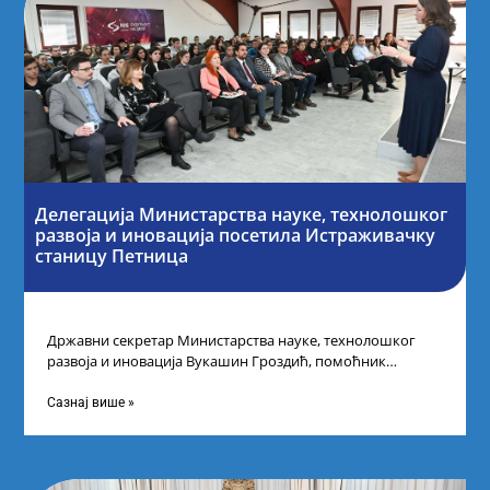
Делегација Министарства науке, технолошког
развоја и иновација посетила Истраживачку
станицу Петница
Државни секретар Министарства науке, технолошког
развоја и иновација Вукашин Гроздић, помоћник
министра др Марина Соковић и представници Центра за
промоцију
Сазнај више »