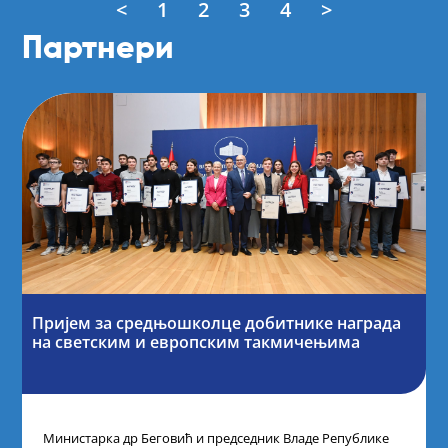
<
1
2
3
4
>
Партнери
Пријем за средњошколце добитнике награда
на светским и европским такмичењима
Министарка др Беговић и председник Владе Републике