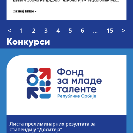
Девети форум напредних технологија – ТецхМоментум
2025 – уз подршку и покровитељство Министарства
Сазнај више »
<
1
2
3
4
5
6
…
15
>
Конкурси
Листа прелиминарних резултата за
стипендију “Доситеја”