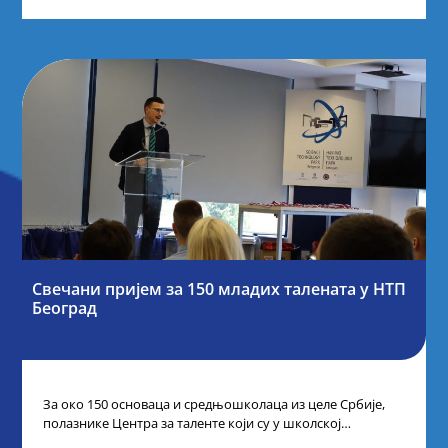
Свечани пријем за 150 младих талената у НТП
Београд
За око 150 основаца и средњошколаца из целе Србије,
полазнике Центра за таленте који су у школској
2024/2025. години остварили