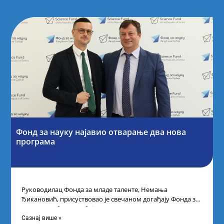
Фонд за науку најавио отварање два нова
програма
Руководилац Фонда за младе таленте, Немања
Ђикановић, присуствовао је свечаном догађају Фонда за
науку Републике Србије одржаном у Научно-
технолошком парку
Сазнај више »