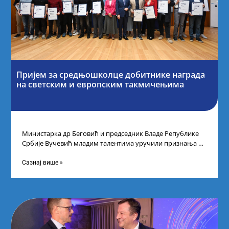
Пријем за средњошколце добитнике награда
на светским и европским такмичењима
Министарка др Беговић и председник Владе Републике
Србије Вучевић младим талентима уручили признања У
Палати Србија уприличен је пријем за
Сазнај више »