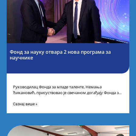
Фонд за науку отвара 2 нова програма за
научнике
Руководилац Фонда за младе таленте, Немања
Ђикановић, присуствовао је свечаном догађају Фонда за
науку Републике Србије у Дому омладине на
Сазнај више »