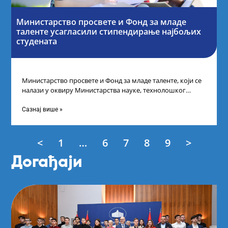
Министарство просвете и Фонд за младе
таленте усагласили стипендирање најбољих
студената
Министарство просвете и Фонд за младе таленте, који се
налази у оквиру Министарства науке, технолошког
развоја и иновација, усагласили су
Сазнај више »
<
1
…
6
7
8
9
>
Догађаји