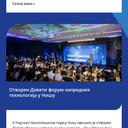
Сазнај више »
Отворен Девети форум напредних
технологија у Нишу
У Научно-технолошком парку Ниш свечано је отворен