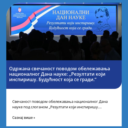
Одржана свечаност поводом обележавања
националног Дана науке: ,,Резултати који
инспиришу. Будућност која се гради.“
Свечаност поводом обележавања националног Дана
науке под слоганом „Резултати који инспиришу.
Будућност која се гради“ одржана је у организацији
Министарства
Сазнај више »