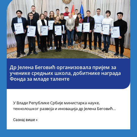
Др Јелена Беговић организовала пријем за
ученике средњих школа, добитнике награда
Фонда за младе таленте
У Влади Републике Србије министарка науке,
технолошког развоја и иновација др Јелена Беговић
организовала је пријем за ученике средњошколце који
Сазнај више »