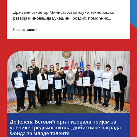
Државни секретар Министарства науке, технолошког
развоја и иновација Вукашин Гроздић, помоћник
министра др Марина Соковић и представници Центра за
промоцију
Сазнај више »
Др Јелена Беговић организовала пријем за
ученике средњих школа, добитнике награда
Фонда за младе таленте