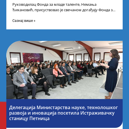
Руководилац Фонда за младе таленте, Немања
Ђикановић, присуствовао је свечаном догађају Фонда за
науку Републике Србије у Дому омладине на
Сазнај више »
Делегација Министарства науке, технолошког
развоја и иновација посетила Истраживачку
станицу Петница