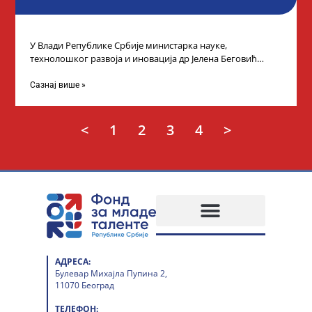
У Влади Републике Србије министарка науке,
технолошког развоја и иновација др Јелена Беговић
организовала је пријем за ученике средњошколце који
Сазнај више »
<
1
2
3
4
>
АДРЕСА:
Булевар Михајла Пупина 2,
11070 Београд
ТЕЛЕФОН: