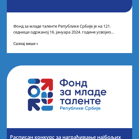
Фонд за младе таленте Републике Србије је на 121.
седници одржаној 16. јануара 2024. године усвојио
прелиминарну Листу кандидата који
Сазнај више »
Расписан конкурс за награђивање најбољих