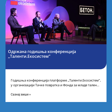
Одржана годишња конференција
,,Таленти.Екосистем”
Годишња конференција платформе ,,Таленти.Екосистем”,
у организацији Тачке повратка и Фонда за младе таленте
Републике Србије, одржана је у Београду. Овом
Сазнај више »