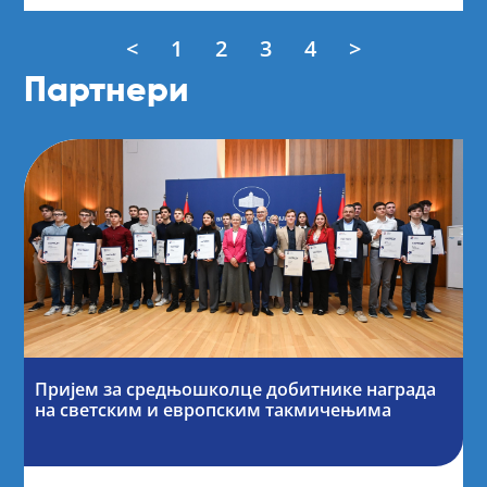
<
1
2
3
4
>
Партнери
Пријем за средњошколце добитнике награда
на светским и европским такмичењима