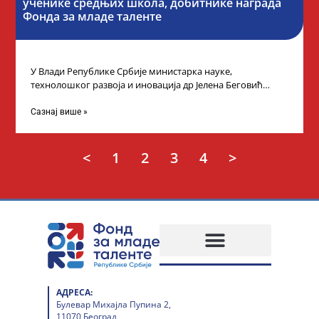
ученике средњих школа, добитнике награда
Фонда за младе таленте
У Влади Републике Србије министарка науке,
технолошког развоја и иновација др Јелена Беговић
организовала је пријем за ученике средњошколце који
Сазнај више »
<
1
2
3
4
>
АДРЕСА:
Булевар Михајла Пупина 2,
11070 Београд