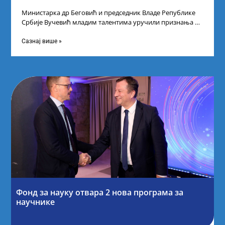
Министарка др Беговић и председник Владе Републике
Србије Вучевић младим талентима уручили признања У
Палати Србија уприличен је пријем за
Сазнај више »
Фонд за науку отвара 2 нова програма за
научнике