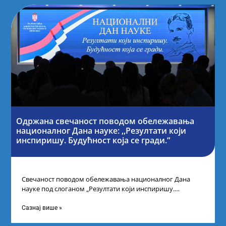
Одржана свечаност поводом обележавања
националног Дана науке: ,,Резултати који
инспиришу. Будућност која се гради.“
Свечаност поводом обележавања националног Дана
науке под слоганом „Резултати који инспиришу.
Будућност која се гради“ одржана је у организацији
Министарства
Сазнај више »