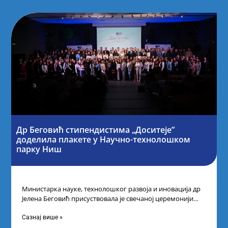
Др Беговић стипендистима „Доситеје”
доделила плакете у Научно-технолошком
парку Ниш
Министарка науке, технолошког развоја и иновација др
Јелена Беговић присуствовала је свечаној церемонији
доделе плакета овогодишњим добитницима стипендије
„Доситеја” Фонда
Сазнај више »