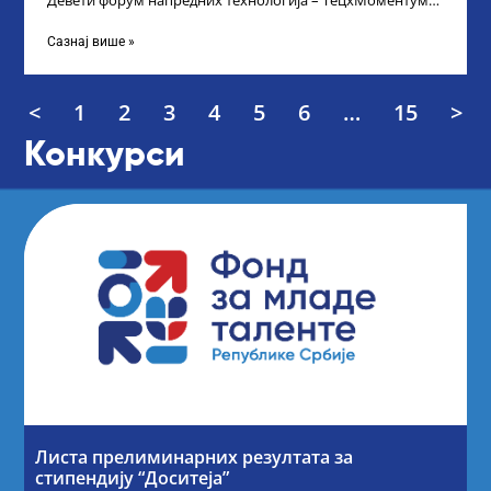
Девети форум напредних технологија – ТецхМоментум
2025 – уз подршку и покровитељство Министарства
Сазнај више »
<
1
2
3
4
5
6
…
15
>
Конкурси
Листа прелиминарних резултата за
стипендију “Доситеја”