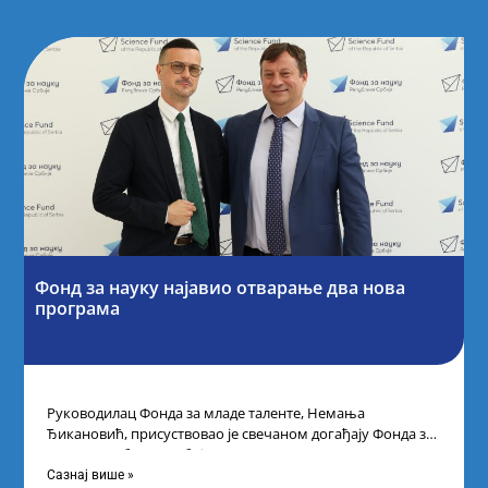
Фонд за науку најавио отварање два нова
програма
Руководилац Фонда за младе таленте, Немања
Ђикановић, присуствовао је свечаном догађају Фонда за
науку Републике Србије одржаном у Научно-
технолошком парку
Сазнај више »