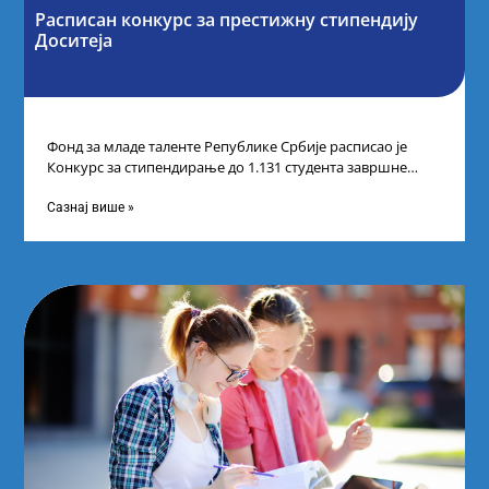
Расписан конкурс за престижну стипендију
Доситеја
Фонд за младе таленте Републике Србије расписао је
Конкурс за стипендирање до 1.131 студента завршне
године основних и интегрисаних академских
Сазнај више »