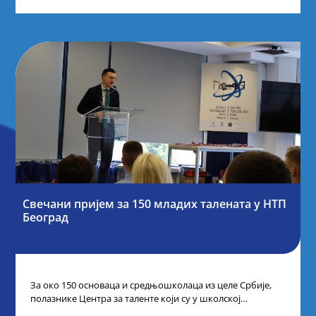
Свечани пријем за 150 младих талената у НТП
Београд
За око 150 основаца и средњошколаца из целе Србије,
полазнике Центра за таленте који су у школској
2024/2025. години остварили