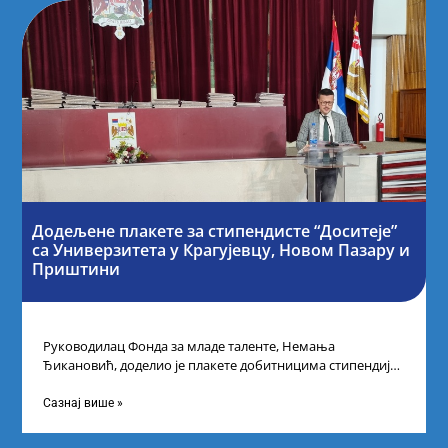
Додељене плакете за стипендисте “Доситеје”
са Универзитета у Крагујевцу, Новом Пазару и
Приштини
Руководилац Фонда за младе таленте, Немања
Ђикановић, доделио је плакете добитницима стипендије
„Доситеја” за школску 2023/24. годину у Градској кући
Сазнај више »