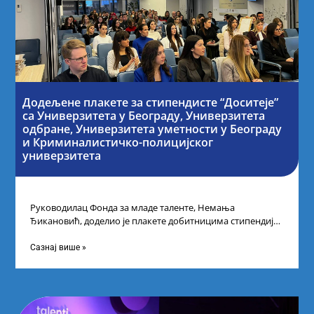
Додељене плакете за стипендисте “Доситеје”
са Универзитета у Београду, Универзитета
одбране, Универзитета уметности у Београду
и Криминалистичко-полицијског
универзитета
Руководилац Фонда за младе таленте, Немања
Ђикановић, доделио је плакете добитницима стипендије
„Доситеја” за школску 2023/24. годину у Научно-
технолошком парку
Сазнај више »