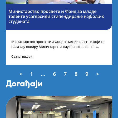
Министарство просвете и Фонд за младе
таленте усагласили стипендирање најбољих
студената
Министарство просвете и Фонд за младе таленте, који се
налази у оквиру Министарства науке, технолошког
развоја и иновација, усагласили су
Сазнај више »
<
1
…
6
7
8
9
>
Догађаји