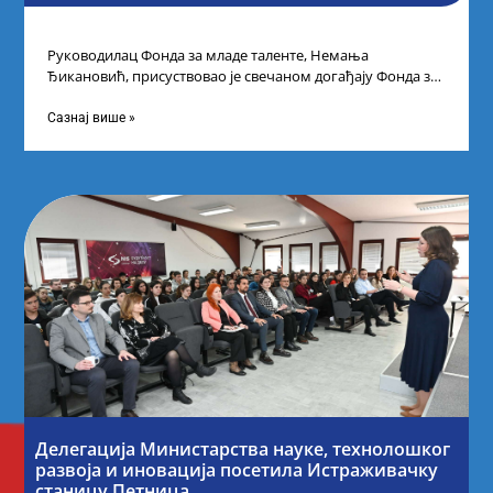
Руководилац Фонда за младе таленте, Немања
Ђикановић, присуствовао је свечаном догађају Фонда за
науку Републике Србије у Дому омладине на
Сазнај више »
Делегација Министарства науке, технолошког
развоја и иновација посетила Истраживачку
станицу Петница