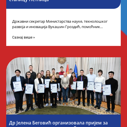
Државни секретар Министарства науке, технолошког
развоја и иновација Вукашин Гроздић, помоћник
министра др Марина Соковић и представници Центра за
промоцију
Сазнај више »
Др Јелена Беговић организовала пријем за