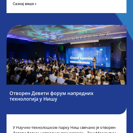
Сазнај више »
Отворен Девети форум напредних
технологија у Нишу
У Научно-технолошком парку Ниш свечано је отворен