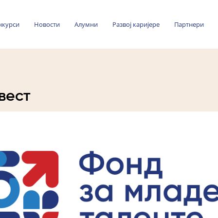
нкурси
Новости
Алумни
Развој каријере
Партнери
вест