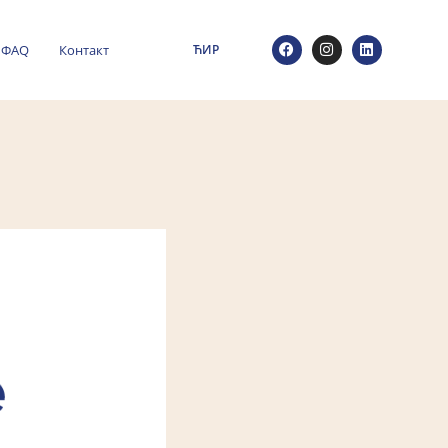
ФАQ
Контакт
ЋИР