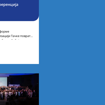
ференција
тформе
низацији Тачке повратка
ублике Србије,