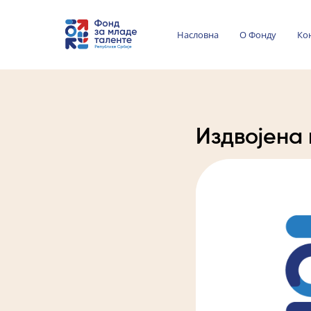
Насловна
О Фонду
Ко
Издвојена 