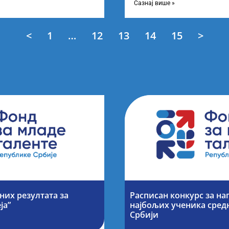
завршне
Сазнај више »
<
1
…
12
13
14
15
>
их резултата за
Расписан конкурс за н
ја”
најбољих ученика сред
Србији