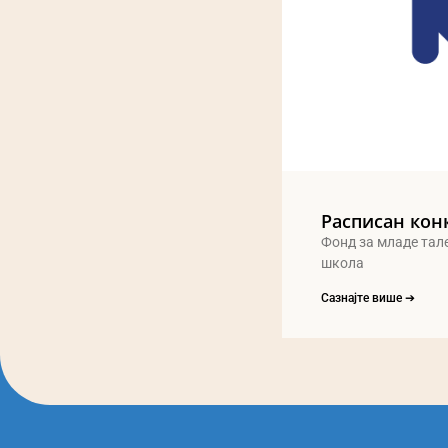
Расписан кон
Фонд за младе тал
школа
Сазнајте више ➔