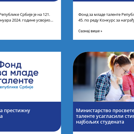
Републике Србије је на 121.
Фонд за младе таленте Републ
ануара 2024. године усвојио
45. по реду Конкурс за нагр
ндидата који
средњих школа за постигнуте
Сазнај више »
за престижну
Министарство просвете
ја
таленте усагласили ст
најбољих студената