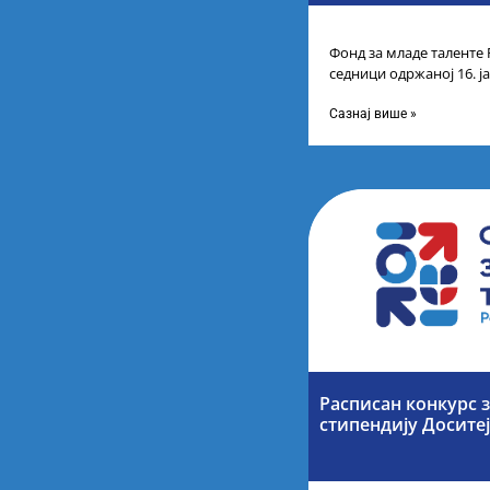
Фонд за младе таленте 
седници одржаној 16. ј
прелиминарну Листу ка
Сазнај више »
Расписан конкурс 
стипендију Досите