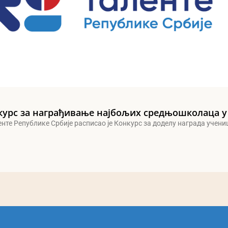
курс за награђивање најбољих средњошколаца у
енте Републике Србије расписао је Конкурс за доделу награда учен