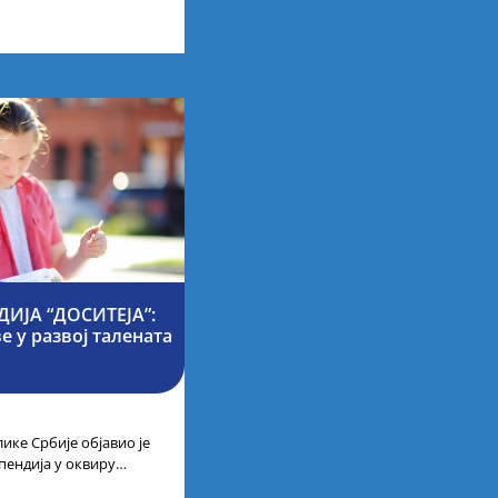
ија на водећим
ИЈА “ДОСИТЕЈА”:
 у развој талената
ике Србије објавио је
пендија у оквиру
ајбољих студената