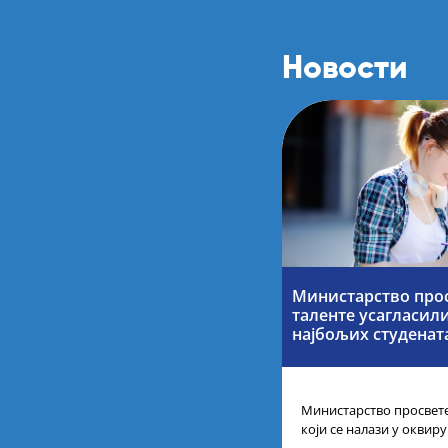
Новости
Министарство прос
таленте усагласил
најбољих студенат
Министарство просвете
који се налази у оквир