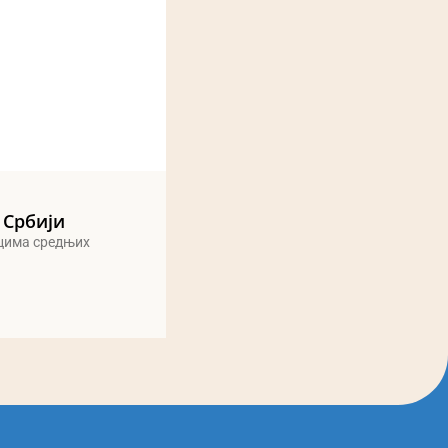
 Србији
ицима средњих