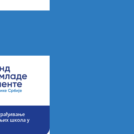
аграђивање
њих школа у