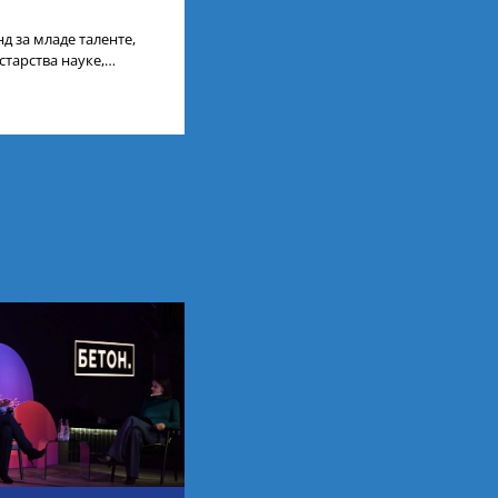
д за младе таленте,
старства науке,
ија, усагласили су