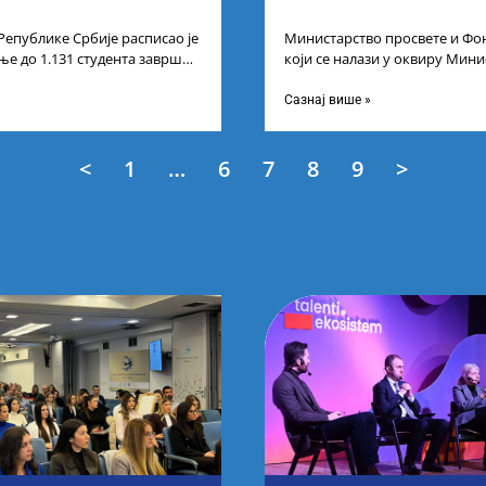
Републике Србије расписао је
Министарство просвете и Фон
ње до 1.131 студента завршне
који се налази у оквиру Мини
егрисаних академских
технолошког развоја и иновац
Сазнај више »
<
1
…
6
7
8
9
>