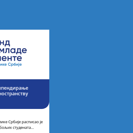
типендирање
ностранству
ике Србије расписао је
јбољих студената