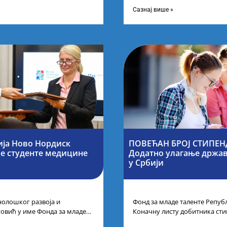
иновација, усагласили су
другог и трећег степена студ
Сазнај више »
ја Ново Нордиск
ПОВЕЋАН БРОЈ СТИПЕНД
е студенте медицине
Додатно улагање државе
у Србији
нолошког развоја и
Фонд за младе таленте Републ
говић у име Фонда за младе
Коначну листу добитника сти
је потписала је са
Конкурса за стипендирање н