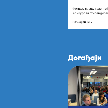
Фонд за младе таленте 
Конкурс за стипендира
године основних и инт
Сазнај више »
Догађаји