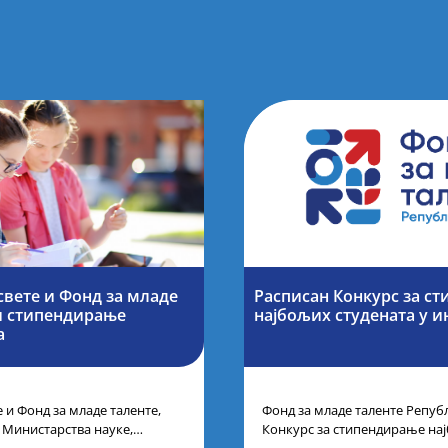
вете и Фонд за младе
Расписан Конкурс за с
и стипендирање
најбољих студената y и
а
 и Фонд за младе таленте,
Фонд за младе таленте Републ
у Министарства науке,
Конкурс за стипендирање на