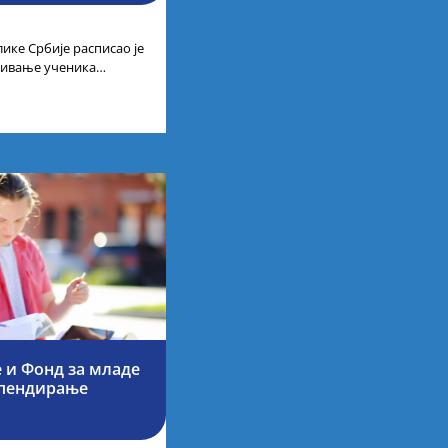
ике Србије расписао је
ађивање ученика
 изузетне
 и Фонд за младе
ипендирање