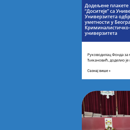
Додељене плакете 
“Доситеје” са Унив
Универзитета одбр
уметности у Беогр
Криминалистичко-
универзитета
Руководилац Фонда за 
Ђикановић, доделио је
стипендије „Доситеја” з
Научно-технолошком 
Сазнај више »