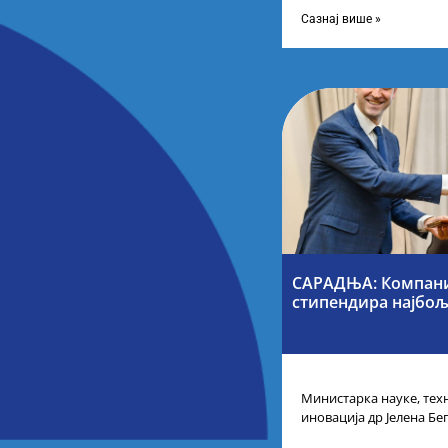
технолошког развоја и 
Сазнај више »
САРАДЊА: Компани
стипендира најбољ
Министарка науке, тех
иновација др Јелена Бе
таленте Републике Срби