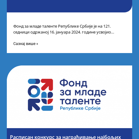
Фонд за младе таленте Републике Србије је на 121.
седници одржаној 16. јануара 2024. године усвојио
прелиминарну Листу кандидата који
Сазнај више »
Расписан конкурс за награђивање најбољих