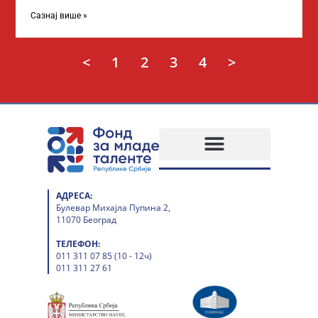
академских студија у иностранству, на
Сазнај више »
<
1
2
3
4
>
АДРЕСА:
Булевар Михајла Пупина 2,
11070 Београд
ТЕЛЕФОН:
011 311 07 85 (10 - 12ч)
011 311 27 61