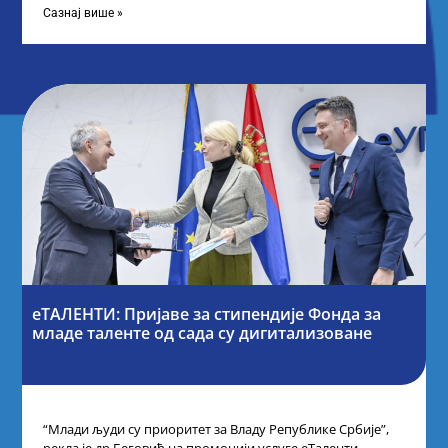
Сазнај више »
еТАЛЕНТИ: Пријаве за стипендије Фонда за
младе таленте од сада су дигитализоване
“Млади људи су приоритет за Владу Републике Србије”,