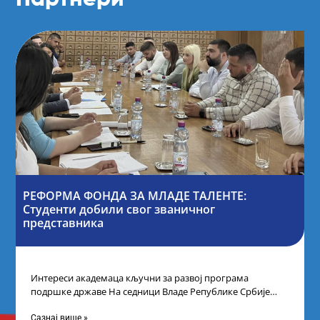
РЕФОРМА ФОНДА ЗА МЛАДЕ ТАЛЕНТЕ:
Студенти добили свог званичног
представника
Интереси академаца кључни за развој програма
подршке државе На седници Владе Републике Србије
одлучено је да први пут у оквиру
Сазнај више »