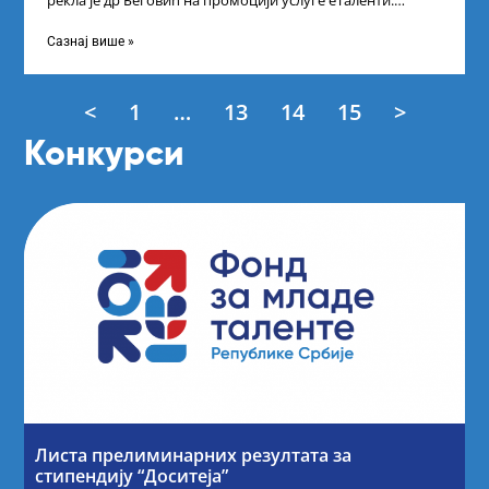
рекла је др Беговић на промоцији услуге еТаленти.
Министарка науке, технолошког развоја
Сазнај више »
<
1
…
13
14
15
>
Конкурси
Листа прелиминарних резултата за
стипендију “Доситеја”