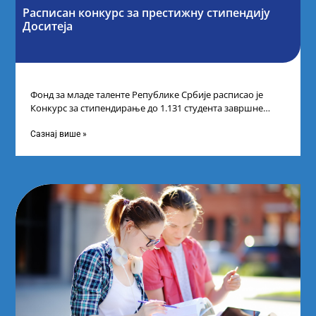
Расписан конкурс за престижну стипендију
Доситеја
Фонд за младе таленте Републике Србије расписао је
Конкурс за стипендирање до 1.131 студента завршне
године основних и интегрисаних академских
Сазнај више »