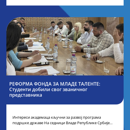
РЕФОРМА ФОНДА ЗА МЛАДЕ ТАЛЕНТЕ:
Студенти добили свог званичног
представника
Интереси академаца кључни за развој програма
подршке државе На седници Владе Републике Србије
одлучено је да први пут у оквиру