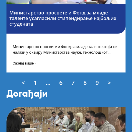
Министарство просвете и Фонд за младе
таленте усагласили стипендирање најбољих
студената
Министарство просвете и Фонд за младе таленте, који се
налази у оквиру Министарства науке, технолошког
развоја и иновација, усагласили су
Сазнај више »
<
1
…
6
7
8
9
>
Догађаји