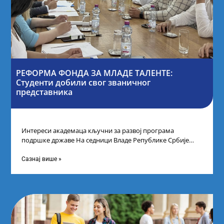
РЕФОРМА ФОНДА ЗА МЛАДЕ ТАЛЕНТЕ:
Студенти добили свог званичног
представника
Интереси академаца кључни за развој програма
подршке државе На седници Владе Републике Србије
одлучено је да први пут у оквиру
Сазнај више »