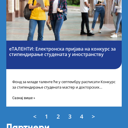
еТАЛЕНТИ: Електронска пријава на конкурс за
стипендирање студената у иностранству
Фонд за младе таленте ће у септембру расписати Конкурс
за стипендирање студената мастер и докторских
академских студија у иностранству, на
Сазнај више »
<
1
2
3
4
>
Партнери