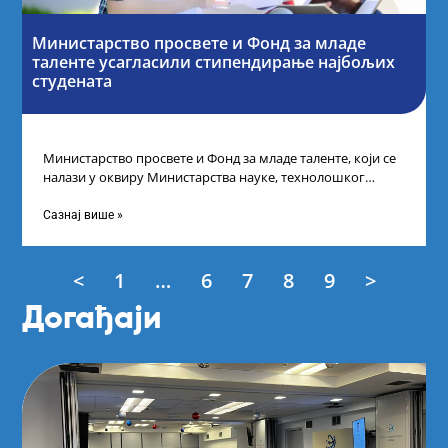
Министарство просвете и Фонд за младе
таленте усагласили стипендирање најбољих
студената
Министарство просвете и Фонд за младе таленте, који се
налази у оквиру Министарства науке, технолошког
развоја и иновација, усагласили су
Сазнај више »
<
1
…
6
7
8
9
>
Догађаји