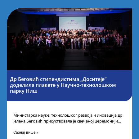
Др Беговић стипендистима „Доситеје”
доделила плакете у Научно-технолошком
парку Ниш
Министарка науке, технолошког развоја и иновација др
Јелена Беговић присуствовала је свечаној церемонији
доделе плакета овогодишњим добитницима стипендије
„Доситеја” Фонда
Сазнај више »