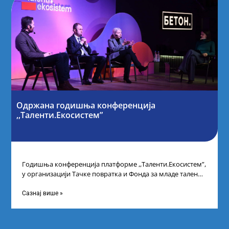
Одржана годишња конференција
,,Таленти.Екосистем”
Годишња конференција платформе ,,Таленти.Екосистем”,
у организацији Тачке повратка и Фонда за младе таленте
Републике Србије, одржана је у Београду. Овом
Сазнај више »