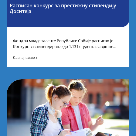
Расписан конкурс за престижну стипендију
Доситеја
Фонд за младе таленте Републике Србије расписао је
Конкурс за стипендирање до 1.131 студента завршне
године основних и интегрисаних академских
Сазнај више »