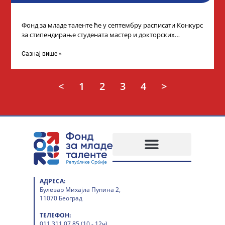
Фонд за младе таленте ће у септембру расписати Конкурс
за стипендирање студената мастер и докторских
академских студија у иностранству, на
Сазнај више »
<
1
2
3
4
>
АДРЕСА:
Булевар Михајла Пупина 2,
11070 Београд
ТЕЛЕФОН:
011 311 07 85 (10 - 12ч)