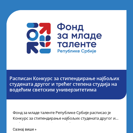
Расписан Конкурс за стипендирање најбољих
студената другог и трећег степена студија на
водећим светским универзитетима
Фонд за младе таленте Републике Србије расписао је
Конкурс за стипендирање најбољих студената другог и
трећег степена студија на водећим
Сазнај више »