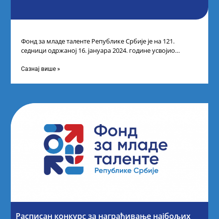
Фонд за младе таленте Републике Србије је на 121.
седници одржаној 16. јануара 2024. године усвојио
прелиминарну Листу кандидата који
Сазнај више »
Расписан конкурс за награђивање најбољих