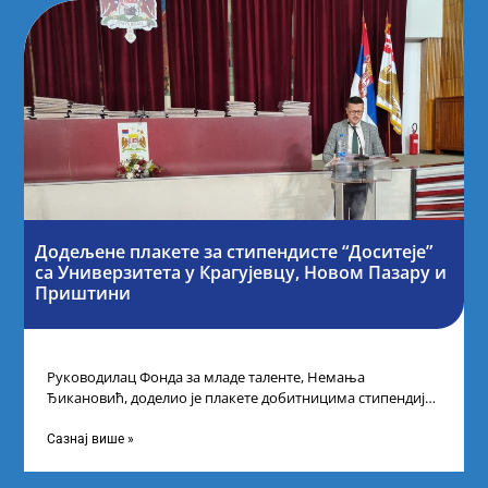
Додељене плакете за стипендисте “Доситеје”
са Универзитета у Крагујевцу, Новом Пазару и
Приштини
Руководилац Фонда за младе таленте, Немања
Ђикановић, доделио је плакете добитницима стипендије
„Доситеја” за школску 2023/24. годину у Градској кући
Сазнај више »