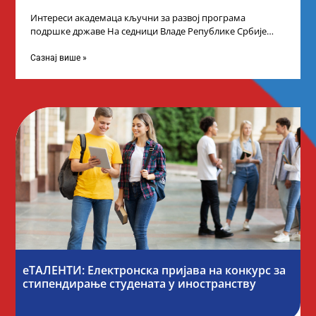
Интереси академаца кључни за развој програма
подршке државе На седници Владе Републике Србије
одлучено је да први пут у оквиру
Сазнај више »
еТАЛЕНТИ: Електронска пријава на конкурс за
стипендирање студената у иностранству