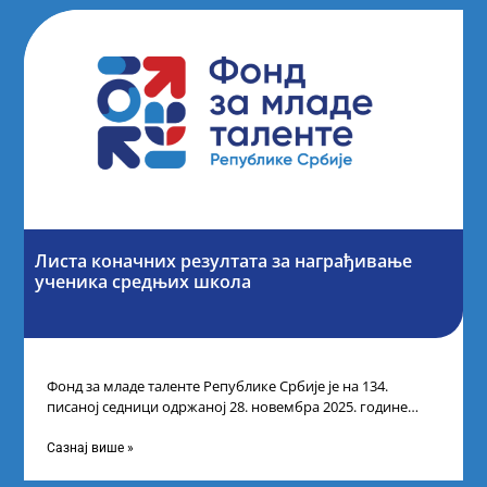
Листа коначних резултата за награђивање
ученика средњих школа
Фонд за младе таленте Републике Србије је на 134.
писаној седници одржаној 28. новембра 2025. године
усвојио Листу коначних резултата
Сазнај више »