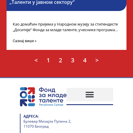
„Таленти у јавном сектору“
Као домаћин пријема у Народном музеју за стипендисте
„Доситеје“ Фонда за младе таленте, учеснике програма
„Таленти у јавном сектору“, министарка
Сазнај више »
<
1
2
3
4
>
АДРЕСА:
Булевар Михајла Пупина 2,
11070 Београд