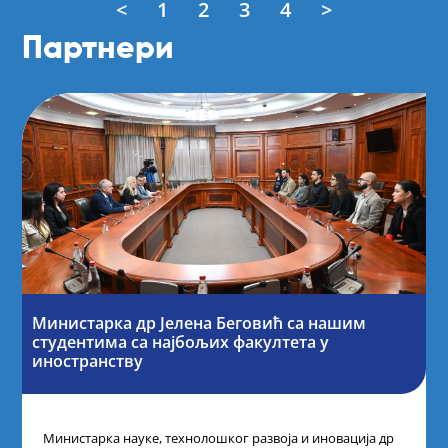
<
1
2
3
4
>
Партнери
Министарка др Јелена Беговић са нашим
студентима са најбољих факултета у
иностранству
Министарка науке, технолошког развоја и иновација др