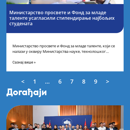
Министарство просвете и Фонд за младе
таленте усагласили стипендирање најбољих
студената
Министарство просвете и Фонд за младе таленте, који се
налази у оквиру Министарства науке, технолошког
развоја и иновација, усагласили су
Сазнај више »
<
1
…
6
7
8
9
>
Догађаји