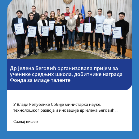
Др Јелена Беговић организовала пријем за
ученике средњих школа, добитнике награда
Фонда за младе таленте
У Влади Републике Србије министарка науке,
технолошког развоја и иновација др Јелена Беговић
организовала је пријем за ученике средњошколце који
Сазнај више »