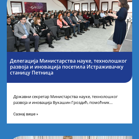
Делегација Министарства науке, технолошког
развоја и иновација посетила Истраживачку
станицу Петница
Државни секретар Министарства науке, технолошког
развоја и иновација Вукашин Гроздић, помоћник
министра др Марина Соковић и представници Центра за
промоцију
Сазнај више »