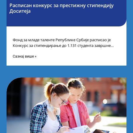
Расписан конкурс за престижну стипендију
Доситеја
Фонд за младе таленте Републике Србије расписао је
Конкурс за стипендирање до 1.131 студента завршне
године основних и интегрисаних академских
Сазнај више »