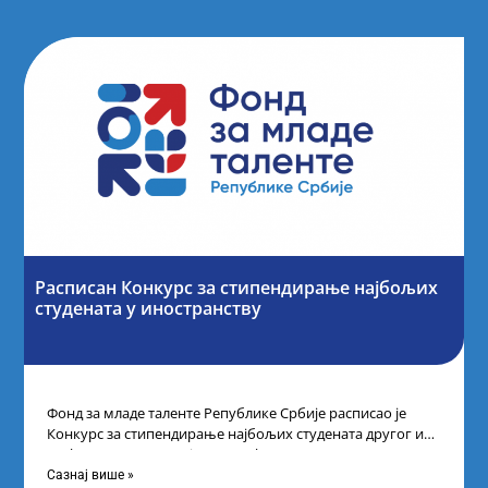
Расписан Конкурс за стипендирање најбољих
студената y иностранству
Фонд за младе таленте Републике Србије расписао је
Конкурс за стипендирање најбољих студената другог и
трећег степена студија на водећим
Сазнај више »