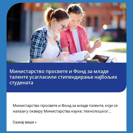
Министарство просвете и Фонд за младе
таленте усагласили стипендирање најбољих
студената
Министарство просвете и Фонд за младе таленте, који се
налази у оквиру Министарства науке, технолошког
развоја и иновација, усагласили су
Сазнај више »