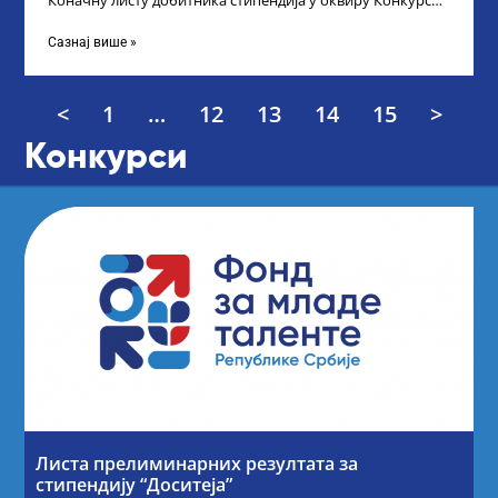
Коначну листу добитника стипендија у оквиру Конкурса
за стипендирање најбољих студената завршне
Сазнај више »
<
1
…
12
13
14
15
>
Конкурси
Листа прелиминарних резултата за
стипендију “Доситеја”