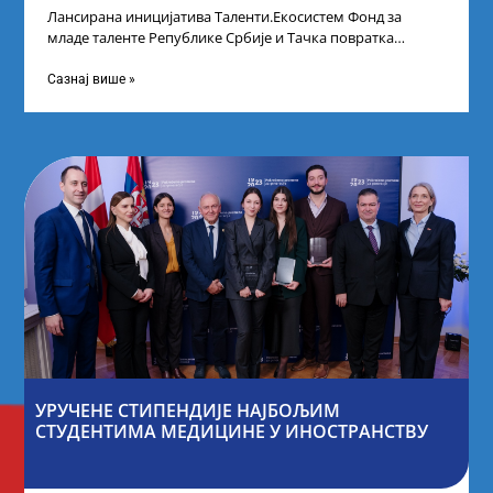
Лансирана иницијатива Таленти.Екосистем Фонд за
младе таленте Републике Србије и Тачка повратка
покренули су иницијативу Таленти.Екосистем. На
догађају су се
Сазнај више »
УРУЧЕНЕ СТИПЕНДИЈЕ НАЈБОЉИМ
СТУДЕНТИМА МЕДИЦИНЕ У ИНОСТРАНСТВУ