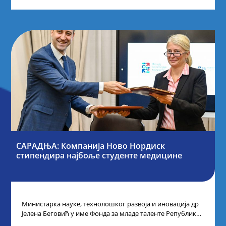
САРАДЊА: Компанија Ново Нордиск
стипендира најбоље студенте медицине
Министарка науке, технолошког развоја и иновација др
Јелена Беговић у име Фонда за младе таленте Републике
Србије потписала је са