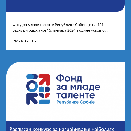
Фонд за младе таленте Републике Србије је на 121.
седници одржаној 16. јануара 2024. године усвојио
прелиминарну Листу кандидата који
Сазнај више »
Расписан конкурс за награђивање најбољих