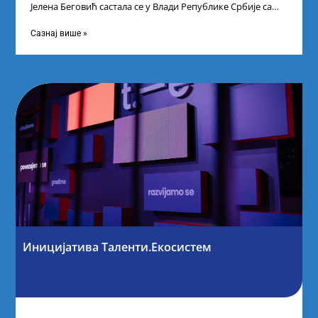
Јелена Беговић састала се у Влади Републике Србије са
најбољим студентима из Србије
Сазнај више »
Иницијатива Таленти.Екосистем