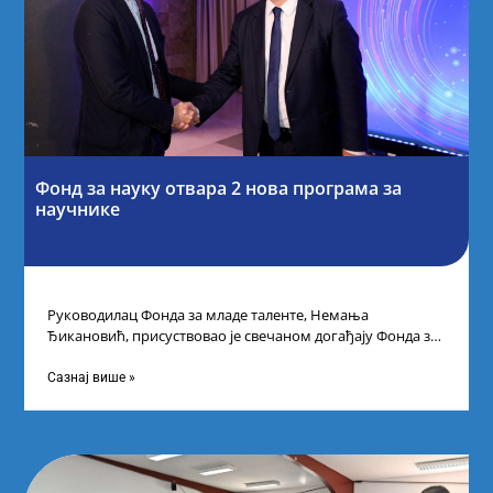
Фонд за науку отвара 2 нова програма за
научнике
Руководилац Фонда за младе таленте, Немања
Ђикановић, присуствовао је свечаном догађају Фонда за
науку Републике Србије у Дому омладине на
Сазнај више »