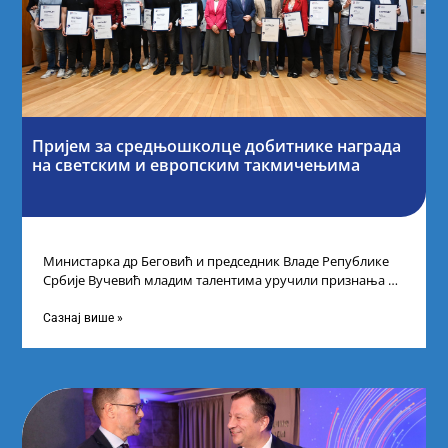
Пријем за средњошколце добитнике награда
на светским и европским такмичењима
Министарка др Беговић и председник Владе Републике
Србије Вучевић младим талентима уручили признања У
Палати Србија уприличен је пријем за
Сазнај више »