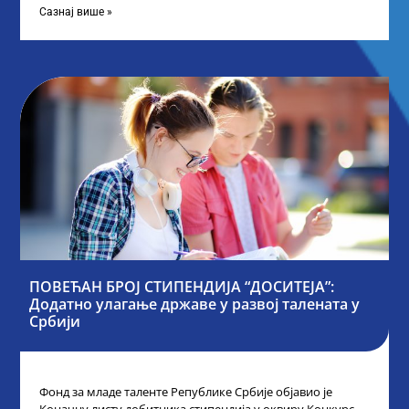
Сазнај више »
ПОВЕЋАН БРОЈ СТИПЕНДИЈА “ДОСИТЕЈА”:
Додатно улагање државе у развој талената у
Србији
Фонд за младе таленте Републике Србије објавио је