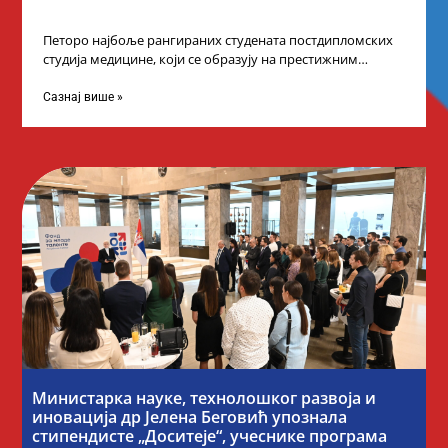
Петоро најбоље рангираних студената постдипломских
студија медицине, који се образују на престижним
факултетима у иностранству, добило је додатне
стипендије од
Сазнај више »
Министарка науке, технолошког развоја и
иновација др Јелена Беговић упознала
стипендисте „Доситеје“, учеснике програма