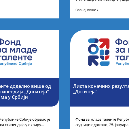
 Марина Соковић и
поседују диплому из области 
а промоцију
Сазнај више »
енте доделио више од
Листа коначних резулта
типендија „Доситеја“
„Доситеја“
ма у Србији
Републике Србије објавио је
Фонд за младе таленте Републ
ка стипендија у оквиру
седници одржаној 25. јануара