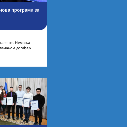
 нова програма за
 таленте, Немања
свечаном догађају
бије у Дому омладине