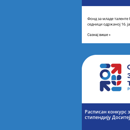
Фонд за младе таленте 
седници одржаној 16. ј
прелиминарну Листу ка
Сазнај више »
Расписан конкурс 
стипендију Досите