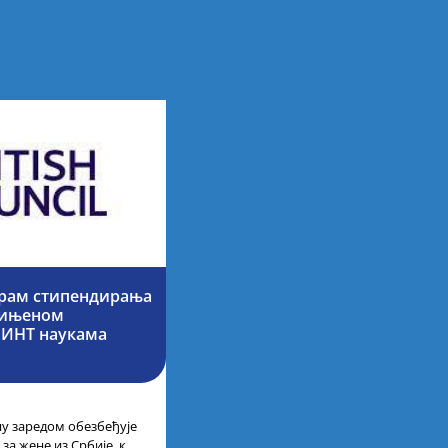
грам стипендирања
едињеном
МИНТ наукама
ну заредом обезбеђује
за жене из Србије, које