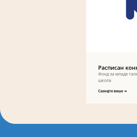
Расписан кон
Фонд за младе тал
школа
Сазнајте више ➔