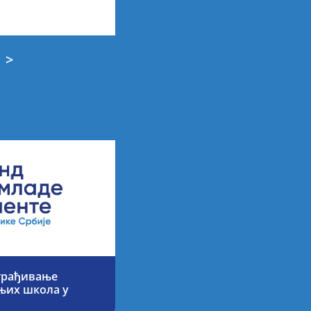
>
аграђивање
њих школа у