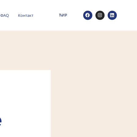
ФАQ
Контакт
ЋИР