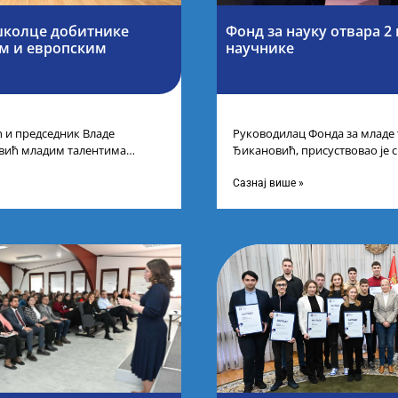
школце добитнике
Фонд за науку отвара 2
им и европским
научнике
 и председник Владе
Руководилац Фонда за младе
евић младим талентима
Ђикановић, присуствовао је 
лати Србија уприличен је
Фонда за науку Републике Ср
на
Сазнај више »