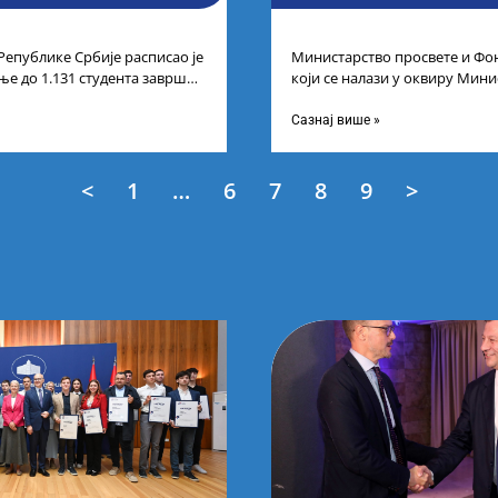
Републике Србије расписао је
Министарство просвете и Фон
ње до 1.131 студента завршне
који се налази у оквиру Мини
егрисаних академских
технолошког развоја и иновац
Сазнај више »
<
1
…
6
7
8
9
>