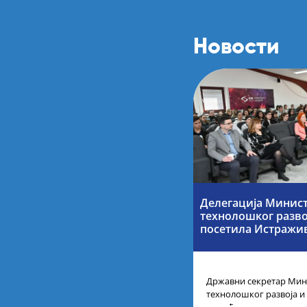
Новости
Делегација Минист
технолошког разво
посетила Истражи
Државни секретар Мини
технолошког развоја и