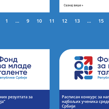
ање најбољих студената
Листу коначних резултата по
Сазнај више »
1
…
9
10
11
12
13
…
15
их резултата за
Расписан конкурс за н
ја”
најбољих ученика сред
Србији