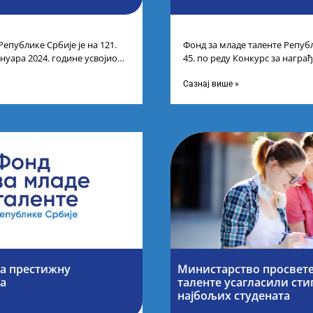
Републике Србије је на 121.
Фонд за младе таленте Републ
ануара 2024. године усвојио
45. по реду Конкурс за нагр
ндидата који
средњих школа за постигнуте
Сазнај више »
за престижну
Министарство просвете
ја
таленте усагласили ст
најбољих студената