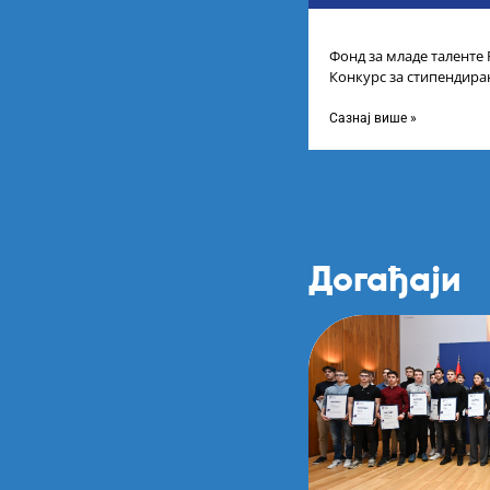
Фонд за младе таленте 
Конкурс за стипендира
године основних и инт
Сазнај више »
Догађаји