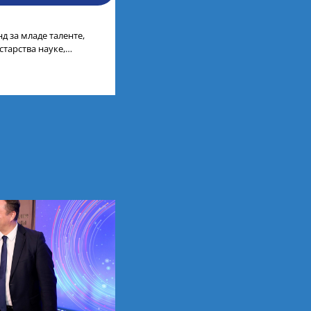
д за младе таленте,
старства науке,
ија, усагласили су