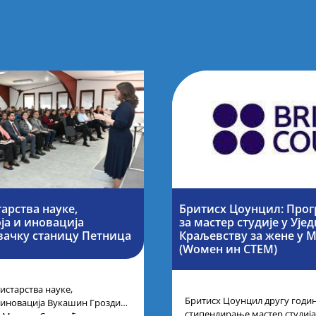
арства науке,
Бритисх Цоунцил: Про
ја и иновација
за мастер студије у Уј
вачку станицу Петница
Краљевству за жене у 
(Wомен ин СТЕМ)
старства науке,
Бритисх Цоунцил другу годи
 иновација Вукашин Гроздић,
стипендирање мастер студија 