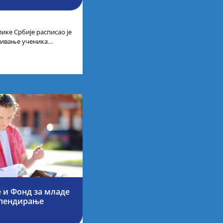
ике Србије расписао је
ађивање ученика
 изузетне
 и Фонд за младе
ипендирање