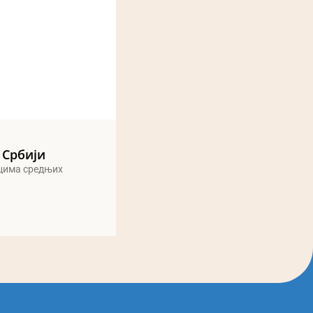
 Србији
ицима средњих