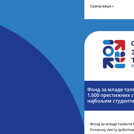
помоћник министра др
представници Центра з
Сазнај више »
Фонд за младе тал
1.600 престижних с
најбољим студенти
Фонд за младе таленте 
Коначну листу добитни