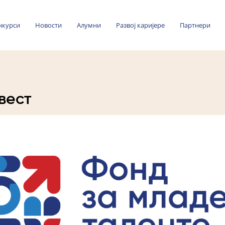
нкурси
Новости
Алумни
Развој каријере
Партнери
вест