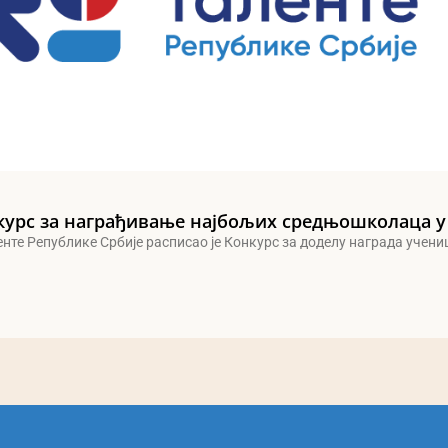
курс за награђивање најбољих средњошколаца у
енте Републике Србије расписао је Конкурс за доделу награда учен