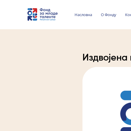
Насловна
О Фонду
Ко
Издвојена 