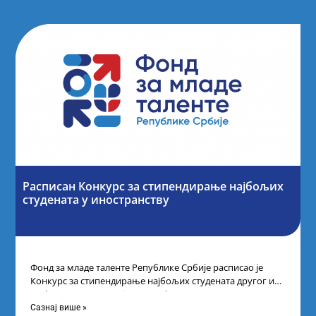
Расписан Конкурс за стипендирање најбољих
студената y иностранству
Фонд за младе таленте Републике Србије расписао је
Конкурс за стипендирање најбољих студената другог и
трећег степена студија на водећим
Сазнај више »