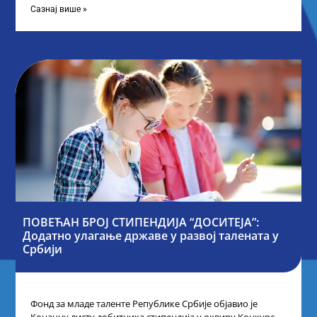
Сазнај више »
ПОВЕЋАН БРОЈ СТИПЕНДИЈА “ДОСИТЕЈА”:
Додатно улагање државе у развој талената у
Србији
Фонд за младе таленте Републике Србије објавио је