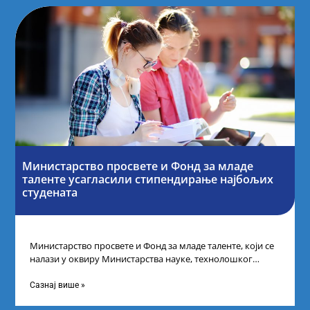
Министарство просвете и Фонд за младе
таленте усагласили стипендирање најбољих
студената
Министарство просвете и Фонд за младе таленте, који се
налази у оквиру Министарства науке, технолошког
развоја и иновација, усагласили су
Сазнај више »