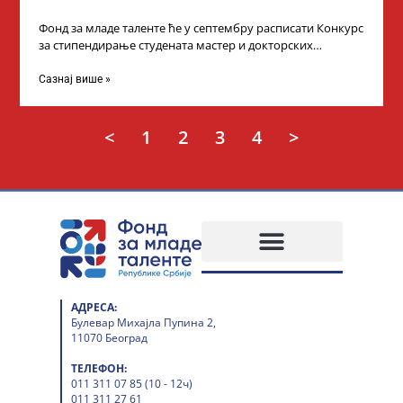
Фонд за младе таленте ће у септембру расписати Конкурс
за стипендирање студената мастер и докторских
академских студија у иностранству, на
Сазнај више »
<
1
2
3
4
>
АДРЕСА:
Булевар Михајла Пупина 2,
11070 Београд
ТЕЛЕФОН:
011 311 07 85 (10 - 12ч)
011 311 27 61