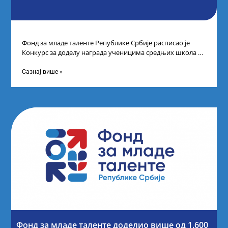
Фонд за младе таленте Републике Србије расписао је
Конкурс за доделу награда ученицима средњих школа за
постигнуте успехе на признатим
Сазнај више »
Фонд за младе таленте доделио више од 1.600