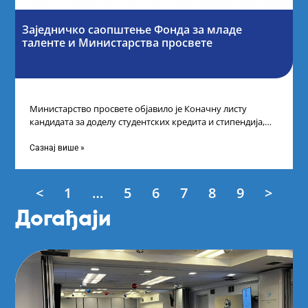
Заједничко саопштење Фонда за младе
таленте и Министарства просвете
Министарство просвете објавило је Коначну листу
кандидата за доделу студентских кредита и стипендија,
као и Коначну листу ученика и студената
Сазнај више »
<
1
…
5
6
7
8
9
>
Догађаји