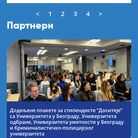
<
1
2
3
4
>
Партнери
Додељене плакете за стипендисте “Доситеје”
са Универзитета у Београду, Универзитета
одбране, Универзитета уметности у Београду
и Криминалистичко-полицијског
универзитета