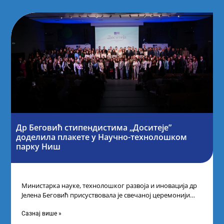
Др Беговић стипендистима „Доситеје”
доделила плакете у Научно-технолошком
парку Ниш
Министарка науке, технолошког развоја и иновација др
Јелена Беговић присуствовала је свечаној церемонији
доделе плакета овогодишњим добитницима стипендије
„Доситеја” Фонда
Сазнај више »