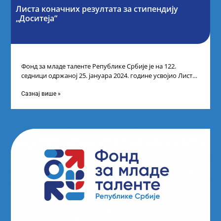
Листа коначних резултата за стипендију
„Доситеја“
Фонд за младе таленте Републике Србије је на 122.
седници одржаној 25. јануара 2024. године усвојио Листу
коначних резултата по
Сазнај више »