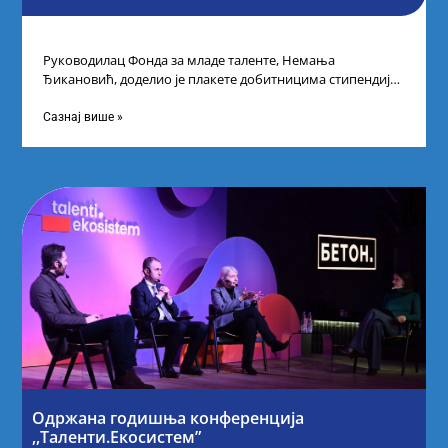
Руководилац Фонда за младе таленте, Немања
Ђикановић, доделио је плакете добитницима стипендије
„Доситеја” за школску 2023/24. годину у Научно-
технолошком парку
Сазнај више »
Одржана годишња конференција
,,Таленти.Екосистем”