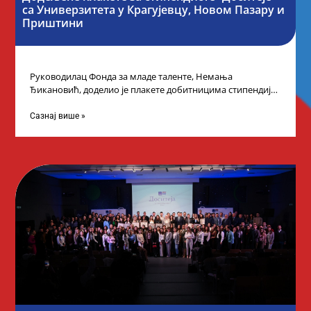
са Универзитета у Крагујевцу, Новом Пазару и
Приштини
Руководилац Фонда за младе таленте, Немања
Ђикановић, доделио је плакете добитницима стипендије
„Доситеја” за школску 2023/24. годину у Градској кући
Сазнај више »