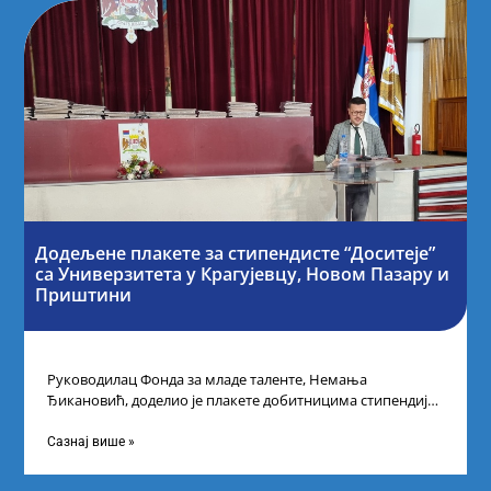
Додељене плакете за стипендисте “Доситеје”
са Универзитета у Крагујевцу, Новом Пазару и
Приштини
Руководилац Фонда за младе таленте, Немања
Ђикановић, доделио је плакете добитницима стипендије
„Доситеја” за школску 2023/24. годину у Градској кући
Сазнај више »