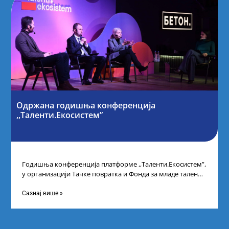
Одржана годишња конференција
,,Таленти.Екосистем”
Годишња конференција платформе ,,Таленти.Екосистем”,
у организацији Тачке повратка и Фонда за младе таленте
Републике Србије, одржана је у Београду. Овом
Сазнај више »