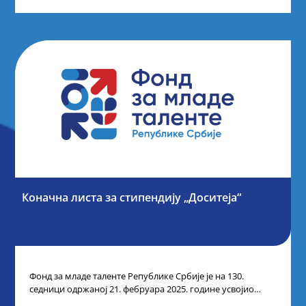
Коначна листа за стипендију „Доситеја“
Фонд за младе таленте Републике Србије је на 130.
седници одржаној 21. фебруара 2025. године усвојио
Листу коначних резултата по