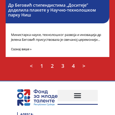
Др Беговић стипендистима „Доситеје”
доделила плакете у Научно-технолошком
парку Ниш
Министарка науке, технолошког развоја и иновација др
Јелена Беговић присуствовала је свечаној церемонији
доделе плакета овогодишњим добитницима стипендије
„Доситеја” Фонда
Сазнај више »
<
1
2
3
4
>
АДРЕСА: