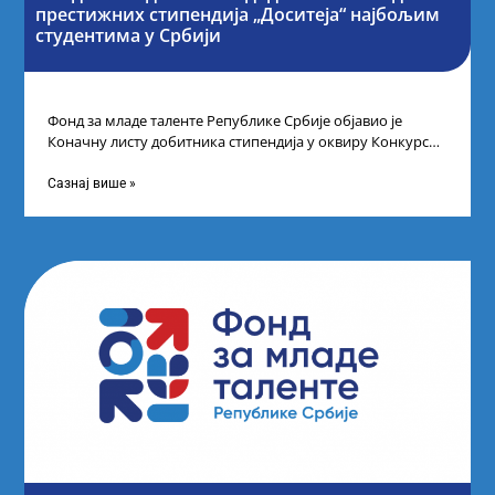
престижних стипендија „Доситеја“ најбољим
студентима у Србији
Фонд за младе таленте Републике Србије објавио је
Коначну листу добитника стипендија у оквиру Конкурса
за стипендирање најбољих студената завршне
Сазнај више »