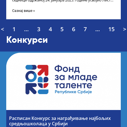
седници одржаној 24. јануара 2025. године усвојио Листу
прелиминарних резултата кандидата
Сазнај више »
<
1
…
3
4
5
6
7
…
15
>
Конкурси
Расписан Конкурс за награђивање најбољих
средњошколаца у Србији