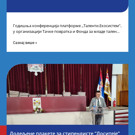
Годишња конференција платформе ,,Таленти.Екосистем”,
у организацији Тачке повратка и Фонда за младе таленте
Републике Србије, одржана је у Београду. Овом
Сазнај више »
Додељене плакете за стипендисте “Доситеје”