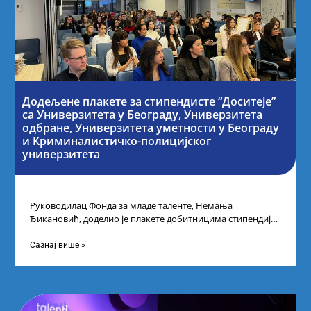
Додељене плакете за стипендисте “Доситеје”
са Универзитета у Београду, Универзитета
одбране, Универзитета уметности у Београду
и Криминалистичко-полицијског
универзитета
Руководилац Фонда за младе таленте, Немања
Ђикановић, доделио је плакете добитницима стипендије
„Доситеја” за школску 2023/24. годину у Научно-
технолошком парку
Сазнај више »