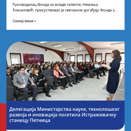
Руководилац Фонда за младе таленте, Немања
Ђикановић, присуствовао је свечаном догађају Фонда за
науку Републике Србије у Дому омладине на
Сазнај више »
Делегација Министарства науке, технолошког
развоја и иновација посетила Истраживачку
станицу Петница