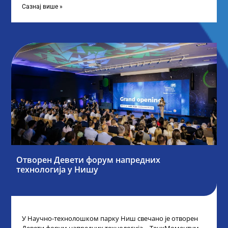
Сазнај више »
Отворен Девети форум напредних
технологија у Нишу
У Научно-технолошком парку Ниш свечано је отворен