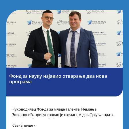
Фонд за науку најавио отварање два нова
програма
Руководилац Фонда за младе таленте, Немања
Ђикановић, присуствовао је свечаном догађају Фонда за
науку Републике Србије одржаном у Научно-
технолошком парку
Сазнај више »