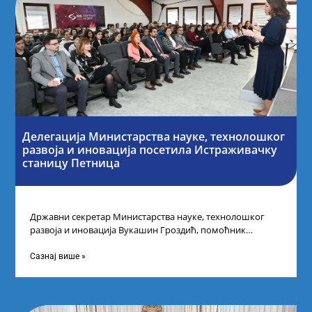
Делегација Министарства науке, технолошког
развоја и иновација посетила Истраживачку
станицу Петница
Државни секретар Министарства науке, технолошког
развоја и иновација Вукашин Гроздић, помоћник
министра др Марина Соковић и представници Центра за
промоцију
Сазнај више »