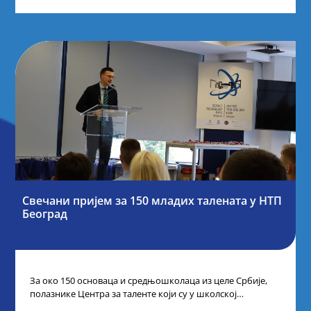
Свечани пријем за 150 младих талената у НТП
Београд
За око 150 основаца и средњошколаца из целе Србије,
полазнике Центра за таленте који су у школској
2024/2025. години остварили