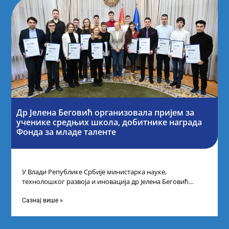
Др Јелена Беговић организовала пријем за
ученике средњих школа, добитнике награда
Фонда за младе таленте
У Влади Републике Србије министарка науке,
технолошког развоја и иновација др Јелена Беговић
организовала је пријем за ученике средњошколце који
Сазнај више »