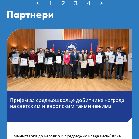
<
1
2
3
4
>
Партнери
Пријем за средњошколце добитнике награда
на светским и европским такмичењима
Министарка др Беговић и председник Владе Републике