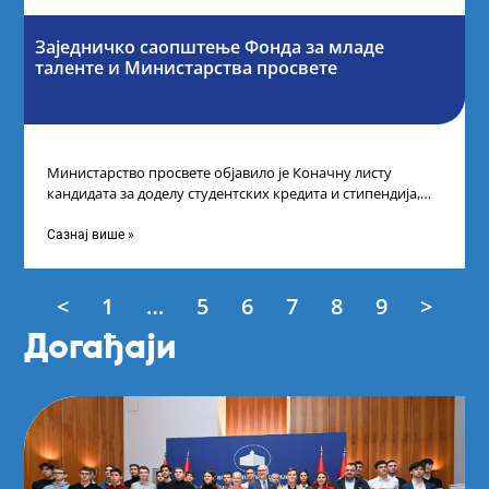
Заједничко саопштење Фонда за младе
таленте и Министарства просвете
Министарство просвете објавило је Коначну листу
кандидата за доделу студентских кредита и стипендија,
као и Коначну листу ученика и студената
Сазнај више »
<
1
…
5
6
7
8
9
>
Догађаји