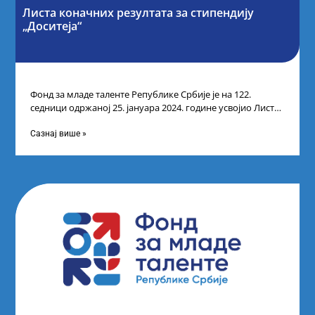
Листа коначних резултата за стипендију
„Доситеја“
Фонд за младе таленте Републике Србије је на 122.
седници одржаној 25. јануара 2024. године усвојио Листу
коначних резултата по
Сазнај више »