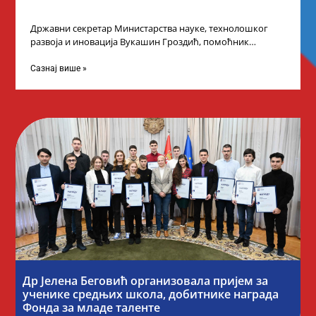
Државни секретар Министарства науке, технолошког
развоја и иновација Вукашин Гроздић, помоћник
министра др Марина Соковић и представници Центра за
промоцију
Сазнај више »
Др Јелена Беговић организовала пријем за
ученике средњих школа, добитнике награда
Фонда за младе таленте