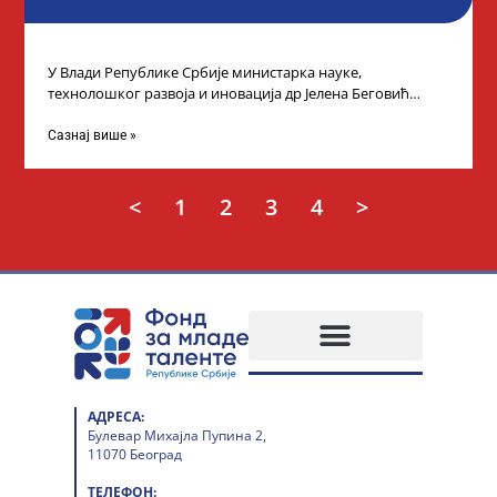
У Влади Републике Србије министарка науке,
технолошког развоја и иновација др Јелена Беговић
организовала је пријем за ученике средњошколце који
Сазнај више »
<
1
2
3
4
>
АДРЕСА:
Булевар Михајла Пупина 2,
11070 Београд
ТЕЛЕФОН: