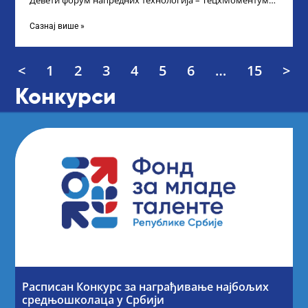
Девети форум напредних технологија – ТецхМоментум
2025 – уз подршку и покровитељство Министарства
Сазнај више »
<
1
2
3
4
5
6
…
15
>
Конкурси
Расписан Конкурс за награђивање најбољих
средњошколаца у Србији