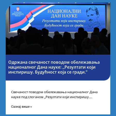
Одржана свечаност поводом обележавања
националног Дана науке: ,,Резултати који
инспиришу. Будућност која се гради.“
Свечаност поводом обележавања националног Дана
науке под слоганом „Резултати који инспиришу.
Будућност која се гради“ одржана је у организацији
Министарства
Сазнај више »