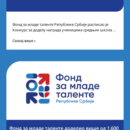
Фонд за младе таленте Републике Србије расписао је
Конкурс за доделу награда ученицима средњих школа за
постигнуте успехе на признатим
Сазнај више »
Фонд за младе таленте доделио више од 1.600