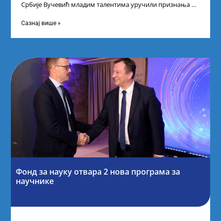
Србије Вучевић младим талентима уручили признања У
Палати Србија уприличен је пријем за
Сазнај више »
Фонд за науку отвара 2 нова програма за
научнике