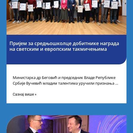
Пријем за средњошколце добитнике награда
на светским и европским такмичењима
Министарка др Беговић и председник Владе Републике
Србије Вучевић младим талентима уручили признања У
Палати Србија уприличен је пријем за
Сазнај више »