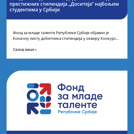
престижних стипендија „Доситеја“ најбољим
студентима у Србији
Фонд за младе таленте Републике Србије објавио је
Коначну листу добитника стипендија у оквиру Конкурса
за стипендирање најбољих студената завршне
Сазнај више »