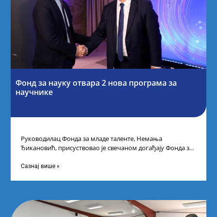
Фонд за науку отвара 2 нова програма за
научнике
Руководилац Фонда за младе таленте, Немања
Ђикановић, присуствовао је свечаном догађају Фонда за
науку Републике Србије у Дому омладине на
Сазнај више »