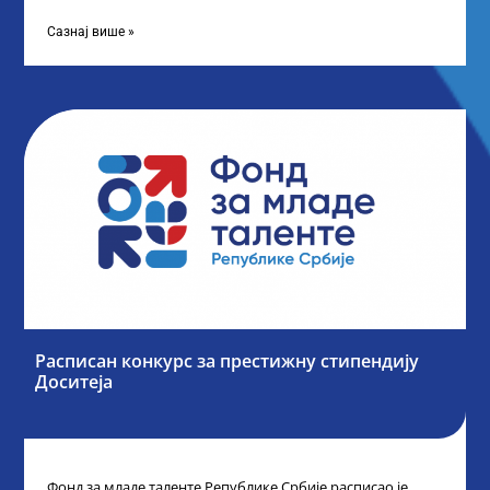
„Таленти у јавном сектору“, министарка
Сазнај више »
Расписан конкурс за престижну стипендију
Доситеја
Фонд за младе таленте Републике Србије расписао је