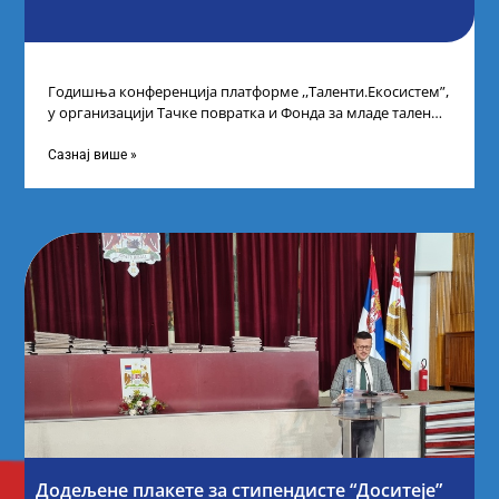
Годишња конференција платформе ,,Таленти.Екосистем”,
у организацији Тачке повратка и Фонда за младе таленте
Републике Србије, одржана је у Београду. Овом
Сазнај више »
Додељене плакете за стипендисте “Доситеје”