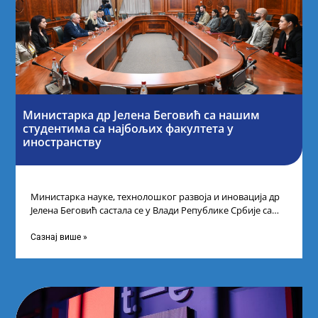
Министарка др Јелена Беговић са нашим
студентима са најбољих факултета у
иностранству
Министарка науке, технолошког развоја и иновација др
Јелена Беговић састала се у Влади Републике Србије са
најбољим студентима из Србије
Сазнај више »