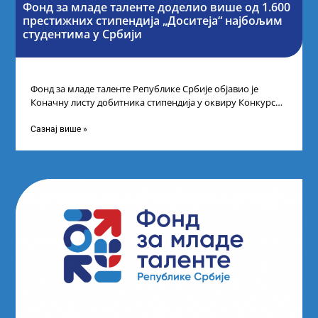
Фонд за младе таленте доделио више од 1.600
престижних стипендија „Доситеја“ најбољим
студентима у Србији
Фонд за младе таленте Републике Србије објавио је
Коначну листу добитника стипендија у оквиру Конкурса
за стипендирање најбољих студената завршне
Сазнај више »