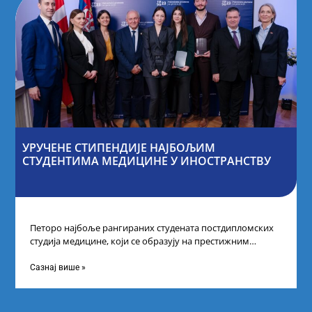
УРУЧЕНЕ СТИПЕНДИЈЕ НАЈБОЉИМ
СТУДЕНТИМА МЕДИЦИНЕ У ИНОСТРАНСТВУ
Петоро најбоље рангираних студената постдипломских
студија медицине, који се образују на престижним
факултетима у иностранству, добило је додатне
стипендије од
Сазнај више »