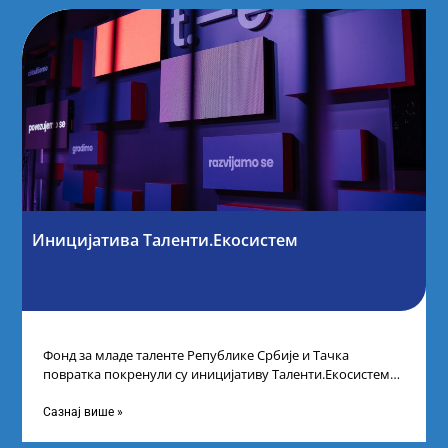
Иницијатива Таленти.Екосистем
Фонд за младе таленте Републике Србије и Тачка
повратка покренули су иницијативу Таленти.Екосистем.
На догађају су се окупили представници привреде,
Сазнај више »