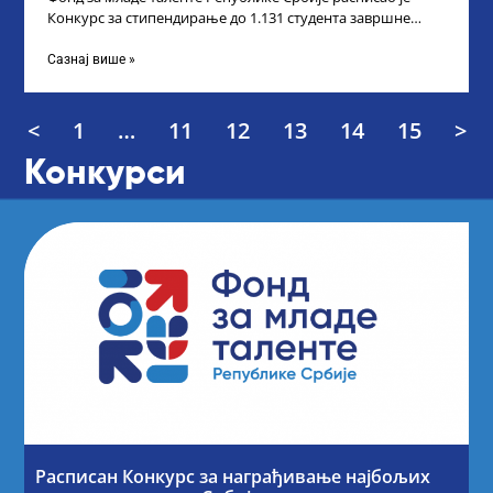
Конкурс за стипендирање до 1.131 студента завршне
године основних и интегрисаних академских
Сазнај више »
<
1
…
11
12
13
14
15
>
Конкурси
Расписан Конкурс за награђивање најбољих