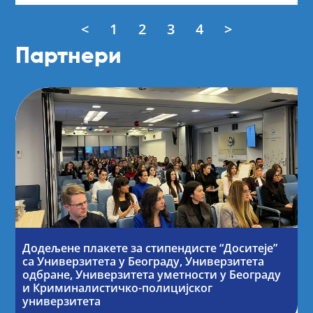
<
1
2
3
4
>
Партнери
Додељене плакете за стипендисте “Доситеје”
са Универзитета у Београду, Универзитета
одбране, Универзитета уметности у Београду
и Криминалистичко-полицијског
универзитета