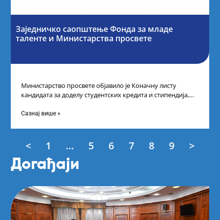
Заједничко саопштење Фонда за младе
таленте и Министарства просвете
Министарство просвете објавило је Коначну листу
кандидата за доделу студентских кредита и стипендија,
као и Коначну листу ученика и студената
Сазнај више »
<
1
…
5
6
7
8
9
>
Догађаји