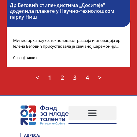
Др Беговић стипендистима „Доситеје”
доделила плакете у Научно-технолошком
парку Ниш
Министарка науке, технолошког развоја и иновација др
Јелена Беговић присуствовала је свечаној церемонији
доделе плакета овогодишњим добитницима стипендије
„Доситеја” Фонда
Сазнај више »
<
1
2
3
4
>
АДРЕСА: