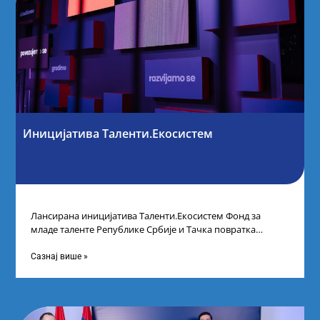
Иницијатива Таленти.Екосистем
Лансирана иницијатива Таленти.Екосистем Фонд за
младе таленте Републике Србије и Тачка повратка
покренули су иницијативу Таленти.Екосистем. На
догађају су се
Сазнај више »