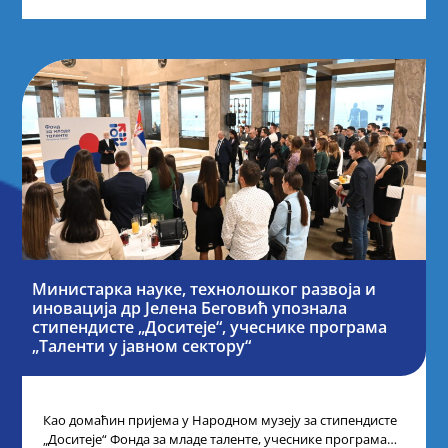
Министарка науке, технолошког развоја и
иновација др Јелена Беговић упознала
стипендисте „Доситеје“, учеснике програма
„Таленти у јавном сектору“
Као домаћин пријема у Народном музеју за стипендисте
„Доситеје“ Фонда за младе таленте, учеснике програма