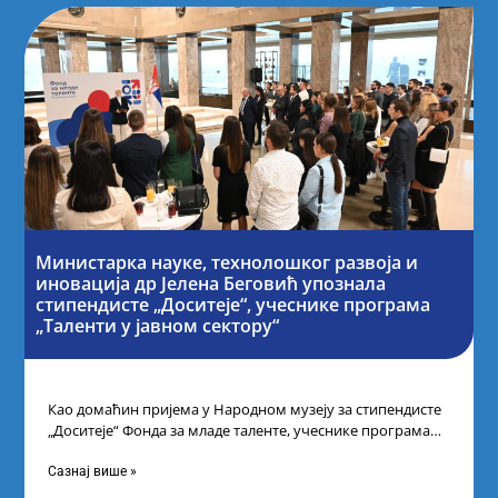
Министарка науке, технолошког развоја и
иновација др Јелена Беговић упознала
стипендисте „Доситеје“, учеснике програма
„Таленти у јавном сектору“
Као домаћин пријема у Народном музеју за стипендисте
„Доситеје“ Фонда за младе таленте, учеснике програма
„Таленти у јавном сектору“, министарка
Сазнај више »