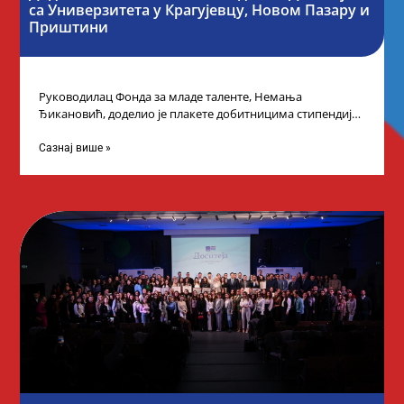
са Универзитета у Крагујевцу, Новом Пазару и
Приштини
Руководилац Фонда за младе таленте, Немања
Ђикановић, доделио је плакете добитницима стипендије
„Доситеја” за школску 2023/24. годину у Градској кући
Сазнај више »