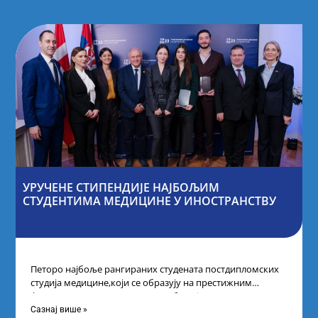
УРУЧЕНЕ СТИПЕНДИЈЕ НАЈБОЉИМ
СТУДЕНТИМА МЕДИЦИНЕ У ИНОСТРАНСТВУ
Петоро најбоље рангираних студената постдипломских
студија медицине,који се образују на престижним
факултетима у иностранству, добило је
додатнестипендије од по 10.000
Сазнај више »