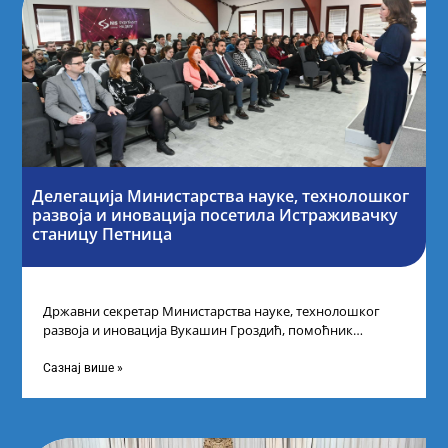
Делегација Министарства науке, технолошког
развоја и иновација посетила Истраживачку
станицу Петница
Државни секретар Министарства науке, технолошког
развоја и иновација Вукашин Гроздић, помоћник
министра др Марина Соковић и представници Центра за
промоцију
Сазнај више »