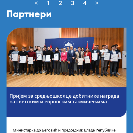
<
1
2
3
4
>
Партнери
Пријем за средњошколце добитнике награда
на светским и европским такмичењима
Министарка др Беговић и председник Владе Републике