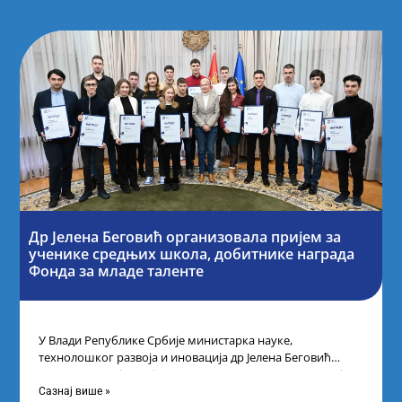
Др Јелена Беговић организовала пријем за
ученике средњих школа, добитнике награда
Фонда за младе таленте
У Влади Републике Србије министарка науке,
технолошког развоја и иновација др Јелена Беговић
организовала је пријем за ученике средњошколце који
Сазнај више »