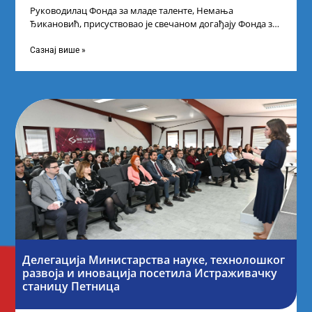
Руководилац Фонда за младе таленте, Немања
Ђикановић, присуствовао је свечаном догађају Фонда за
науку Републике Србије у Дому омладине на
Сазнај више »
Делегација Министарства науке, технолошког
развоја и иновација посетила Истраживачку
станицу Петница