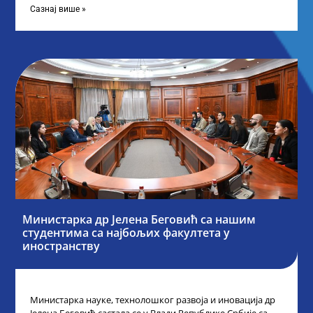
Сазнај више »
Министарка др Јелена Беговић са нашим
студентима са најбољих факултета у
иностранству
Министарка науке, технолошког развоја и иновација др