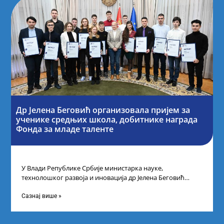
Др Јелена Беговић организовала пријем за
ученике средњих школа, добитнике награда
Фонда за младе таленте
У Влади Републике Србије министарка науке,
технолошког развоја и иновација др Јелена Беговић
организовала је пријем за ученике средњошколце који
Сазнај више »