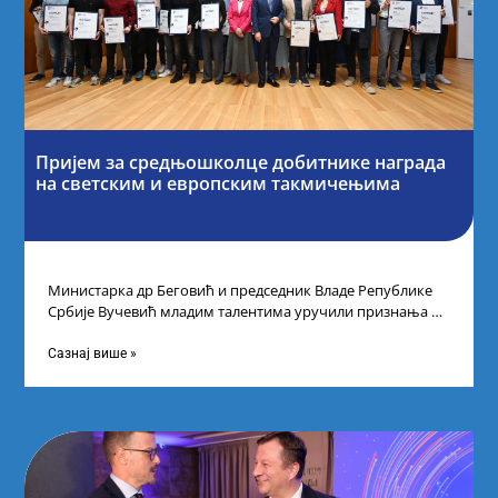
Пријем за средњошколце добитнике награда
на светским и европским такмичењима
Министарка др Беговић и председник Владе Републике
Србије Вучевић младим талентима уручили признања У
Палати Србија уприличен је пријем за
Сазнај више »