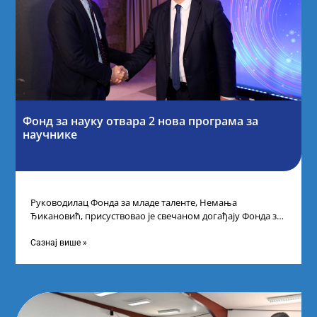
Фонд за науку отвара 2 нова програма за
научнике
Руководилац Фонда за младе таленте, Немања
Ђикановић, присуствовао је свечаном догађају Фонда за
науку Републике Србије у Дому омладине на
Сазнај више »