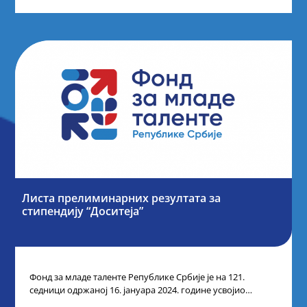
Листа прелиминарних резултата за
стипендију “Доситеја”
Фонд за младе таленте Републике Србије је на 121.
седници одржаној 16. јануара 2024. године усвојио
прелиминарну Листу кандидата који