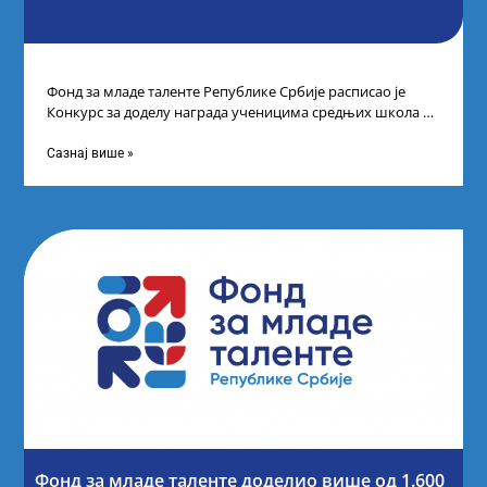
Фонд за младе таленте Републике Србије расписао је
Конкурс за доделу награда ученицима средњих школа за
постигнуте успехе на признатим
Сазнај више »
Фонд за младе таленте доделио више од 1.600