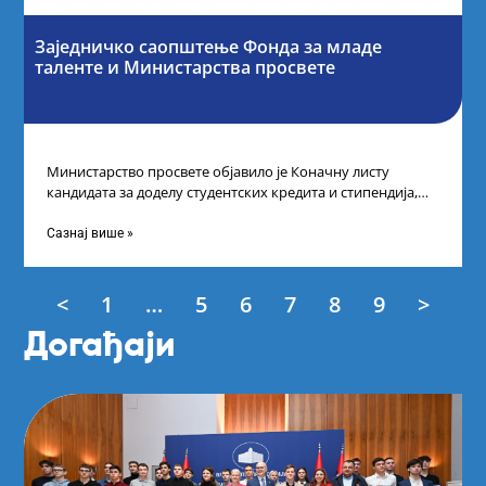
Заједничко саопштење Фонда за младе
таленте и Министарства просвете
Министарство просвете објавило је Коначну листу
кандидата за доделу студентских кредита и стипендија,
као и Коначну листу ученика и студената
Сазнај више »
<
1
…
5
6
7
8
9
>
Догађаји