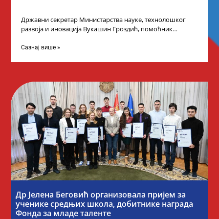
Државни секретар Министарства науке, технолошког
развоја и иновација Вукашин Гроздић, помоћник
министра др Марина Соковић и представници Центра за
промоцију
Сазнај више »
Др Јелена Беговић организовала пријем за
ученике средњих школа, добитнике награда
Фонда за младе таленте