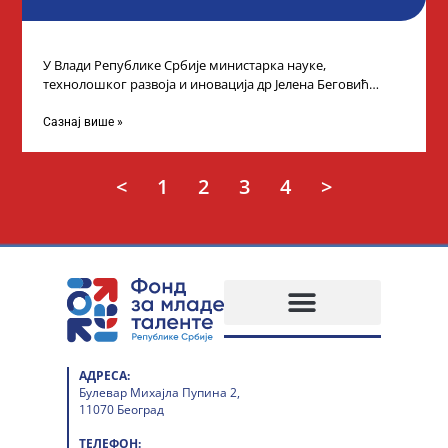
У Влади Републике Србије министарка науке,
технолошког развоја и иновација др Јелена Беговић
организовала је пријем за ученике средњошколце који
Сазнај више »
<
1
2
3
4
>
АДРЕСА:
Булевар Михајла Пупина 2,
11070 Београд
ТЕЛЕФОН: