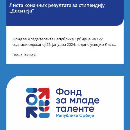
Листа коначних резултата за стипендију
„Доситеја“
Фонд за младе таленте Републике Србије је на 122.
седници одржаној 25. јануара 2024. године усвојио Листу
коначних резултата по
Сазнај више »