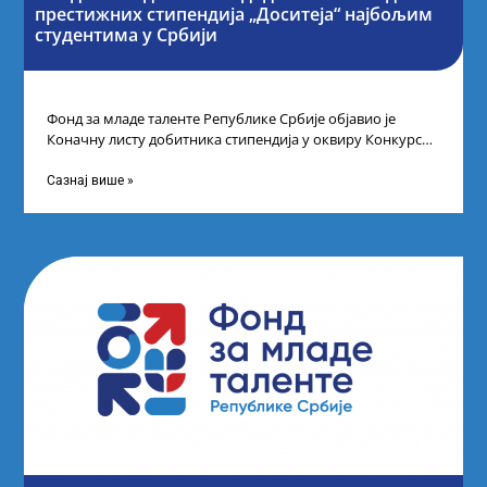
престижних стипендија „Доситеја“ најбољим
студентима у Србији
Фонд за младе таленте Републике Србије објавио је
Коначну листу добитника стипендија у оквиру Конкурса
за стипендирање најбољих студената завршне
Сазнај више »