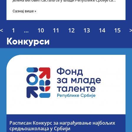
Јелена Беговић састала се у Влади Републике Србије са
најбољим студентима из Србије
Сазнај више »
<
1
…
10
11
12
13
14
15
Конкурси
Расписан Конкурс за награђивање најбољих
средњошколаца у Србији