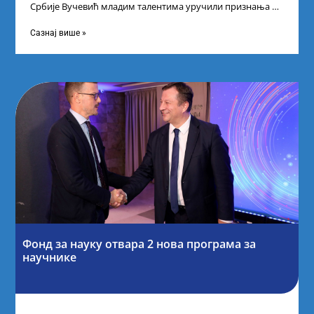
Србије Вучевић младим талентима уручили признања У
Палати Србија уприличен је пријем за
Сазнај више »
Фонд за науку отвара 2 нова програма за
научнике