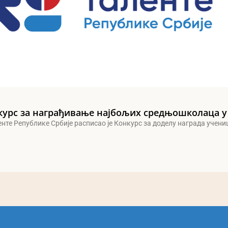
курс за награђивање најбољих средњошколаца у
енте Републике Србије расписао је Конкурс за доделу награда учен