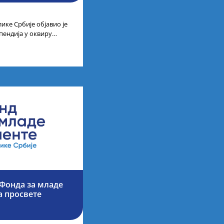
ике Србије објавио је
пендија у оквиру
ајбољих студената
Фонда за младе
а просвете