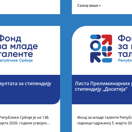
спехе на признатим
таленте Републике Србије
Сазнај више »
зултата за стипендију
Листа Прелиминарних р
стипендију „Доситеја“
Републике Србије је на 138.
Фонд за младе таленте Републ
арта 2026. године усвојио
седници одржаној 5. марта 20
ата по
Листу прелиминарних резулт