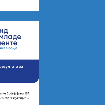
езултата за
ике Србије је на 137.
26. године усвојио
ата кандидата