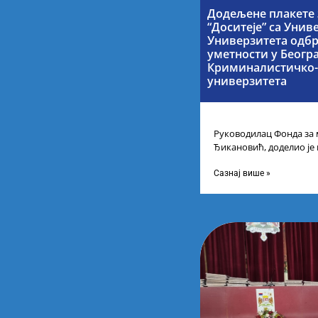
Додељене плакете 
“Доситеје” са Унив
Универзитета одбр
уметности у Беогр
Криминалистичко-
универзитета
Руководилац Фонда за 
Ђикановић, доделио је
стипендије „Доситеја” з
Научно-технолошком 
Сазнај више »