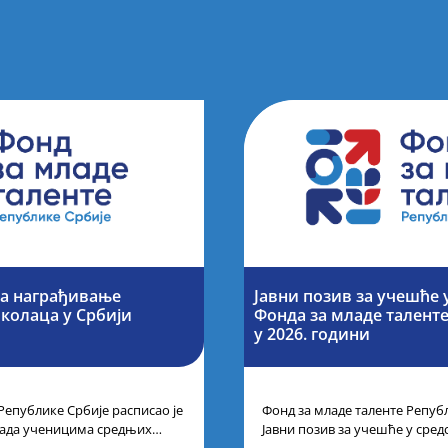
за награђивање
Јавни позив за учешће 
колаца у Србији
Фонда за младе талент
у 2026. години
Републике Србије расписао је
Фонд за младе таленте Републ
рада ученицима средњих
Јавни позив за учешће у сре