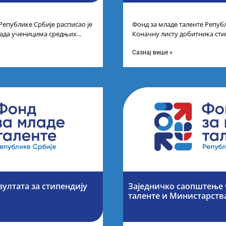
Републике Србије расписао је
Фонд за младе таленте Републ
рада ученицима средњих
Коначну листу добитника сти
спехе на признатим
Конкурса за стипендирање н
завршне
Сазнај више »
зултата за стипендију
Заједничко саопштење 
таленте и Министарств