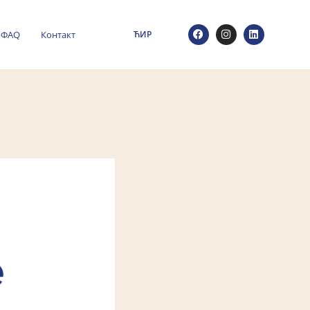
ФАQ
Контакт
ЋИР