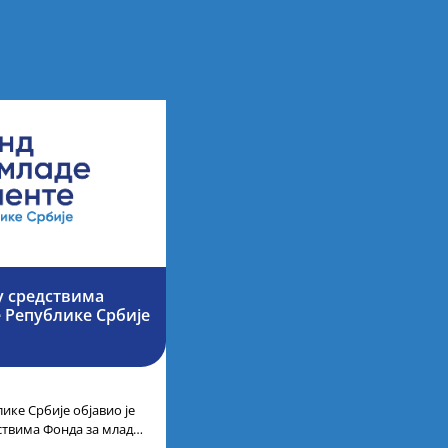
у средствима
е Републике Србије
ике Србије објавио је
дствима Фонда за младе