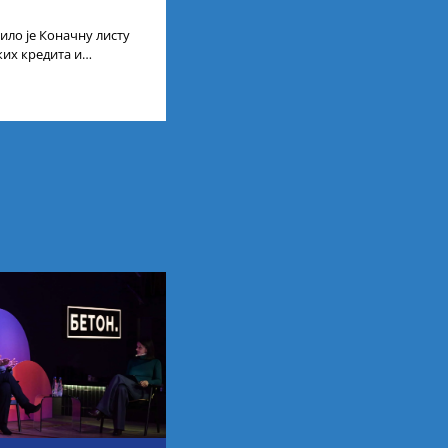
ило је Коначну листу
ких кредита и
сту ученика и студената