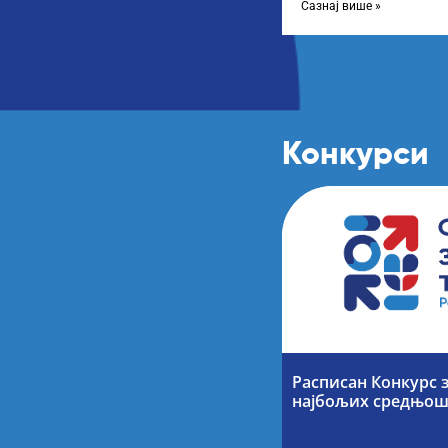
Сазнај више »
Конкурси
Расписан Конкурс 
најбољих средњош