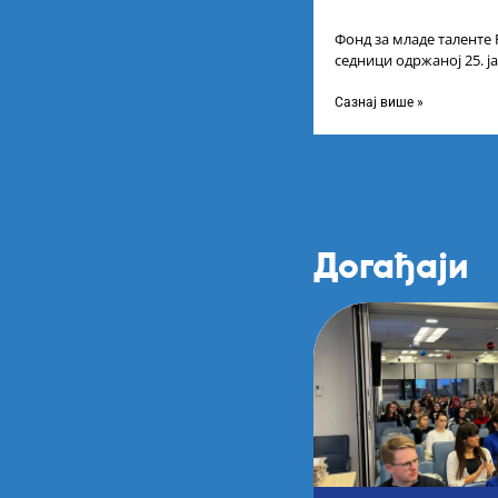
Фонд за младе таленте 
седници одржаној 25. ј
Листу коначних резулт
Сазнај више »
Догађаји