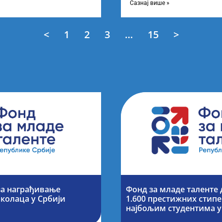
Сазнај више »
<
1
2
3
…
15
>
за награђивање
Фонд за младе таленте
колаца у Србији
1.600 престижних стипе
најбољим студентима у