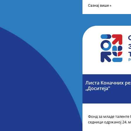
школа за постигнуте у
Сазнај више »
Листа Коначних ре
„Доситеја“
Фонд за младе таленте 
седници одржаној 24. м
Листу коначних резулт