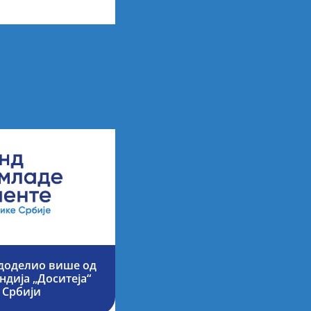
 доделио више од
ндија „Доситеја“
 Србији