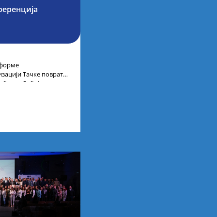
ференција
тформе
низацији Тачке повратка
ублике Србије,