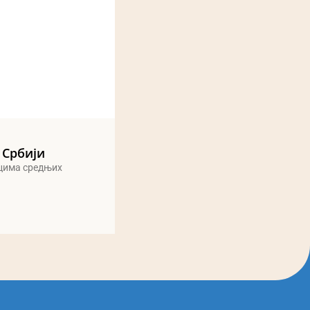
 Србији
ицима средњих