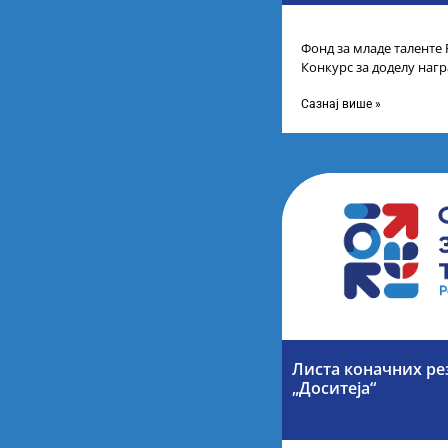
Фонд за младе таленте 
Конкурс за доделу наг
школа за постигнуте у
Сазнај више »
Листа коначних ре
„Доситеја“