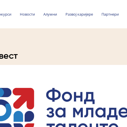
нкурси
Новости
Алумни
Развој каријере
Партнери
вест