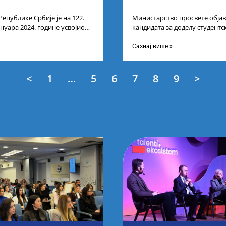
Републике Србије је на 122.
Министарство просвете објав
ануара 2024. године усвојио
кандидата за доделу студентс
ата по
стипендија, као и Коначну ли
Сазнај више »
<
1
…
5
6
7
8
9
>