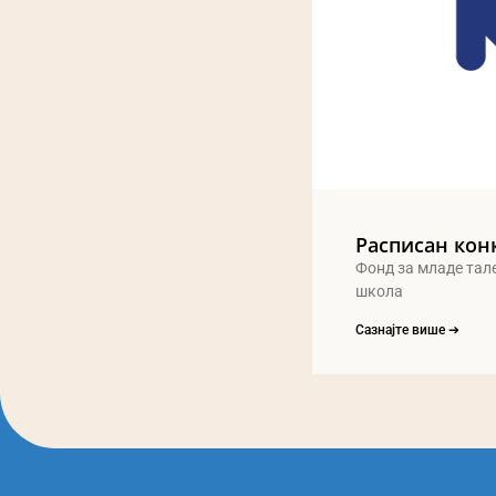
Расписан кон
Фонд за младе тал
школа
Сазнајте више ➔