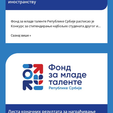
иностранству
Фонд за младе таленте Републике Србије расписао је
Конкурс за стипендирање најбољих студената другог и
трећег степена студија на водећим
Сазнај више »
Листа коначних резултата за награђивање