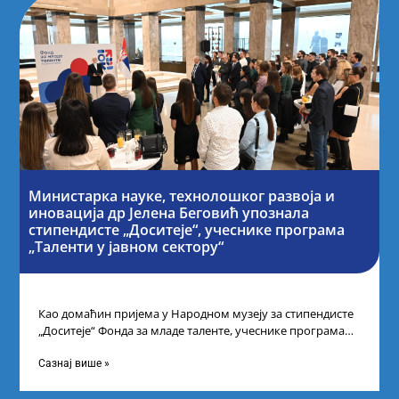
Министарка науке, технолошког развоја и
иновација др Јелена Беговић упознала
стипендисте „Доситеје“, учеснике програма
„Таленти у јавном сектору“
Као домаћин пријема у Народном музеју за стипендисте
„Доситеје“ Фонда за младе таленте, учеснике програма
„Таленти у јавном сектору“, министарка
Сазнај више »