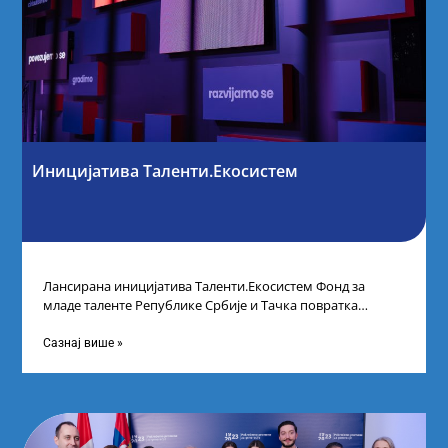
Иницијатива Таленти.Екосистем
Лансирана иницијатива Таленти.Екосистем Фонд за
младе таленте Републике Србије и Тачка повратка
покренули су иницијативу Таленти.Екосистем. На
догађају су се
Сазнај више »