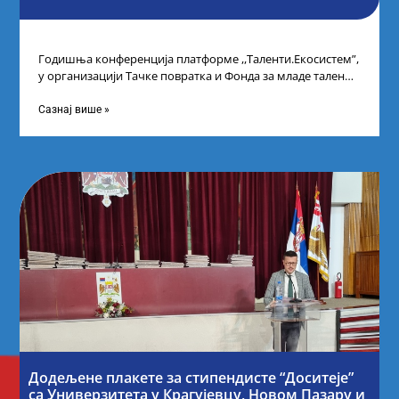
Годишња конференција платформе ,,Таленти.Екосистем”,
у организацији Тачке повратка и Фонда за младе таленте
Републике Србије, одржана је у Београду. Овом
Сазнај више »
Додељене плакете за стипендисте “Доситеје”
са Универзитета у Крагујевцу, Новом Пазару и