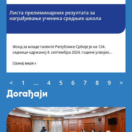
Листа прелиминарних резултата за
награђивање ученика средњих школа
Фонд за младе таленте Републике Србије је на 124.
седници одржаној 4. септембра 2024. године усвојио
Листу прелиминарних резултата по
Сазнај више »
<
1
…
4
5
6
7
8
9
>
Догађаји