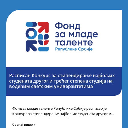
Расписан Конкурс за стипендирање најбољих
студената другог и трећег степена студија на
водећим светским универзитетима
Фонд за младе таленте Републике Србије расписао је
Конкурс за стипендирање најбољих студената другог и
трећег степена студија на водећим
Сазнај више »