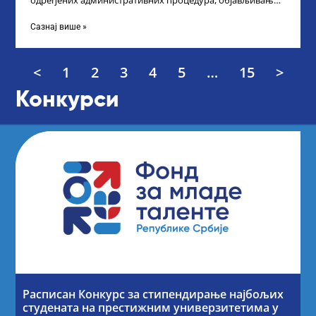
одређених административних процедура, објављивање
Листе прелиминарних резултата по Конкурсу за доделу
награда ученицима
Сазнај више »
<
1
2
3
4
5
…
15
>
Конкурси
Расписан Конкурс за стипендирање најбољих
студената на престижним универзитетима у