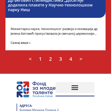
Др Беговић стипендистима „Доситеје”
доделила плакете у Научно-технолошком
парку Ниш
Министарка науке, технолошког развоја и иновација др
Јелена Беговић присуствовала је свечаној церемонији
доделе плакета овогодишњим добитницима стипендије
„Доситеја” Фонда
Сазнај више »
<
1
2
3
4
>
АДРЕСА:
Булевар Михајла Пупина 2,