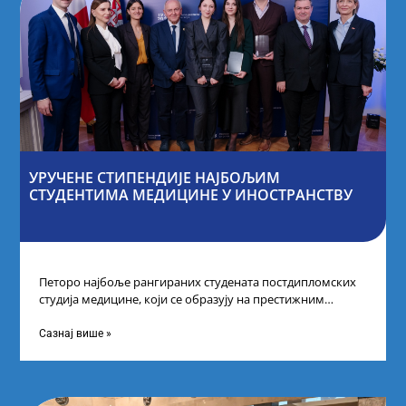
УРУЧЕНЕ СТИПЕНДИЈЕ НАЈБОЉИМ
СТУДЕНТИМА МЕДИЦИНЕ У ИНОСТРАНСТВУ
Петоро најбоље рангираних студената постдипломских
студија медицине, који се образују на престижним
факултетима у иностранству, добило је додатне
стипендије од
Сазнај више »