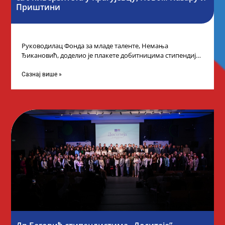
Приштини
Руководилац Фонда за младе таленте, Немања
Ђикановић, доделио је плакете добитницима стипендије
„Доситеја” за школску 2023/24. годину у Градској кући
Сазнај више »