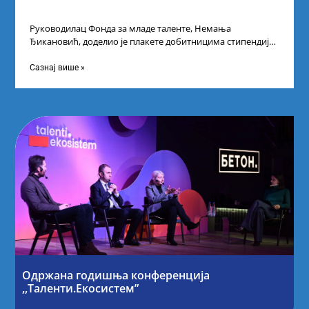
Руководилац Фонда за младе таленте, Немања
Ђикановић, доделио је плакете добитницима стипендије
„Доситеја” за школску 2023/24. годину у Научно-
технолошком парку
Сазнај више »
Одржана годишња конференција
,,Таленти.Екосистем”