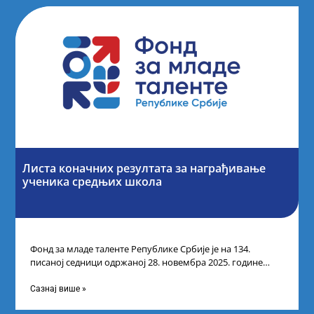
Листа коначних резултата за награђивање
ученика средњих школа
Фонд за младе таленте Републике Србије је на 134.
писаној седници одржаној 28. новембра 2025. године
усвојио Листу коначних резултата
Сазнај више »