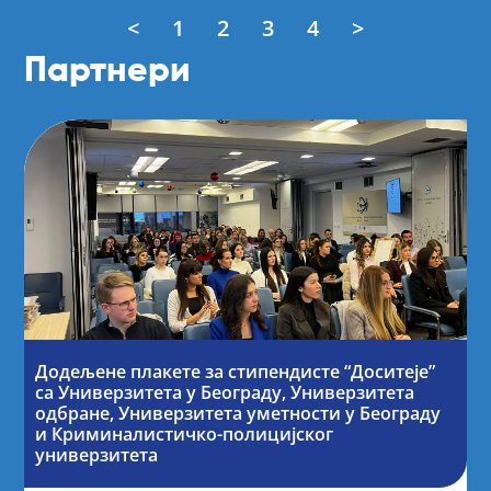
<
1
2
3
4
>
Партнери
Додељене плакете за стипендисте “Доситеје”
са Универзитета у Београду, Универзитета
одбране, Универзитета уметности у Београду
и Криминалистичко-полицијског
универзитета