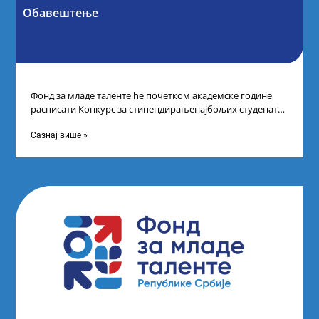
Обавештење
Фонд за младе таленте ће почетком академске године
расписати Конкурс за стипендирањенајбољих студената
другог и трећег степена студија на водећим
Сазнај више »