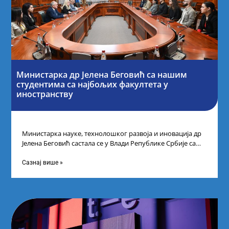
Министарка др Јелена Беговић са нашим
студентима са најбољих факултета у
иностранству
Министарка науке, технолошког развоја и иновација др
Јелена Беговић састала се у Влади Републике Србије са
најбољим студентима из Србије
Сазнај више »