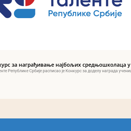
курс за награђивање најбољих средњошколаца у
енте Републике Србије расписао је Конкурс за доделу награда учен