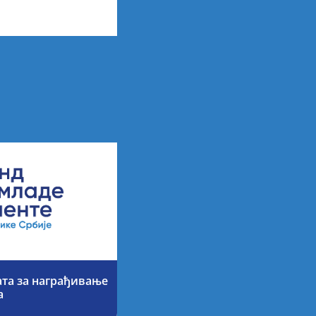
х резултата
ата за награђивање
а