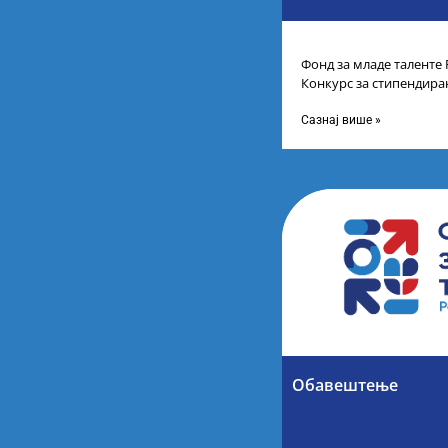
Фонд за младе таленте 
Конкурс за стипендира
другог и трећег степен
Сазнај више »
Обавештење