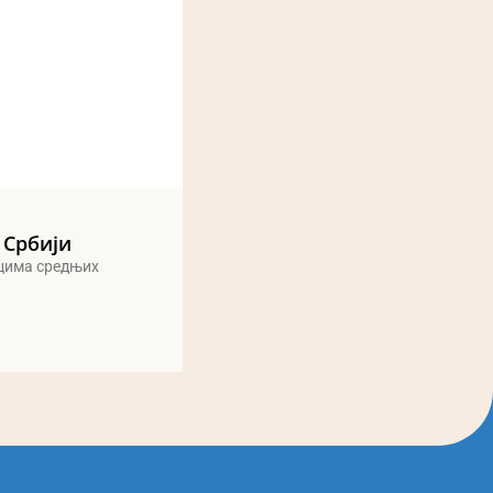
 Србији
ицима средњих