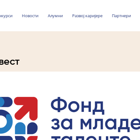
нкурси
Новости
Алумни
Развој каријере
Партнери
вест