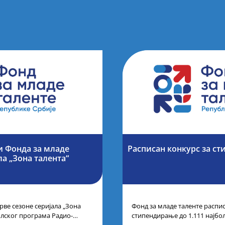
и Фонда за младе
Расписан конкурс за ст
ла „Зона талента“
рве сезоне серијала „Зона
Фонд за младе таленте распис
олског програма Радио-
стипендирање до 1.111 најбо