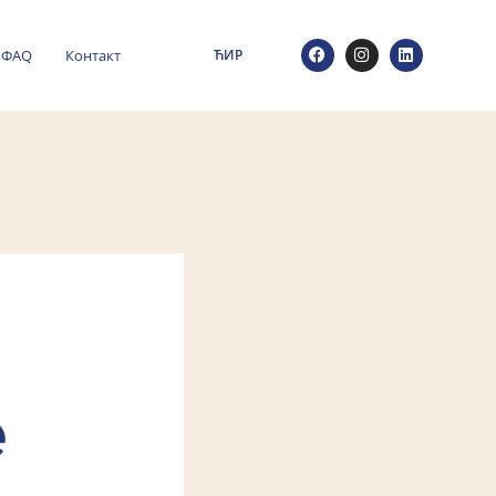
ФАQ
Контакт
ЋИР