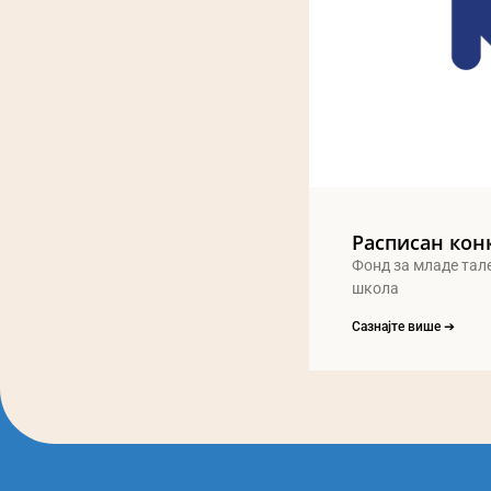
Расписан кон
Фонд за младе тал
школа
Сазнајте више ➔