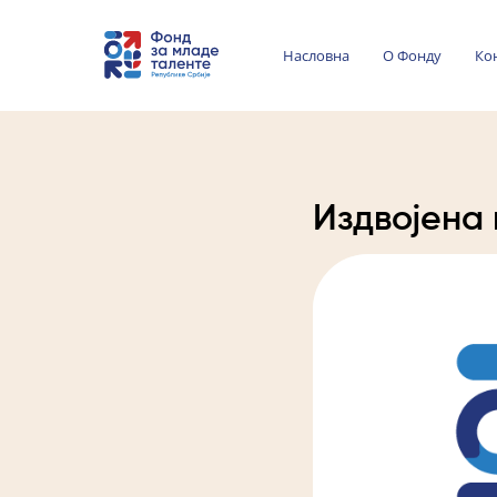
Насловна
О Фонду
Ко
Издвојена 