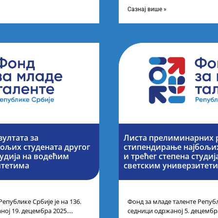
ог петка у 10 часова на
године основних и интегриса
Сазнај више »
зултата за
Листа прелиминарних р
ољих студената другог
стипендирање најбољих
тудија на водећим
и трећег степена студи
итетима
светским универзитет
Републике Србије је на 136.
Фонд за младе таленте Републ
ној 19. децембра 2025.
седници одржаној 5. децембр