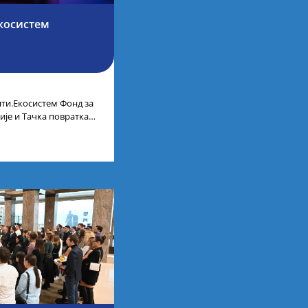
косистем
ти.Екосистем Фонд за
ије и Тачка повратка
ленти.Екосистем. На