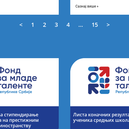
 о Листи
усвојио Листу прелиминарни
Сазнај више »
<
1
2
3
4
…
15
>
за стипендирање
Листа коначних резулт
а на престижним
ученика средњих школ
иностранству