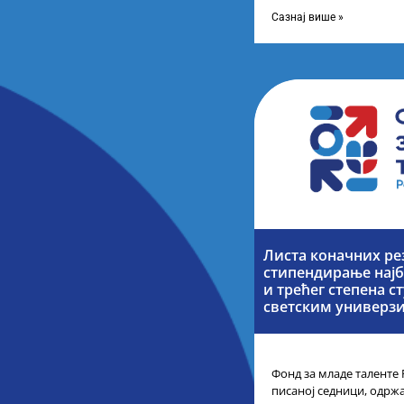
телевизије Србије, свак
каналу
Сазнај више »
Листа коначних ре
стипендирање најб
и трећег степена с
светским универз
Фонд за младе таленте 
писаној седници, одржа