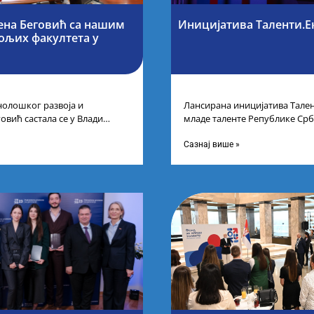
ена Беговић са нашим
Иницијатива Таленти.Е
бољих факултета у
нолошког развоја и
Лансирана иницијатива Тален
овић састала се у Влади
младе таленте Републике Срб
ајбољим студентима из Србије
покренули су иницијативу Та
догађају су се
Сазнај више »