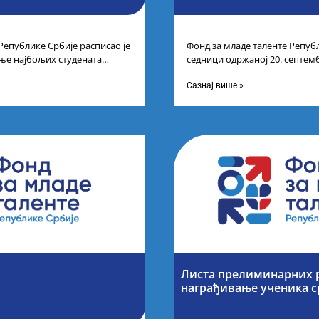
Републике Србије расписао је
Фонд за младе таленте Републ
ње најбољих студената
седници одржаној 20. септем
а студија на водећим
усвојио Одлуку о Листи кона
Сазнај више »
Листа прелиминарних р
награђивање ученика 