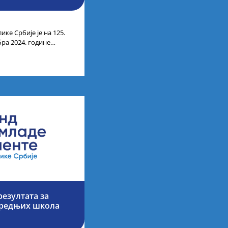
ике Србије је на 125.
бра 2024. године
чних
езултата за
средњих школа