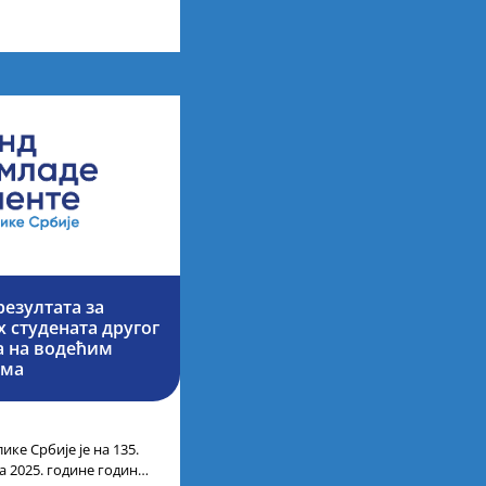
них академских студија
езултата за
 студената другог
ја на водећим
има
ике Србије је на 135.
а 2025. године године