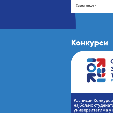
године, усвојио Одлуку
Сазнај више »
Конкурси
Расписан Конкурс 
најбољих студенат
универзитетима у 