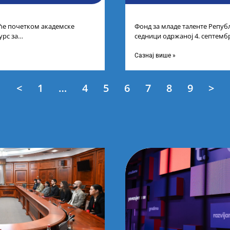
 ће почетком академске
Фонд за младе таленте Републ
урс за
седници одржаној 4. септембр
студената другог и трећег
Листу прелиминарних резулт
ећим
Сазнај више »
<
1
…
4
5
6
7
8
9
>