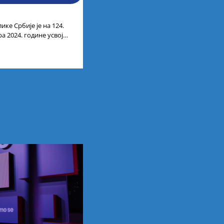
ике Србије је на 124.
а 2024. године усвојио
ата по