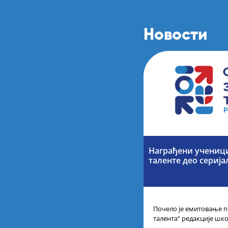
Новости
Награђени учениц
таленте део серија
Почело је емитовање п
талента“ редакције шк