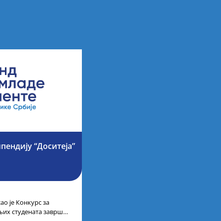
ипендију “Доситеја”
ао је Конкурс за
љих студената завршне