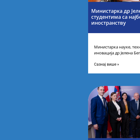
Министарка др Јел
студентима са нај
иностранству
Министарка науке, тех
иновација др Јелена Бег
Републике Србије са н
Сазнај више »