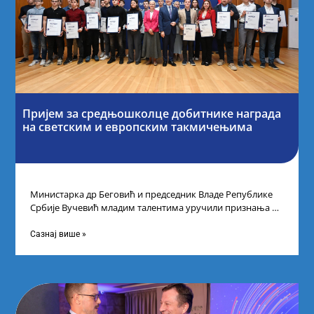
Пријем за средњошколце добитнике награда
на светским и европским такмичењима
Министарка др Беговић и председник Владе Републике
Србије Вучевић младим талентима уручили признања У
Палати Србија уприличен је пријем за
Сазнај више »