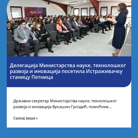
Делегација Министарства науке, технолошког
развоја и иновација посетила Истраживачку
станицу Петница
Државни секретар Министарства науке, технолошког
развоја и иновација Вукашин Гроздић, помоћник
министра др Марина Соковић и представници Центра за
промоцију
Сазнај више »