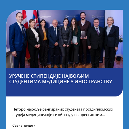
УРУЧЕНЕ СТИПЕНДИЈЕ НАЈБОЉИМ
СТУДЕНТИМА МЕДИЦИНЕ У ИНОСТРАНСТВУ
Петоро најбоље рангираних студената постдипломских
студија медицине,који се образују на престижним
факултетима у иностранству, добило је
додатнестипендије од по 10.000
Сазнај више »