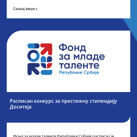
„Таленти у јавном сектору“, министарка
Сазнај више »
Расписан конкурс за престижну стипендију
Доситеја
Фонд за младе таленте Републике Србије расписао је