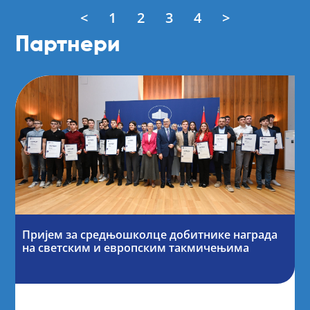
<
1
2
3
4
>
Партнери
Пријем за средњошколце добитнике награда
на светским и европским такмичењима