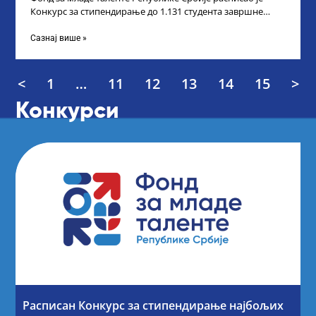
Конкурс за стипендирање до 1.131 студента завршне
године основних и интегрисаних академских
Сазнај више »
<
1
…
11
12
13
14
15
>
Конкурси
Расписан Конкурс за стипендирање најбољих