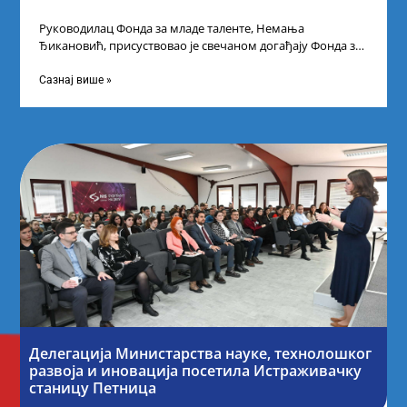
Руководилац Фонда за младе таленте, Немања
Ђикановић, присуствовао је свечаном догађају Фонда за
науку Републике Србије у Дому омладине на
Сазнај више »
Делегација Министарства науке, технолошког
развоја и иновација посетила Истраживачку
станицу Петница