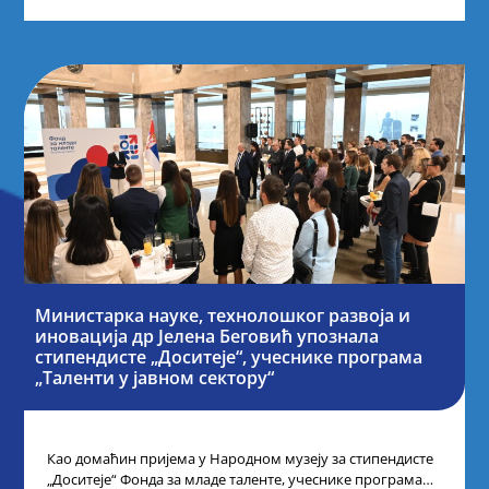
Министарка науке, технолошког развоја и
иновација др Јелена Беговић упознала
стипендисте „Доситеје“, учеснике програма
„Таленти у јавном сектору“
Као домаћин пријема у Народном музеју за стипендисте
„Доситеје“ Фонда за младе таленте, учеснике програма