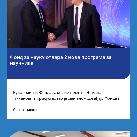
Фонд за науку отвара 2 нова програма за
научнике
Руководилац Фонда за младе таленте, Немања
Ђикановић, присуствовао је свечаном догађају Фонда за
науку Републике Србије у Дому омладине на
Сазнај више »