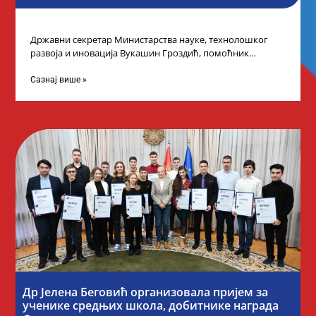
Државни секретар Министарства науке, технолошког
развоја и иновација Вукашин Гроздић, помоћник
министра др Марина Соковић и представници Центра за
промоцију
Сазнај више »
Др Јелена Беговић организовала пријем за
ученике средњих школа, добитнике награда