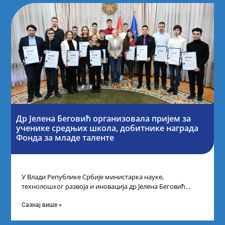
Др Јелена Беговић организовала пријем за
ученике средњих школа, добитнике награда
Фонда за младе таленте
У Влади Републике Србије министарка науке,
технолошког развоја и иновација др Јелена Беговић
организовала је пријем за ученике средњошколце који
Сазнај више »