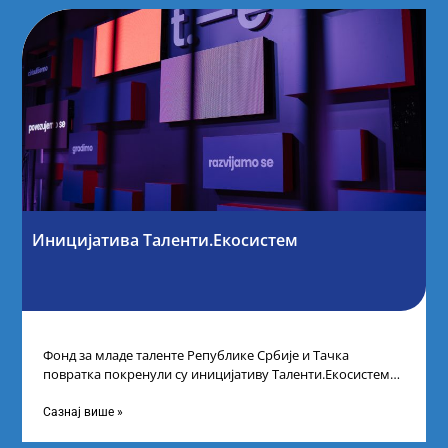
Иницијатива Таленти.Екосистем
Фонд за младе таленте Републике Србије и Тачка
повратка покренули су иницијативу Таленти.Екосистем.
На догађају су се окупили представници привреде,
Сазнај више »