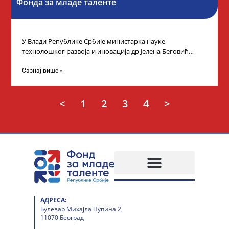
Фонда за младе таленте
У Влади Републике Србије министарка науке,
технолошког развоја и иновација др Јелена Беговић
организовала је пријем за ученике средњошколце који
Сазнај више »
<
1
2
3
4
>
АДРЕСА:
Булевар Михајла Пупина 2,
11070 Београд