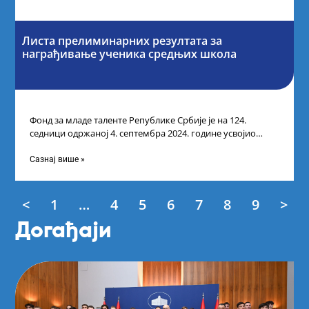
Листа прелиминарних резултата за
награђивање ученика средњих школа
Фонд за младе таленте Републике Србије је на 124.
седници одржаној 4. септембра 2024. године усвојио
Листу прелиминарних резултата по
Сазнај више »
<
1
…
4
5
6
7
8
9
>
Догађаји