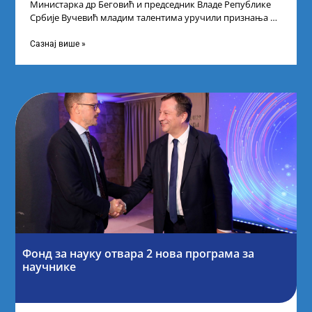
Министарка др Беговић и председник Владе Републике
Србије Вучевић младим талентима уручили признања У
Палати Србија уприличен је пријем за
Сазнај више »
Фонд за науку отвара 2 нова програма за
научнике