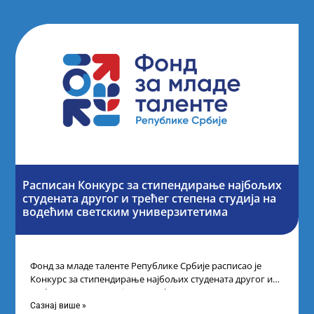
Расписан Конкурс за стипендирање најбољих
студената другог и трећег степена студија на
водећим светским универзитетима
Фонд за младе таленте Републике Србије расписао је
Конкурс за стипендирање најбољих студената другог и
трећег степена студија на водећим
Сазнај више »