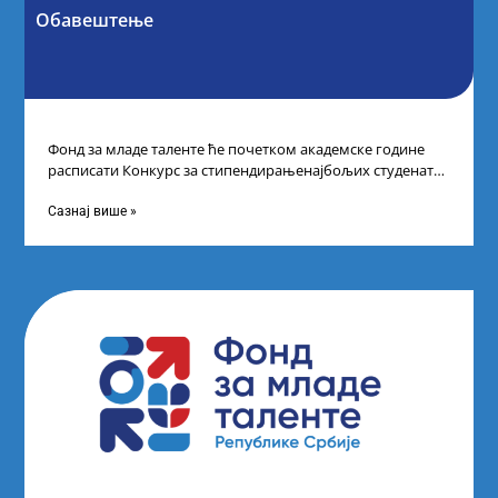
Обавештење
Фонд за младе таленте ће почетком академске године
расписати Конкурс за стипендирањенајбољих студената
другог и трећег степена студија на водећим
Сазнај више »