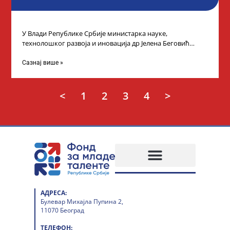
У Влади Републике Србије министарка науке,
технолошког развоја и иновација др Јелена Беговић
организовала је пријем за ученике средњошколце који
Сазнај више »
<
1
2
3
4
>
АДРЕСА:
Булевар Михајла Пупина 2,
11070 Београд
ТЕЛЕФОН: