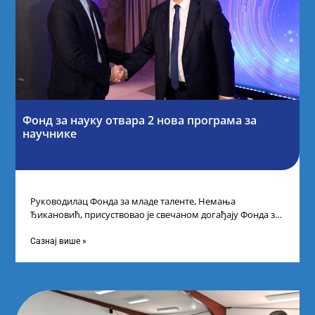
Фонд за науку отвара 2 нова програма за
научнике
Руководилац Фонда за младе таленте, Немања
Ђикановић, присуствовао је свечаном догађају Фонда за
науку Републике Србије у Дому омладине на
Сазнај више »