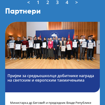
<
1
2
3
4
>
Партнери
Пријем за средњошколце добитнике награда
на светским и европским такмичењима
Министарка др Беговић и председник Владе Републике