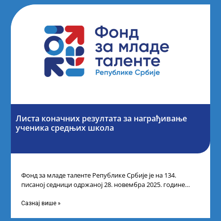
Листа коначних резултата за награђивање
ученика средњих школа
Фонд за младе таленте Републике Србије је на 134.
писаној седници одржаној 28. новембра 2025. године
усвојио Листу коначних резултата
Сазнај више »