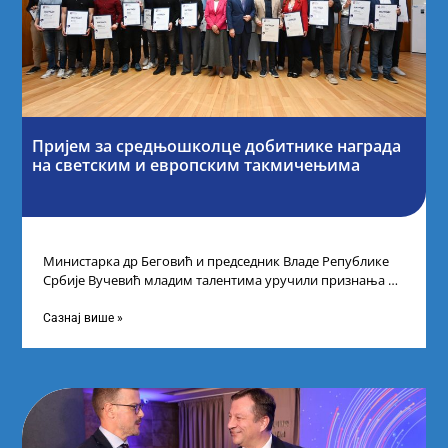
Пријем за средњошколце добитнике награда
на светским и европским такмичењима
Министарка др Беговић и председник Владе Републике
Србије Вучевић младим талентима уручили признања У
Палати Србија уприличен је пријем за
Сазнај више »