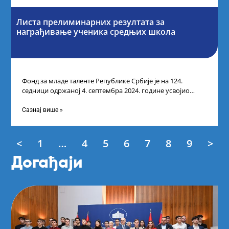
Листа прелиминарних резултата за
награђивање ученика средњих школа
Фонд за младе таленте Републике Србије је на 124.
седници одржаној 4. септембра 2024. године усвојио
Листу прелиминарних резултата по
Сазнај више »
<
1
…
4
5
6
7
8
9
>
Догађаји