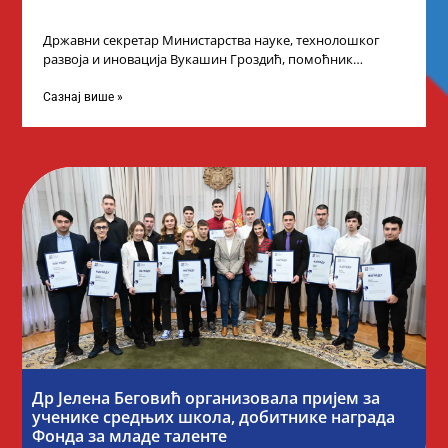
Државни секретар Министарства науке, технолошког
развоја и иновација Вукашин Гроздић, помоћник
министра др Марина Соковић и представници Центра за
промоцију
Сазнај више »
Др Јелена Беговић организовала пријем за
ученике средњих школа, добитнике награда
Фонда за младе таленте