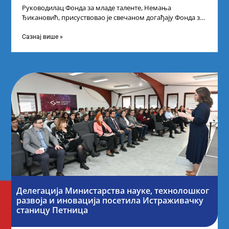
Руководилац Фонда за младе таленте, Немања
Ђикановић, присуствовао је свечаном догађају Фонда за
науку Републике Србије у Дому омладине на
Сазнај више »
Делегација Министарства науке, технолошког
развоја и иновација посетила Истраживачку
станицу Петница