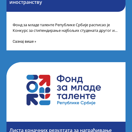
иностранству
Фонд за младе таленте Републике Србије расписао је
Конкурс за стипендирање најбољих студената другог и
трећег степена студија на водећим
Сазнај више »
Листа коначних резултата за награђивање