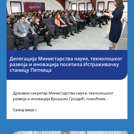
Делегација Министарства науке, технолошког
развоја и иновација посетила Истраживачку
станицу Петница
Државни секретар Министарства науке, технолошког
развоја и иновација Вукашин Гроздић, помоћник
министра др Марина Соковић и представници Центра за
промоцију
Сазнај више »