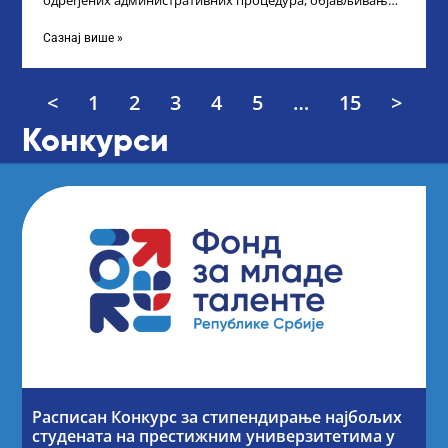
одређених административних процедура, објављивање
Листе прелиминарних резултата по Конкурсу за доделу
награда ученицима
Сазнај више »
<
1
2
3
4
5
…
15
>
Конкурси
Расписан Конкурс за стипендирање најбољих
студената на престижним универзитетима у