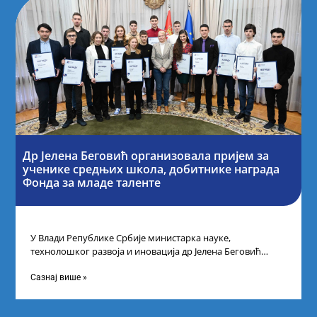
Др Јелена Беговић организовала пријем за
ученике средњих школа, добитнике награда
Фонда за младе таленте
У Влади Републике Србије министарка науке,
технолошког развоја и иновација др Јелена Беговић
организовала је пријем за ученике средњошколце који
Сазнај више »