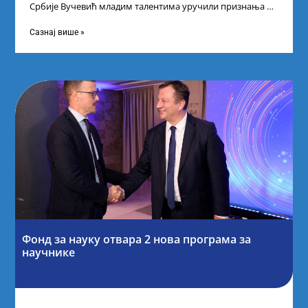
Србије Вучевић младим талентима уручили признања У
Палати Србија уприличен је пријем за
Сазнај више »
Фонд за науку отвара 2 нова програма за
научнике